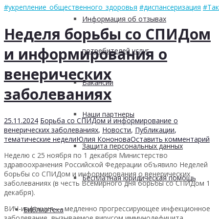
#укрепление_общественного_здоровья
#диспансеризация
#Так
Информация об отзывах
Неделя борьбы со СПИДом
и информирования о
потребителей услуг
венерических
Вакансии
заболеваниях
Наши партнеры
25.11.2024
Борьба со СПИДом и информирование о
венерических заболеваниях
,
Новости
,
Публикации
,
тематические недели
Юлия Кононова
Оставить комментарий
Защита персональных данных
Неделю с 25 ноября по 1 декабря Министерство
здравоохранения Российской Федерации объявило Неделей
борьбы со СПИДом и информирования о венерических
Бесплатная юридическая помощь
заболеваниях (в честь Всемирного дня борьбы со СПИДом 1
декабря).
ВИЧ-инфекция — медленно прогрессирующее инфекционное
Библиотека
заболевание, вызываемое вирусом иммунодефицита