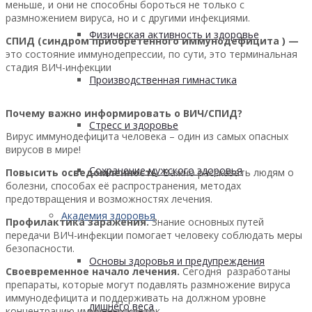
меньше, и они не способны бороться не только с
размножением вируса, но и с другими инфекциями.
Физическая активность и здоровье
СПИД (синдром приобретенного иммунодефицита ) —
это состояние иммунодепрессии, по сути, это терминальная
стадия ВИЧ-инфекции
Производственная гимнастика
Почему важно информировать о ВИЧ/СПИД?
Стресс и здоровье
Вирус иммунодефицита человека – один из самых опасных
вирусов в мире!
Сохранение мужского здоровья
Повысить осведомленность.
Важно рассказать людям о
болезни, способах её распространения, методах
предотвращения и возможностях лечения.
Академия здоровья
Профилактика заражения.
Знание основных путей
передачи ВИЧ-инфекции помогает человеку соблюдать меры
безопасности.
Основы здоровья и предупреждения
Своевременное начало лечения.
Сегодня разработаны
препараты, которые могут подавлять размножение вируса
иммунодефицита и поддерживать на должном уровне
лишнего веса
концентрацию иммунных клеток.