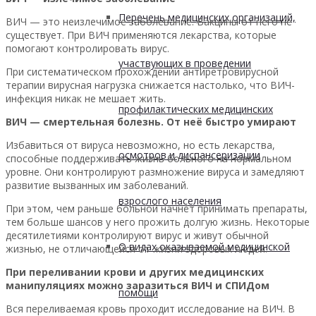
Перечень медицинских организаций,
ВИЧ — это неизлечимое заболевание. Вакцины от него не
существует. При ВИЧ применяются лекарства, которые
помогают контролировать вирус.
участвующих в проведении
При систематическом прохождении антиретровирусной
терапии вирусная нагрузка снижается настолько, что ВИЧ-
инфекция никак не мешает жить.
профилактических медицинских
ВИЧ — смертельная болезнь. От неё быстро умирают
Избавиться от вируса невозможно, но есть лекарства,
осмотров и диспансеризации
способные поддерживать жизнь больного на нормальном
уровне. Они контролируют размножение вируса и замедляют
развитие вызванных им заболеваний.
взрослого населения
При этом, чем раньше больной начнёт принимать препараты,
тем больше шансов у него прожить долгую жизнь. Некоторые
десятилетиями контролируют вирус и живут обычной
О видах оказываемой медицинской
жизнью, не отличающейся от жизни здоровых людей.
При переливании крови и других медицинских
манипуляциях можно заразиться ВИЧ и СПИДом
помощи
Вся переливаемая кровь проходит исследование на ВИЧ. В