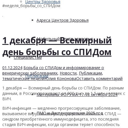
Центры Здоровья
#неделя_борьбы_со_СПИДом
.
Адреса Центров Здоровья
1 декабря — Всемирный
Мобильный Центр здоровья
день борьбы со СПИДом
Cпециалистам
01.12.2024
Борьба со СПИДом и информирование о
венерических заболеваниях
,
Новости
,
Публикации
,
Публикации
тематические недели
Юлия Кононова
Оставить комментарий
1 декабря — Всемирный день борьбы со СПИДом. По разным
данным, в России проживают от 900 тыс. до 1,5 млн человек с
Материалы ФОРУМА 17-18 октября 2024
ВИЧ.
ВИЧ-инфекция — медленно прогрессирующее заболевание,
ПМО и Диспансеризация 2025 год
вызываемое вирусом иммунодефицита человека. А СПИД —
синдром приобретённого иммунодефицита, это последняя
стадия ВИЧ-инфекции, когда организм теряет способность