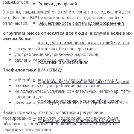
защищаться.
Ролики для врачей
Вакцины, защищающей от этой болезни, на сегодняшний день
нет. Внешне ВИЧ-инфицированные от здоровых людей не
отличаются.
Эффективность систем здравоохранения:
К группам риска относятся все люди, в случае если в их
жизни были:
как сделать измерение показателей частью
сексуальный контакт без презерватива;
употребление внутривенных наркотиков;
сделаны татуировки или пирсинг.
политики и управления?
Профилактика ВИЧ/СПИД:
избегайте незащищённых сексуальных контактов;
Организация первичной медико-санитарной
откажитесь от употребления наркотиков;
не пользуйтесь услугами сомнительных, например, тату-
салонов и др.;
помощи в условиях меняющейся Европы
регулярно (ежегодно) проходите тестирование на ВИЧ.
Важно помнить, что профилактика и регулярное
тестирование — это ключ к здоровью! Если вирус будет
Оценка ведения хронических больных в
обнаружен, своевременное лечение поможет избежать
серьёзных последствий.