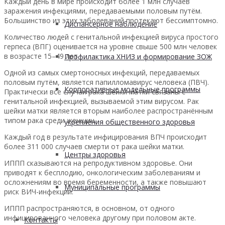
Каждый день в мире происходит более 1 млн случаев
заражения инфекциями, передаваемыми половым путём.
Большинство из этих заболеваний протекают бессимптомно.
Диспансерное наблюдение
Количество людей с генитальной инфекцией вируса простого
герпеса (ВПГ) оценивается на уровне свыше 500 млн человек
в возрасте 15–49 лет.
Профилактика ХНИЗ и формирование ЗОЖ
Одной из самых смертоносных инфекций, передаваемых
половым путём, является папилломавирус человека (ПВЧ).
Корпоративные модельные программы
Практически все случаи рака шейки матки связаны с
генитальной инфекцией, вызываемой этим вирусом. Рак
шейки матки является вторым наиболее распространённым
типом рака среди женщин.
укрепления общественного здоровья
Каждый год в результате инфицирования ВПЧ происходит
более 311 000 случаев смерти от рака шейки матки.
Центры здоровья
ИППП сказываются на репродуктивном здоровье. Они
приводят к бесплодию, онкологическим заболеваниям и
осложнениям во время беременности, а также повышают
Муниципальные программы
риск ВИЧ-инфекции.
ИППП распространяются, в основном, от одного
инфицированного человека другому при половом акте.
Контакты