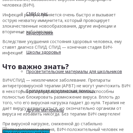
человека (ВИЧ).
СМИ о нас
Инфекция распространяется очень быстро и вызывает
острую нехватку иммунитета, который провоцирует
злокачественные новообразования, другие инфекции и
вторичные заболевания.
Видеоролики
Вследствие ухудшения состояния здоровья человека, ему
ставят диагноз СПИД. СПИД — конечная стадия ВИЧ-
Школы здоровья
инфекции.
Что важно знать?
Просветительские материалы для школьников
ВИЧ/СПИД — неизлечимое заболевание. Препараты
антиретровирусной терапии (АРВТ) не могут уничтожить ВИЧ
Бесплатная юридическая помощь
в некоторых резервуарах организма, но они способны
полностью блокировать размножение вируса. Вплоть до
того, что его вирусная нагрузка падает до нуля. Терапия не
даёт вирусу размножаться, но окончательно организм от
Другие материалы
вируса не избавить никогда. Без терапии ВИЧ смертелен!
При вирусной нагрузке, сниженной до стабильно
неопределяемого уровня, ВИЧ-положительный человек не