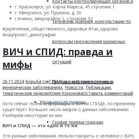
Контакты контролирующих органов и
г. Красноярск, ул. Карла Маркса, 45 строение 1
г. Минусинск, ул. Пушкина, д. 20
г.Ачинск, микрорайон 1, строение 52
телефоны доверия, консультации по
#укрепление_общественного_здоровья #так_здорово
#нацпроект_демография
вопросам преодоления кризисных
ВИЧ и СПИД: правда и
мифы
ситуаций
26.11.2024
Борьба со СПИДом и информирование о
Противодействие коррупции
венерических заболеваниях
,
Новости
,
Публикации
,
тематические недели
Юлия Кононова
Оставить комментарий
Медицинская помощь
Хотя сейчас полно информации о ВИЧ и СПИДе, по-прежнему
существует большое число мифов о данных заболеваниях.
Разберём некоторые из них.
График приема граждан
ВИЧ и СПИД — это одно и то же
Это разные заболевания. Нельзя говорить о человеке с ВИЧ,