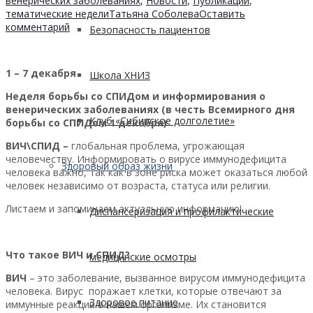
венерических заболеваниях
,
Новости
,
Публикации
,
тематические недели
Татьяна Соболева
Оставить
комментарий
Безопасность пациентов
1 – 7 декабря
Школа ХНИЗ
Неделя борьбы со СПИДом и информирования о
венерических заболеваниях (в честь Всемирного дня
Клуб «Сибирское долголетие»
борьбы со СПИДом 1 декабря)
ВИЧ\СПИД –
глобальная проблема, угрожающая
человечеству. Информировать о вирусе иммунодефицита
Здоровый образ жизни
человека важно, так как в зоне риска может оказаться любой
человек независимо от возраста, статуса или религии.
Листаем и запоминаем актуальную информацию!
Диспансеризация и профилактические
Что такое ВИЧ и СПИД?
медицинские осмотры
ВИЧ
– это заболевание, вызванное вирусом иммунодефицита
человека. Вирус поражает клетки, которые отвечают за
Здоровое питание
иммунные реакции в нашем организме. Их становится