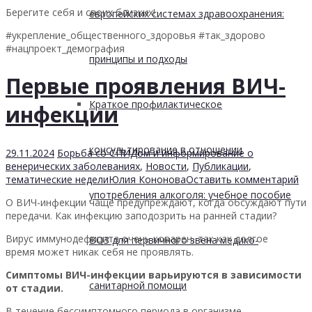
Берегите себя и своих близких!
европейских системах здравоохранения:
#укрепление_общественного_здоровья #так_здорово
#нацпроект_демография
принципы и подходы
Первые проявления ВИЧ-
Краткое профилактическое
инфекции
консультирование в отношении
29.11.2024
Борьба со СПИДом и информирование о
венерических заболеваниях
,
Новости
,
Публикации
,
тематические недели
Юлия Кононова
Оставить комментарий
употребления алкоголя: учебное пособие
О ВИЧ-инфекции чаще предупреждают, когда обсуждают пути
передачи. Как инфекцию заподозрить на ранней стадии?
Вирус иммунодефицита очень коварен, так как долгое
ВОЗ для первичного звена медико-
время может никак себя не проявлять.
Симптомы ВИЧ-инфекции варьируются в зависимости
санитарной помощи
от стадии.
В течение бессимптомного периода в организме