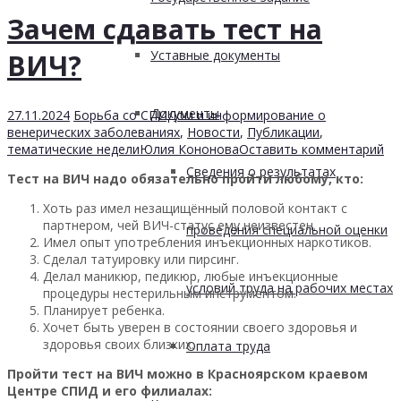
Зачем сдавать тест на
Уставные документы
ВИЧ?
Документы
27.11.2024
Борьба со СПИДом и информирование о
венерических заболеваниях
,
Новости
,
Публикации
,
тематические недели
Юлия Кононова
Оставить комментарий
Сведения о результатах
Тест на ВИЧ надо обязательно пройти любому, кто:
Хоть раз имел незащищённый половой контакт с
партнером, чей ВИЧ-статус ему неизвестен.
проведения специальной оценки
Имел опыт употребления инъекционных наркотиков.
Сделал татуировку или пирсинг.
Делал маникюр, педикюр, любые инъекционные
условий труда на рабочих местах
процедуры нестерильным инструментом.
Планирует ребенка.
Хочет быть уверен в состоянии своего здоровья и
здоровья своих близких.
Оплата труда
Пройти тест на ВИЧ можно в Красноярском краевом
Центре СПИД и его филиалах: