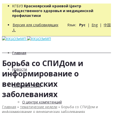
КГБУЗ
Красноярский краевой Центр
общественного здоровья и медицинской
профилактики
Версия для слабовидящих
Язык:
Рус
|
Eng
|
中国
人
Главная
Борьба со СПИДом и
Новости
информирование о
венерических
РЦ компетенций
заболеваниях
О центре компетенций
Главная
»
тематические недели
»
Борьба со СПИДом и
информирование о венерических заболеваниях