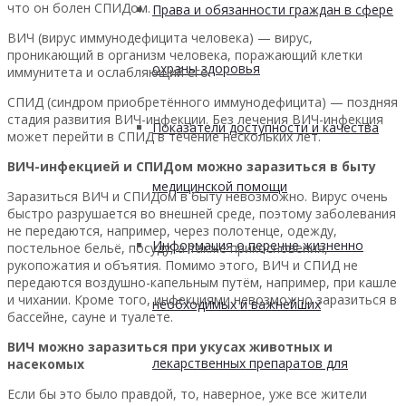
что он болен СПИДом.
Права и обязанности граждан в сфере
ВИЧ (вирус иммунодефицита человека) — вирус,
проникающий в организм человека, поражающий клетки
охраны здоровья
иммунитета и ослабляющий его.
СПИД (синдром приобретённого иммунодефицита) — поздняя
стадия развития ВИЧ-инфекции. Без лечения ВИЧ-инфекция
Показатели доступности и качества
может перейти в СПИД в течение нескольких лет.
ВИЧ-инфекцией и СПИДом можно заразиться в быту
медицинской помощи
Заразиться ВИЧ и СПИДом в быту невозможно. Вирус очень
быстро разрушается во внешней среде, поэтому заболевания
не передаются, например, через полотенце, одежду,
Информация о перечне жизненно
постельное бельё, посуду, а также прикосновения,
рукопожатия и объятия. Помимо этого, ВИЧ и СПИД не
передаются воздушно-капельным путём, например, при кашле
и чихании. Кроме того, инфекциями невозможно заразиться в
необходимых и важнейших
бассейне, сауне и туалете.
ВИЧ можно заразиться при укусах животных и
лекарственных препаратов для
насекомых
Если бы это было правдой, то, наверное, уже все жители