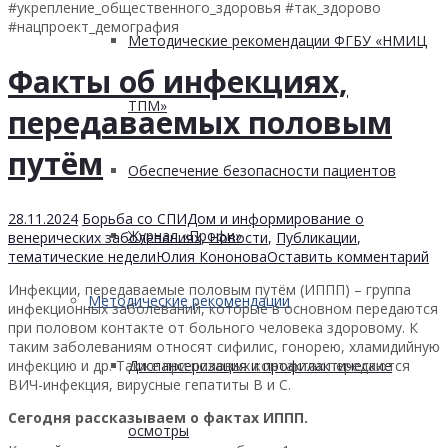
#укрепление_общественного_здоровья #так_здорово
#нацпроект_демография
Методические рекомендации ФГБУ «НМИЦ
Факты об инфекциях,
ТПМ»
передаваемых половым
путём
Обеспечение безопасности пациентов
28.11.2024
Борьба со СПИДом и информирование о
Журнал «Профи»
венерических заболеваниях
,
Новости
,
Публикации
,
тематические недели
Юлия Кононова
Оставить комментарий
Инфекции, передаваемые половым путём (ИППП) – группа
Методические рекомендации
инфекционных заболеваний, которые в основном передаются
при половом контакте от больного человека здоровому. К
таким заболеваниям относят сифилис, гонорею, хламидийную
Диспансеризация и профилактические
инфекцию и др. Также при половых контактах передаются
ВИЧ-инфекция, вирусные гепатиты В и С.
Сегодня рассказываем о фактах ИППП.
осмотры