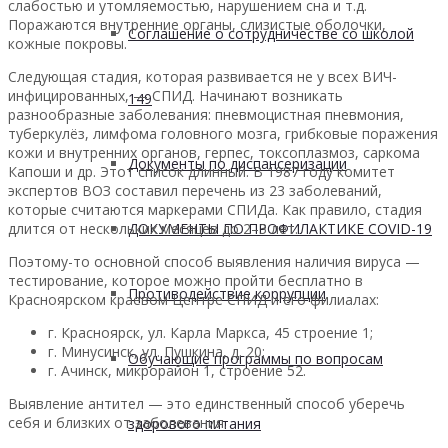
слабостью и утомляемостью, нарушением сна и т.д.
Поражаются внутренние органы, слизистые оболочки,
Соглашение о сотрудничестве со школой
кожные покровы.
Следующая стадия, которая развивается не у всех ВИЧ-
инфицированных, — СПИД. Начинают возникать
149
разнообразные заболевания: пневмоцистная пневмония,
туберкулёз, лимфома головного мозга, грибковые поражения
кожи и внутренних органов, герпес, токсоплазмоз, саркома
Документы по диспансеризации
Капоши и др. Этот список длинный. В 1987 году комитет
экспертов ВОЗ составил перечень из 23 заболеваний,
которые считаются маркерами СПИДа. Как правило, стадия
ДОКУМЕНТЫ ПО ПРОФИЛАКТИКЕ COVID-19
длится от нескольких месяцев до 2–3 лет.
Поэтому-то основной способ выявления наличия вируса —
тестирование, которое можно пройти бесплатно в
Противодействие коррупции
Красноярском краевом Центре СПИД и его филиалах:
г. Красноярск, ул. Карла Маркса, 45 строение 1;
г. Минусинск, ул. Пушкина, д. 20;
Обучающие программы по вопросам
г. Ачинск, микрорайон 1, строение 52.
Выявление антител — это единственный способ уберечь
себя и близких от заболевания.
здорового питания