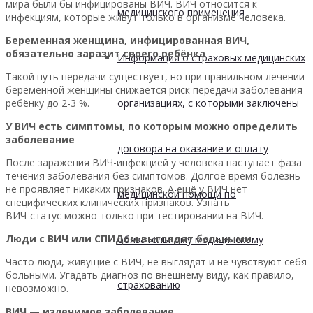
мира были бы инфицированы ВИЧ. ВИЧ относится к
медицинского применения
инфекциям, которые живут только в организме человека.
Беременная женщина, инфицированная ВИЧ,
обязательно заразит своего ребёнка
Информация о страховых медицинских
Такой путь передачи существует, но при правильном лечении
беременной женщины снижается риск передачи заболевания
ребёнку до 2-3 %.
организациях, с которыми заключены
У ВИЧ есть симптомы, по которым можно определить
заболевание
договора на оказание и оплату
После заражения ВИЧ-инфекцией у человека наступает фаза
течения заболевания без симптомов. Долгое время болезнь
не проявляет никаких признаков. А ещё у ВИЧ нет
медицинской помощи по
специфических клинических признаков. Узнать
ВИЧ-статус можно только при тестировании на ВИЧ.
Люди с ВИЧ или СПИДом выглядят больными
обязательному медицинскому
Часто люди, живущие с ВИЧ, не выглядят и не чувствуют себя
больными. Угадать диагноз по внешнему виду, как правило,
страхованию
невозможно.
ВИЧ — излечимое заболевание