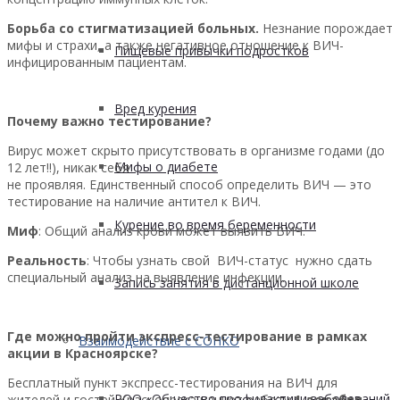
Борьба со стигматизацией больных.
Незнание порождает
мифы и страхи, а также негативное отношение к ВИЧ-
Пищевые привычки подростков
инфицированным пациентам.
Вред курения
Почему важно тестирование?
Вирус может скрыто присутствовать в организме годами (до
Мифы о диабете
12 лет!!), никак себя
не проявляя. Единственный способ определить ВИЧ — это
тестирование на наличие антител к ВИЧ.
Курение во время беременности
Миф
: Общий анализ крови может выявить ВИЧ.
Реальность
: Чтобы узнать свой ВИЧ-статус нужно сдать
специальный анализ на выявление инфекции.
Запись занятия в дистанционной школе
Где можно пройти экспресс-тестирование в рамках
Взаимодействие с СОНКО
акции в Красноярске?
Бесплатный пункт экспресс-тестирования на ВИЧ для
РОО «Общество профилактики заболеваний
жителей и гостей Красноярска начнет работу
1 декабря.