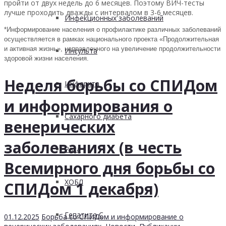
пройти от двух недель до 6 месяцев. Поэтому ВИЧ-тесты
лучше проходить дважды с интервалом в 3-6 месяцев.
Инфекционных заболеваний
*Информирование населения о профилактике различных заболеваний
осуществляется в рамках национального проекта «Продолжительная
и активная жизнь», направленного на увеличение продолжительности
Инсульта
здоровой жизни населения.
Неделя борьбы со СПИДом
Инфаркта
и информирования о
Сахарного диабета
венерических
заболеваниях (в честь
Рака
Всемирного дня борьбы со
ХОБЛ
СПИДом 1 декабря)
Гепатита С
01.12.2025
Борьба со СПИДом и информирование о