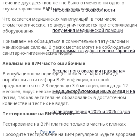
течение двух десятков лет не было отмечено ни одного
случая заражения ВИЧ при переливании крови.
Информация о возможности
Что касается медицинских манипуляций, в том числе
стоматологических, то вирус уничтожается при стерилизации
получения медицинской помощи
оборудования.
Призываем не обращаться в сомнительные тату-салоны и
маникюрные салоны. В таких местах могут не соблюдаться
Программа государственных гарантий
санитарно-гигиенические нормы.
Анализы на ВИЧ часто ошибочные
бесплатного оказания гражданам
В инкубационном периоде (от момента заражения до
выработки антител) при ВИЧ-инфекции, который
продолжается от 2-3 недель до 3-6 месяцев, иногда до 12
медицинской помощи на 2024 год и на
месяцев, вирус невозможно обнаружить лабораторным
путём, так как антитела не образовались в достаточном
количестве и тест их не видит.
плановый период 2025 и 2026 годов
Тестирование на ВИЧ платное
Тестирование на ВИЧ платное только в частных клинках.
Разное
Проходите тестирование на ВИЧ регулярно! Будьте здоровы!