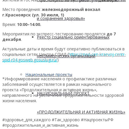
Место проведения:
железнодорожный вокзал
г.Красноярск (ул. 30 июля, 1)
и сохранения здоровья»
Время:
10:00–14:00.
Мероприятия по экспресс-тестированию продлятся
до 7
Реестр социально ориентированных
декабря
.
Актуальные даты и время будут оперативно публиковаться в
социальных сетях Центра СПИД (
https://med-cen-kraevoj-centr-
некоммерческих организаций
spid-r04.gosweb.gosuslugi.ru/
)
Национальные проекты
*Информирование населения о профилактике различных
заболеваний осуществляется в рамках национального
проекта «Продолжительная и активная жизнь»,
НАЦИОНАЛЬНЫЙ ПРОЕКТ
направленного на увеличение продолжительности здоровой
жизни населения.
«ПРОДОЛЖИТЕЛЬНАЯ И АКТИВНАЯ ЖИЗНЬ»
#здоровье_для_каждого #Так_здорово #НацпроектыРФ
#продолжительная_и_активная_жизнь