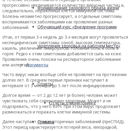
прогрессивно увеличивается количество вирусных частиц и,
Формирование здорового образа жизни
следовательно, поражённых клеток иммунной системы.
Болезнь незаметно прогрессирует, а отдельные симптомы
воспринимаются заболевшими как проявление разных
Обучающий курс «Внедрение программ
заболеваний.
Итак, от первых 3-х недель до 3-х месяцев могут проявляться
неспецифические симптомы: озноб, высокая температура,
укрепления здоровья на рабочем месте»
кашель, увеличение лимфоузлов, головная боль и боль в
горле. Редко к этим симптомам добавляется сыпь на коже.
Проявления очень похожи на респираторное заболевание
Документы
или аллергию.
Часто вирус никак вообще себя не проявляет на протяжении
долгих лет. В среднем первые признаки наступают в
Отчеты
интервале от 3 месяцев до 5 лет после инфицирования.
Долгое время — от 2 до 12 лет (и более) человек может
чувствовать себя совершенно здоровым. Может и не
Отчеты о мониторинге
подозревать, что у него ВИЧ. При этом вирус продолжает
размножаться и поражать клетки иммунной системы.
Далее наступает стадия вторичных заболеваний (преСПИД).
Приказы
Этот период характеризуется потерей веса, лихорадкой,