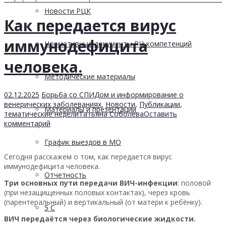
Новости РЦК
Как передается вирус
иммунодефицита
Нормативные документы РЦ компетенций
человека.
Методические материалы
02.12.2025
Борьба со СПИДом и информирование о
венерических заболеваниях
,
Новости
,
Публикации
,
Материалы и презентации
тематические недели
Татьяна Соболева
Оставить
комментарий
График выездов в МО
Сегодня расскажем о том, как передается вирус
иммунодефицита человека.
Отчетность
Три основных пути передачи ВИЧ-инфекции
: половой
(при незащищенных половых контактах), через кровь
(парентеральный) и вертикальный (от матери к ребёнку).
5 С
ВИЧ передаётся через биологические жидкости.