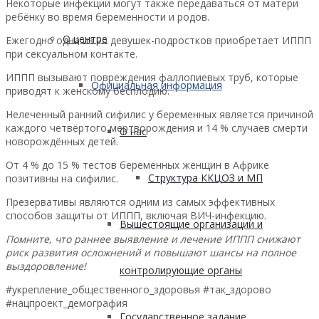
Некоторые инфекции могут также передаваться от матери
ребёнку во время беременности и родов.
О центре
Ежегодно одна из 20 девушек-подростков приобретает ИППП
при сексуальном контакте.
ИППП вызывают повреждения фаллопиевых труб, которые
Официальная информация
приводят к женскому бесплодию.
Нелеченный ранний сифилис у беременных является причиной
каждого четвёртого мертворождения и 14 % случаев смерти
О нас
новорождённых детей.
От 4 % до 15 % тестов беременных женщин в Африке
Структура ККЦОЗ и МП
позитивны на сифилис.
Презервативы являются одним из самых эффективных
способов защиты от ИППП, включая ВИЧ-инфекцию.
Вышестоящие организации и
Помните, что раннее выявление и лечение ИППП снижают
риск развития осложнений и повышают шансы на полное
выздоровление!
контролирующие органы
#укрепление_общественного_здоровья #так_здорово
#нацпроект_демография
Государственное задание