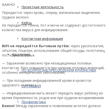
ВАЖНО!
Проектная деятельность
Передается: через кровь, сперму, вагинальные выделения,
грудное молоко.
Кейсы
Не передается: слюна, пот и моча не содержат достаточного
количества вируса для инфицирования.
Контактная информация
ВИЧ не передаётся бытовым путём:
через рукопожатия,
объятия, поцелуи, использование общей посуды, полотенец,
Населению
постельного белья.
— Заражение возможно при незащищённых половых
контактах. Риск повышается при наличии половых инфекций,
ПО ВОПРОСАМ ПРЕОДОЛЕНИЯ КРИЗИСНЫХ
особенно венерических заболеваний;
— При попадании инфицированной крови в кровоток
здорового человека.
СИТУАЦИЙ
— Инфицированная мать может передать вирус ребёнку во
время беременности, родов или при грудном вскармливании
Профилактика
Важно!
Между заражением и появлением антител должно