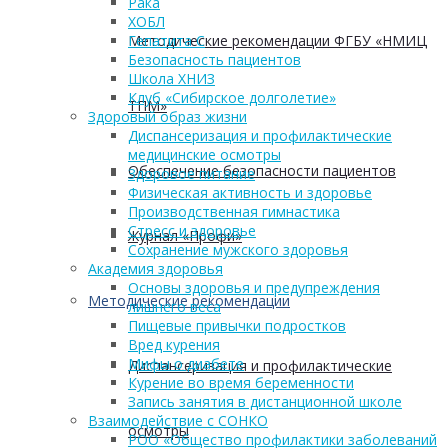
Рака
ХОБЛ
Методические рекомендации ФГБУ «НМИЦ
Гепатита С
Безопасность пациентов
Школа ХНИЗ
Клуб «Сибирское долголетие»
ТПМ»
Здоровый образ жизни
Диспансеризация и профилактические
медицинские осмотры
Обеспечение безопасности пациентов
Здоровое питание
Физическая активность и здоровье
Производственная гимнастика
Стресс и здоровье
Журнал «Профи»
Сохранение мужского здоровья
Академия здоровья
Основы здоровья и предупреждения
Методические рекомендации
лишнего веса
Пищевые привычки подростков
Вред курения
Мифы о диабете
Диспансеризация и профилактические
Курение во время беременности
Запись занятия в дистанционной школе
Взаимодействие с СОНКО
осмотры
РОО «Общество профилактики заболеваний