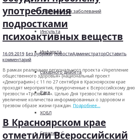
употребления
Инфекционных заболеваний
подростками
Инсульта
психоактивных веществ
Инфаркта
16.09.2019
Без рубрики
,
Новости
Администратор
Оставить
комментарий
В рамках реализации регионального проекта «Укрепление
Сахарного диабета
общественного здоровья» (национальный проект
«Демография») с 11 по 27 сентября в Красноярском крае
проходят мероприятия, приуроченные к Всероссийскому дню
Рака
трезвости «Трезвый Я». Целью Дня трезвости является
увеличение количества информированных о здоровом и
трезвом образе жизни граждан.
Подробнее…
ХОБЛ
В Красноярском крае
отметили Всероссийский
Гепатита С