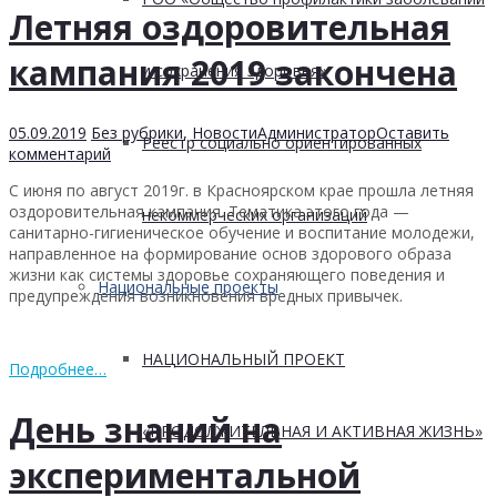
Летняя оздоровительная
кампания 2019 закончена
и сохранения здоровья»
05.09.2019
Без рубрики
,
Новости
Администратор
Оставить
Реестр социально ориентированных
комментарий
С июня по август 2019г. в Красноярском крае прошла летняя
оздоровительная кампания. Тематика этого года —
некоммерческих организаций
санитарно-гигиеническое обучение и воспитание молодежи,
направленное на формирование основ здорового образа
жизни как системы здоровье сохраняющего поведения и
Национальные проекты
предупреждения возникновения вредных привычек.
НАЦИОНАЛЬНЫЙ ПРОЕКТ
Подробнее…
День знаний на
«ПРОДОЛЖИТЕЛЬНАЯ И АКТИВНАЯ ЖИЗНЬ»
экспериментальной