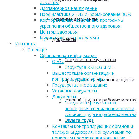
осмотры
Диспансерное наблюдение
Профилактика ХНИЗ и формирование ЗОЖ
Уставные документы
Корпоративные модельные программы
укрепления общественного здоровья
Центры здоровья
Муниципальные программы
Документы
Контакты
О центре
Официальная информация
Сведения о результатах
О нас
Структура ККЦОЗ и МП
Вышестоящие организации и
контролирующие органы
проведения специальной оценки
Государственное задание
Уставные документы
Документы
условий труда на рабочих местах
Сведения о результатах
проведения специальной оценки
условий труда на рабочих местах
Оплата труда
Оплата труда
Контакты контролирующих органов и
телефоны доверия, консультации по
вопросам преодоления кризисных