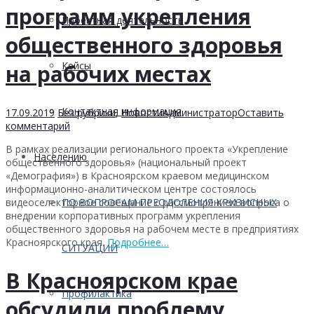
программ укрепления
Проектная деятельность
общественного здоровья
Кейсы
на рабочих местах
Контактная информация
17.09.2019
Без рубрики
,
Новости
Администратор
Оставить
комментарий
В рамках реализации регионального проекта «Укрепление
Населению
общественного здоровья» (национальный проект
«Демография») в Красноярском краевом медицинском
информационно-аналитическом центре состоялось
видеоселекторное совещание с рассмотрением вопроса о
ПО ВОПРОСАМ ПРЕОДОЛЕНИЯ КРИЗИСНЫХ
внедрении корпоративных программ укрепления
общественного здоровья на рабочем месте в предприятиях
Красноярского края.
Подробнее…
СИТУАЦИЙ
В Красноярском крае
Профилактика
обсудили проблему