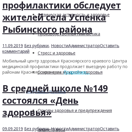
профилактики обследует
жителей села Успенка
Физическая активность и здоровье
Рыбинского района
Производственная гимнастика
11.09.2019
Без рубрики
,
Новости
Администратор
Оставить
комментарий
Стресс и здоровье
Мобильный центр здоровья Красноярского краевого Центра
медицинской профилактики продолжает выездную работу по
Сохранение мужского здоровья
районам Красноярского края.
Подробнее…
В средней школе №149
Академия здоровья
состоялся «День
здоровья»
Основы здоровья и предупреждения
09.09.2019
Без рубрики
,
Новости
Администратор
Оставить
лишнего веса