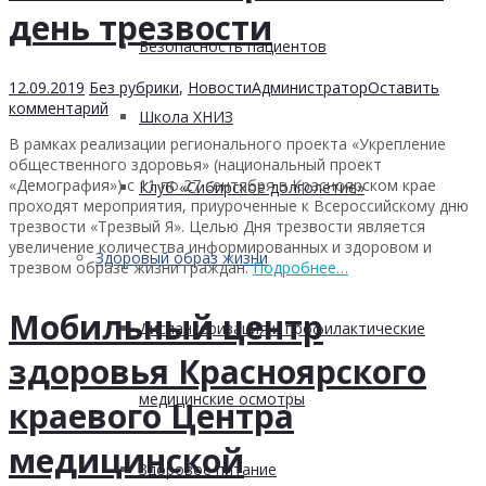
день трезвости
Безопасность пациентов
12.09.2019
Без рубрики
,
Новости
Администратор
Оставить
комментарий
Школа ХНИЗ
В рамках реализации регионального проекта «Укрепление
общественного здоровья» (национальный проект
«Демография») с 11 по 27 сентября в Красноярском крае
Клуб «Сибирское долголетие»
проходят мероприятия, приуроченные к Всероссийскому дню
трезвости «Трезвый Я». Целью Дня трезвости является
увеличение количества информированных и здоровом и
Здоровый образ жизни
трезвом образе жизни граждан.
Подробнее…
Мобильный центр
Диспансеризация и профилактические
здоровья Красноярского
медицинские осмотры
краевого Центра
медицинской
Здоровое питание