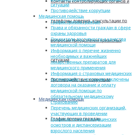
Контакты контролирующих органов и
ситуаций
Противодействие коррупции
Медицинская помощь
телефоны доверия, консультации по
График приема граждан
Права и обязанности граждан в сфере
охраны здоровья
Показатели доступности и качества
вопросам преодоления кризисных
медицинской помощи
Информация о перечне жизненно
необходимых и важнейших
ситуаций
лекарственных препаратов для
медицинского применения
Информация о страховых медицинских
организациях, с которыми заключены
Противодействие коррупции
договора на оказание и оплату
медицинской помощи по
обязательному медицинскому
Медицинская помощь
страхованию
Перечень медицинских организаций,
участвующих в проведении
График приема граждан
профилактических медицинских
осмотров и диспансеризации
взрослого населения