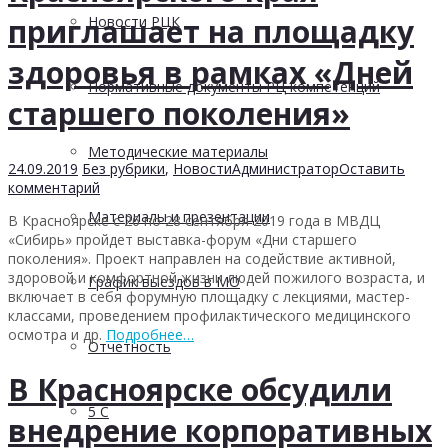
приглашает на площадку
Новости РЦК
здоровья в рамках «Дней
Нормативные документы РЦ компетенций
старшего поколения»
Методические материалы
24.09.2019
Без рубрики
,
Новости
Администратор
Оставить
комментарий
Материалы и презентации
В Красноярске с 26 по 28 сентября 2019 года в МВДЦ
«Сибирь» пройдет выставка-форум «Дни старшего
поколения». Проект направлен на содействие активной,
здоровой и комфортной жизни людей пожилого возраста, и
График выездов в МО
включает в себя форумную площадку с лекциями, мастер-
классами, проведением профилактического медицинского
осмотра и др.
Подробнее…
Отчетность
В Красноярске обсудили
5 С
внедрение корпоративных