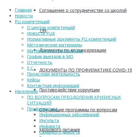
Главная
Соглашение о сотрудничестве со школой
Новости
РЦ компетенций
О центре компетенций
149
Новости РЦК
Нормативные документы РЦ компетенций
Методические материалы
Документы по диспансеризации
Материалы и презентации
График выездов в МО
Отчетность
5 С
ДОКУМЕНТЫ ПО ПРОФИЛАКТИКЕ COVID-19
Проектная деятельность
Кейсы
Контактная информация
Противодействие коррупции
Населению
ПО ВОПРОСАМ ПРЕОДОЛЕНИЯ КРИЗИСНЫХ
СИТУАЦИЙ
Профилактика
Обучающие программы по вопросам
Инфекционных заболеваний
Инсульта
Инфаркта
здорового питания
Сахарного диабета