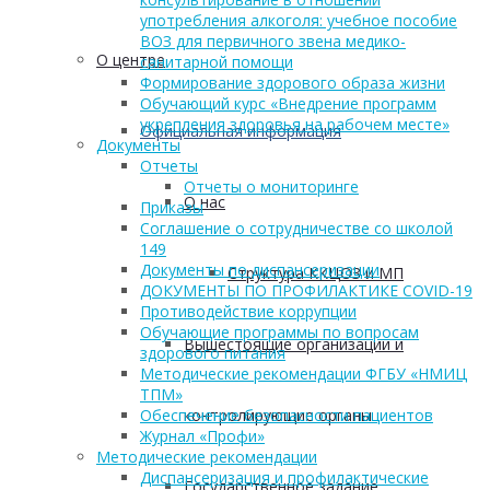
употребления алкоголя: учебное пособие
ВОЗ для первичного звена медико-
О центре
санитарной помощи
Формирование здорового образа жизни
Обучающий курс «Внедрение программ
укрепления здоровья на рабочем месте»
Официальная информация
Документы
Отчеты
Отчеты о мониторинге
О нас
Приказы
Соглашение о сотрудничестве со школой
149
Документы по диспансеризации
Структура ККЦОЗ и МП
ДОКУМЕНТЫ ПО ПРОФИЛАКТИКЕ COVID-19
Противодействие коррупции
Обучающие программы по вопросам
Вышестоящие организации и
здорового питания
Методические рекомендации ФГБУ «НМИЦ
ТПМ»
контролирующие органы
Обеспечение безопасности пациентов
Журнал «Профи»
Методические рекомендации
Диспансеризация и профилактические
Государственное задание