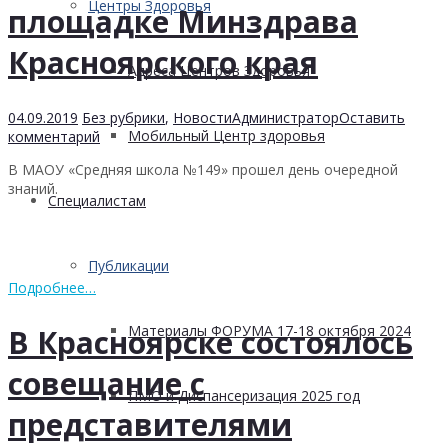
Центры Здоровья
площадке Минздрава
Красноярского края
Адреса Центров Здоровья
04.09.2019
Без рубрики
,
Новости
Администратор
Оставить
Мобильный Центр здоровья
комментарий
В МАОУ «Средняя школа №149» прошел день очередной
знаний.
Cпециалистам
Публикации
Подробнее…
Материалы ФОРУМА 17-18 октября 2024
В Красноярске состоялось
совещание с
ПМО и Диспансеризация 2025 год
представителями