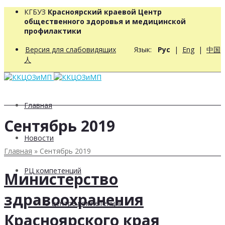
КГБУЗ
Красноярский краевой Центр
общественного здоровья и медицинской
профилактики
Версия для слабовидящих
Язык:
Рус
|
Eng
|
中国
人
Главная
Сентябрь 2019
Новости
Главная
»
Сентябрь 2019
РЦ компетенций
Министерство
здравоохранения
О центре компетенций
Красноярского края