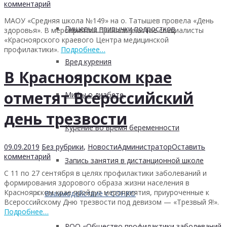
комментарий
МАОУ «Средняя школа №149» на о. Татышев провела «День
Пищевые привычки подростков
здоровья». В мероприятии приняли участие специалисты
«Красноярского краевого Центра медицинской
профилактики».
Подробнее…
Вред курения
В Красноярском крае
отметят Всероссийский
Мифы о диабете
день трезвости
Курение во время беременности
09.09.2019
Без рубрики
,
Новости
Администратор
Оставить
комментарий
Запись занятия в дистанционной школе
С 11 по 27 сентября в целях профилактики заболеваний и
формирования здорового образа жизни населения в
Красноярском крае пройдут мероприятия, приуроченные к
Взаимодействие с СОНКО
Всероссийскому Дню трезвости под девизом — «Трезвый Я!».
Подробнее…
РОО «Общество профилактики заболеваний