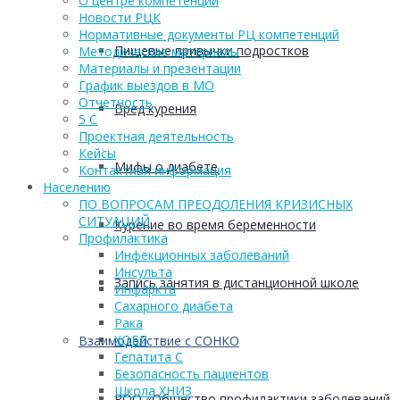
О центре компетенций
Новости РЦК
Нормативные документы РЦ компетенций
Пищевые привычки подростков
Методические материалы
Материалы и презентации
График выездов в МО
Отчетность
Вред курения
5 С
Проектная деятельность
Кейсы
Мифы о диабете
Контактная информация
Населению
ПО ВОПРОСАМ ПРЕОДОЛЕНИЯ КРИЗИСНЫХ
СИТУАЦИЙ
Курение во время беременности
Профилактика
Инфекционных заболеваний
Инсульта
Запись занятия в дистанционной школе
Инфаркта
Сахарного диабета
Рака
ХОБЛ
Взаимодействие с СОНКО
Гепатита С
Безопасность пациентов
Школа ХНИЗ
РОО «Общество профилактики заболеваний