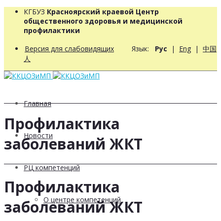
КГБУЗ
Красноярский краевой Центр
общественного здоровья и медицинской
профилактики
Версия для слабовидящих
Язык:
Рус
|
Eng
|
中国
人
Главная
Профилактика
Новости
заболеваний ЖКТ
РЦ компетенций
Профилактика
О центре компетенций
заболеваний ЖКТ