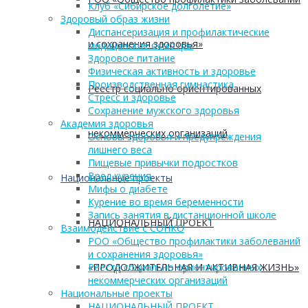
Клуб «Сибирское долголетие»
Здоровый образ жизни
Диспансеризация и профилактические
и сохранения здоровья»
медицинские осмотры
Здоровое питание
Физическая активность и здоровье
Производственная гимнастика
Реестр социально ориентированных
Стресс и здоровье
Сохранение мужского здоровья
Академия здоровья
некоммерческих организаций
Основы здоровья и предупреждения
лишнего веса
Пищевые привычки подростков
Вред курения
Национальные проекты
Мифы о диабете
Курение во время беременности
Запись занятия в дистанционной школе
НАЦИОНАЛЬНЫЙ ПРОЕКТ
Взаимодействие с СОНКО
РОО «Общество профилактики заболеваний
и сохранения здоровья»
«ПРОДОЛЖИТЕЛЬНАЯ И АКТИВНАЯ ЖИЗНЬ»
Реестр социально ориентированных
некоммерческих организаций
Национальные проекты
НАЦИОНАЛЬНЫЙ ПРОЕКТ