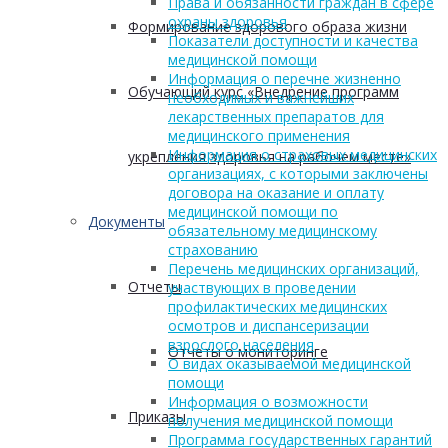
Права и обязанности граждан в сфере
охраны здоровья
Формирование здорового образа жизни
Показатели доступности и качества
медицинской помощи
Информация о перечне жизненно
Обучающий курс «Внедрение программ
необходимых и важнейших
лекарственных препаратов для
медицинского применения
Информация о страховых медицинских
укрепления здоровья на рабочем месте»
организациях, с которыми заключены
договора на оказание и оплату
медицинской помощи по
Документы
обязательному медицинскому
страхованию
Перечень медицинских организаций,
Отчеты
участвующих в проведении
профилактических медицинских
осмотров и диспансеризации
взрослого населения
Отчеты о мониторинге
О видах оказываемой медицинской
помощи
Информация о возможности
Приказы
получения медицинской помощи
Программа государственных гарантий