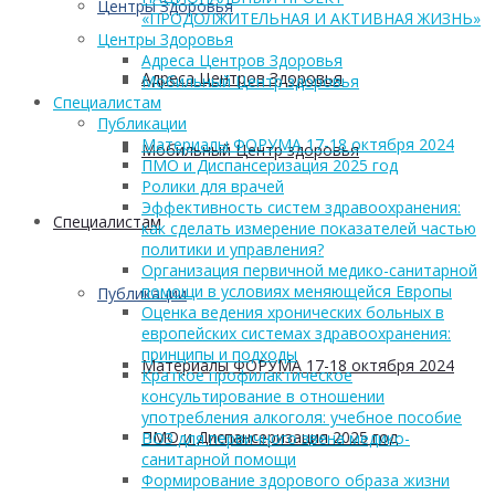
Центры Здоровья
«ПРОДОЛЖИТЕЛЬНАЯ И АКТИВНАЯ ЖИЗНЬ»
Центры Здоровья
Адреса Центров Здоровья
Адреса Центров Здоровья
Мобильный Центр здоровья
Cпециалистам
Публикации
Материалы ФОРУМА 17-18 октября 2024
Мобильный Центр здоровья
ПМО и Диспансеризация 2025 год
Ролики для врачей
Эффективность систем здравоохранения:
Cпециалистам
как сделать измерение показателей частью
политики и управления?
Организация первичной медико-санитарной
помощи в условиях меняющейся Европы
Публикации
Оценка ведения хронических больных в
европейских системах здравоохранения:
принципы и подходы
Материалы ФОРУМА 17-18 октября 2024
Краткое профилактическое
консультирование в отношении
употребления алкоголя: учебное пособие
ПМО и Диспансеризация 2025 год
ВОЗ для первичного звена медико-
санитарной помощи
Формирование здорового образа жизни