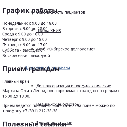
График работы
Безопасность пациентов
Понедельник с 9.00 до 18.00
Вторник с 9.00 до 18.00
Школа ХНИЗ
Среда с 9.00 до 18.00
Четверг с 9.00 до 18.00
Пятница с 9.00 до 17.00
Клуб «Сибирское долголетие»
Суббота - выходной
Воскресенье - выходной
Прием граждан
Здоровый образ жизни
Главный врач
Диспансеризация и профилактические
Маркина Ольга Леонидовна принимает граждан по средам с
16.00 до 18.00.
медицинские осмотры
Прием ведется по записи. Записаться на прием можно по
телефону +7 (391) 212-38-38
Полезные ссылки
Здоровое питание