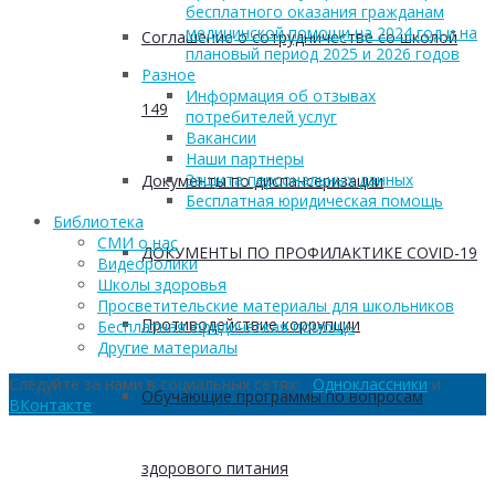
бесплатного оказания гражданам
медицинской помощи на 2024 год и на
Соглашение о сотрудничестве со школой
плановый период 2025 и 2026 годов
Разное
Информация об отзывах
149
потребителей услуг
Вакансии
Наши партнеры
Защита персональных данных
Документы по диспансеризации
Бесплатная юридическая помощь
Библиотека
СМИ о нас
ДОКУМЕНТЫ ПО ПРОФИЛАКТИКЕ COVID-19
Видеоролики
Школы здоровья
Просветительские материалы для школьников
Противодействие коррупции
Бесплатная юридическая помощь
Другие материалы
Следуйте за нами в социальных сетях:
Одноклассники
и
Обучающие программы по вопросам
ВКонтакте
здорового питания