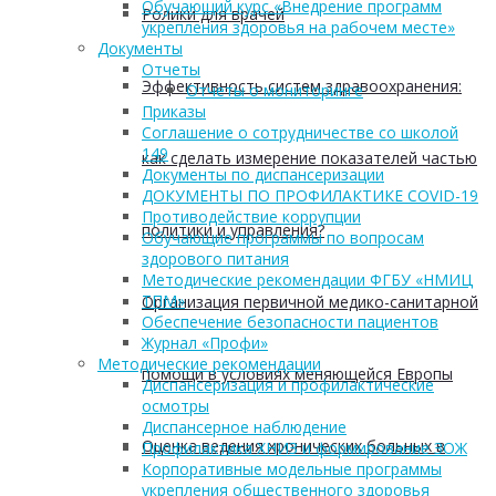
Обучающий курс «Внедрение программ
Ролики для врачей
укрепления здоровья на рабочем месте»
Документы
Отчеты
Эффективность систем здравоохранения:
Отчеты о мониторинге
Приказы
Соглашение о сотрудничестве со школой
149
как сделать измерение показателей частью
Документы по диспансеризации
ДОКУМЕНТЫ ПО ПРОФИЛАКТИКЕ COVID-19
Противодействие коррупции
политики и управления?
Обучающие программы по вопросам
здорового питания
Методические рекомендации ФГБУ «НМИЦ
ТПМ»
Организация первичной медико-санитарной
Обеспечение безопасности пациентов
Журнал «Профи»
Методические рекомендации
помощи в условиях меняющейся Европы
Диспансеризация и профилактические
осмотры
Диспансерное наблюдение
Оценка ведения хронических больных в
Профилактика ХНИЗ и формирование ЗОЖ
Корпоративные модельные программы
укрепления общественного здоровья