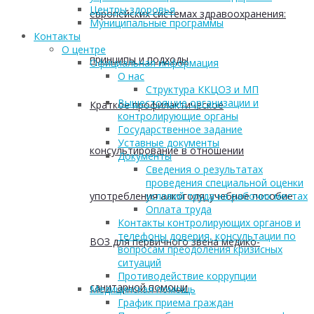
Центры здоровья
европейских системах здравоохранения:
Муниципальные программы
Контакты
О центре
принципы и подходы
Официальная информация
О нас
Структура ККЦОЗ и МП
Вышестоящие организации и
Краткое профилактическое
контролирующие органы
Государственное задание
Уставные документы
консультирование в отношении
Документы
Сведения о результатах
проведения специальной оценки
употребления алкоголя: учебное пособие
условий труда на рабочих местах
Оплата труда
Контакты контролирующих органов и
телефоны доверия, консультации по
ВОЗ для первичного звена медико-
вопросам преодоления кризисных
ситуаций
Противодействие коррупции
санитарной помощи
Медицинская помощь
График приема граждан