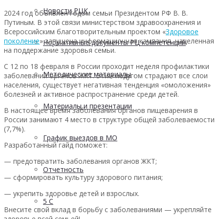
Новости РЦК
2024 год объявлен годом семьи Президентом РФ В. В.
Путиным. В этой связи министерством здравоохранения и
Всероссийским благотворительным проектом «
Здоровое
поколение
» запущена информационная кампания, нацеленная
Нормативные документы РЦ компетенций
на поддержание здоровья семьи.
С 12 по 18 февраля в России проходит неделя профилактики
Методические материалы
заболеваний органов ЖКТ. Этим недугом страдают все слои
населения, существует негативная тенденция «омоложения»
болезней и активное распространение среди детей.
Материалы и презентации
В настоящее время заболевания органов пищеварения в
России занимают 4 место в структуре общей заболеваемости
(7,7%).
График выездов в МО
Разработанный гайд поможет:
— предотвратить заболевания органов ЖКТ;
Отчетность
— сформировать культуру здорового питания;
— укрепить здоровье детей и взрослых.
5 С
Внесите свой вклад в борьбу с заболеваниями — укрепляйте
здоровье всей семьей!