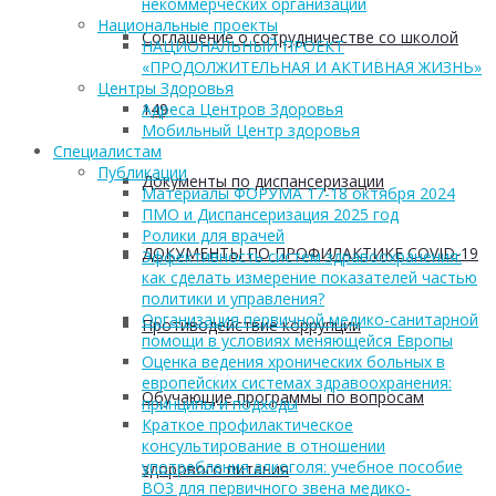
некоммерческих организаций
Национальные проекты
Соглашение о сотрудничестве со школой
НАЦИОНАЛЬНЫЙ ПРОЕКТ
«ПРОДОЛЖИТЕЛЬНАЯ И АКТИВНАЯ ЖИЗНЬ»
Центры Здоровья
149
Адреса Центров Здоровья
Мобильный Центр здоровья
Cпециалистам
Публикации
Документы по диспансеризации
Материалы ФОРУМА 17-18 октября 2024
ПМО и Диспансеризация 2025 год
Ролики для врачей
ДОКУМЕНТЫ ПО ПРОФИЛАКТИКЕ COVID-19
Эффективность систем здравоохранения:
как сделать измерение показателей частью
политики и управления?
Организация первичной медико-санитарной
Противодействие коррупции
помощи в условиях меняющейся Европы
Оценка ведения хронических больных в
европейских системах здравоохранения:
Обучающие программы по вопросам
принципы и подходы
Краткое профилактическое
консультирование в отношении
употребления алкоголя: учебное пособие
здорового питания
ВОЗ для первичного звена медико-