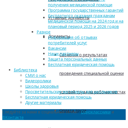
получения медицинской помощи
Программа государственных гарантий
бесплатного оказания гражданам
Уставные документы
медицинской помощи на 2024 год и на
плановый период 2025 и 2026 годов
Разное
Документы
Информация об отзывах
потребителей услуг
Вакансии
Наши партнеры
Сведения о результатах
Защита персональных данных
Бесплатная юридическая помощь
Библиотека
проведения специальной оценки
СМИ о нас
Видеоролики
Школы здоровья
Просветительские материалы для школьников
условий труда на рабочих местах
Бесплатная юридическая помощь
Другие материалы
Оплата труда
Следуйте за нами в социальных сетях:
Одноклассники
и
ВКонтакте