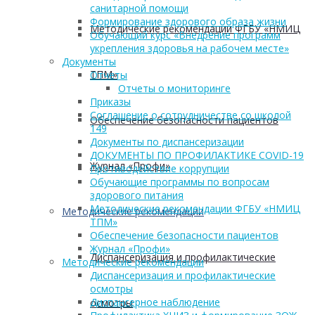
санитарной помощи
Формирование здорового образа жизни
Методические рекомендации ФГБУ «НМИЦ
Обучающий курс «Внедрение программ
укрепления здоровья на рабочем месте»
Документы
ТПМ»
Отчеты
Отчеты о мониторинге
Приказы
Соглашение о сотрудничестве со школой
Обеспечение безопасности пациентов
149
Документы по диспансеризации
ДОКУМЕНТЫ ПО ПРОФИЛАКТИКЕ COVID-19
Журнал «Профи»
Противодействие коррупции
Обучающие программы по вопросам
здорового питания
Методические рекомендации ФГБУ «НМИЦ
Методические рекомендации
ТПМ»
Обеспечение безопасности пациентов
Журнал «Профи»
Диспансеризация и профилактические
Методические рекомендации
Диспансеризация и профилактические
осмотры
Диспансерное наблюдение
осмотры