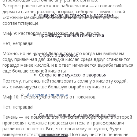
Распространенные кожные заболевания — атопический
дерматит, акне, розацеа, псориаз, себорея — имеют свой
Физическая активность и здоровье
«кожный» механизм возникновения и лечиться должны
соответствующе.
Миф 9: Раствором соды можно лечить изжогу.
Производственная гимнастика
Нет, неправда!
Можно, но не нужно! Дело в том, что когда мы выпиваем
Стресс и здоровье
соду, привычная для желудка кислая среда вдруг становится
гораздо менее кислой, и в ответ начинается вырабатываться
еще больше соляной кислоты.
Сохранение мужского здоровья
Поэтому, пытаясь нейтрализовать соляную кислоту содой,
мы стимулируем еще большую выработку кислоты.
Академия здоровья
Миф 10: Печень нужно чистить от токсинов.
Нет, неправда!
Основы здоровья и предупреждения
Печень — не помойка, а химическая лаборатория, в которой
происходят сложные процессы синтеза и трансформации
различных веществ. Все, что организму не нужно, будет
выведено естественным путем. Поэтому чистить печень не
лишнего веса