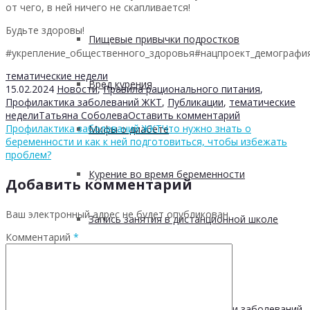
от чего, в ней ничего не скапливается!
Будьте здоровы!
Пищевые привычки подростков
#укрепление_общественного_здоровья#нацпроект_демографи
тематические недели
Вред курения
15.02.2024
Новости
,
Правила рационального питания
,
Профилактика заболеваний ЖКТ
,
Публикации
,
тематические
недели
Татьяна Соболева
Оставить комментарий
Профилактика заболеваний ЖКТ
Что нужно знать о
Мифы о диабете
беременности и как к ней подготовиться, чтобы избежать
проблем?
Курение во время беременности
Добавить комментарий
Ваш электронный адрес не будет опубликован.
Запись занятия в дистанционной школе
Комментарий
*
Взаимодействие с СОНКО
РОО «Общество профилактики заболеваний