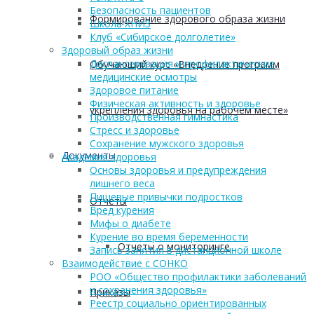
Безопасность пациентов
Формирование здорового образа жизни
Школа ХНИЗ
Клуб «Сибирское долголетие»
Здоровый образ жизни
Диспансеризация и профилактические
Обучающий курс «Внедрение программ
медицинские осмотры
Здоровое питание
Физическая активность и здоровье
укрепления здоровья на рабочем месте»
Производственная гимнастика
Стресс и здоровье
Сохранение мужского здоровья
Документы
Академия здоровья
Основы здоровья и предупреждения
лишнего веса
Пищевые привычки подростков
Отчеты
Вред курения
Мифы о диабете
Курение во время беременности
Отчеты о мониторинге
Запись занятия в дистанционной школе
Взаимодействие с СОНКО
РОО «Общество профилактики заболеваний
и сохранения здоровья»
Приказы
Реестр социально ориентированных