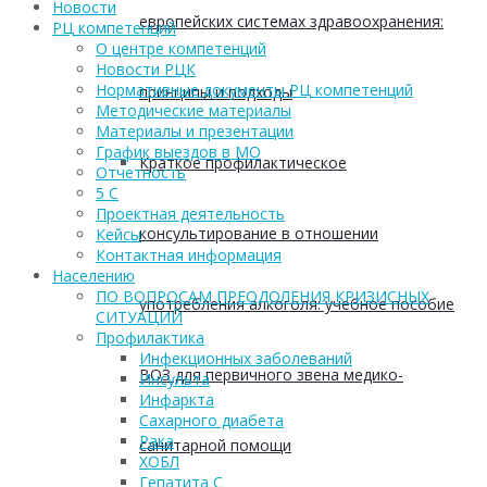
Новости
европейских системах здравоохранения:
РЦ компетенций
О центре компетенций
Новости РЦК
Нормативные документы РЦ компетенций
принципы и подходы
Методические материалы
Материалы и презентации
График выездов в МО
Краткое профилактическое
Отчетность
5 С
Проектная деятельность
консультирование в отношении
Кейсы
Контактная информация
Населению
ПО ВОПРОСАМ ПРЕОДОЛЕНИЯ КРИЗИСНЫХ
употребления алкоголя: учебное пособие
СИТУАЦИЙ
Профилактика
Инфекционных заболеваний
ВОЗ для первичного звена медико-
Инсульта
Инфаркта
Сахарного диабета
Рака
санитарной помощи
ХОБЛ
Гепатита С