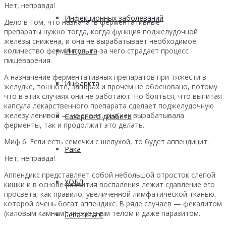
Нет, неправда!
Инфекционных заболеваний
Дело в том, что назначать ферментативные
препараты нужно тогда, когда функция поджелудочной
железы снижена, и она не вырабатывает необходимое
количество ферментов, из-за чего страдает процесс
Инсульта
пищеварения.
А назначение ферментативных препаратов при тяжести в
Инфаркта
желудке, тошноте, запорах и прочем не обосновано, потому
что в этих случаях они не работают. Но бояться, что выпитая
капсула лекарственного препарата сделает поджелудочную
железу ленивой — не стоит, она как вырабатывала
Сахарного диабета
ферменты, так и продолжит это делать.
Миф 6: Если есть семечки с шелухой, то будет аппендицит.
Рака
Нет, неправда!
Аппендикс представляет собой небольшой отросток слепой
ХОБЛ
кишки и в основе развития воспаления лежит сдавление его
просвета, как правило, ​увеличенной лимфатической тканью,
которой очень богат аппендикс. В ряде случаев — фекалитом
(каловым камнем), инородным телом и даже паразитом.
Гепатита С