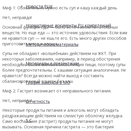
Новости РЦК
Миф 1: Обязательно нужно есть суп и кашу каждый день.
Нет, неправда!
Нормативные документы РЦ компетенций
Основная функция еды — быть источником питательных
веществ. Но еще еда — это источник удовольствия. Если вам
не нравится суп — не ешьте его. Есть много других способов
приготовить мясо и овощи.
Методические материалы
Супы не обладают «волшебным» действием на ЖКТ. При
некоторых заболеваниях, например, в период обострения
Материалы и презентации
необходима более мягкая консистенция пищи, поэтому супы
более предпочтительны. С кашами ситуация аналогичная. Не
нравится? Всегда можно найти выход и составить
сбалансированный рацион без каш.
График выездов в МО
Миф 2: Гастрит возникает от неправильного питания.
Нет, неправда!
Отчетность
Некоторые продукты питания и алкоголь могут обладать
раздражающим действием на слизистую оболочку желудка.
5 С
Само воспаление (гастрит) продукты питания не могут
вызывать. Основная причина гастрита — это бактерия