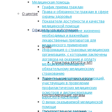
Медицинская помощь
График приема граждан
Права и обязанности граждан в сфере
О центре
охраны здоровья
Показатели доступности и качества
медицинской помощи
Официальная информация
Информация о перечне жизненно
необходимых и важнейших
лекарственных препаратов для
медицинского применения
О нас
Информация о страховых медицинских
организациях, с которыми заключены
договора на оказание и оплату
Структура ККЦОЗ и МП
медицинской помощи по
обязательному медицинскому
страхованию
Перечень медицинских организаций,
Вышестоящие организации и
участвующих в проведении
профилактических медицинских
осмотров и диспансеризации
контролирующие органы
взрослого населения
О видах оказываемой медицинской
помощи
Государственное задание
Информация о возможности