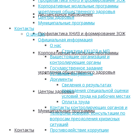
Профилактика ХНИЗ и формирование ЗОЖ
Корпоративные модельные программы
укрепления общественного здоровья
Диспансерное наблюдение
Центры здоровья
Муниципальные программы
Контакты
Профилактика ХНИЗ и формирование ЗОЖ
О центре
Официальная информация
О нас
Структура ККЦОЗ и МП
Корпоративные модельные программы
Вышестоящие организации и
контролирующие органы
Государственное задание
укрепления общественного здоровья
Уставные документы
Документы
Сведения о результатах
проведения специальной оценки
Центры здоровья
условий труда на рабочих местах
Оплата труда
Контакты контролирующих органов и
Муниципальные программы
телефоны доверия, консультации по
вопросам преодоления кризисных
ситуаций
Контакты
Противодействие коррупции