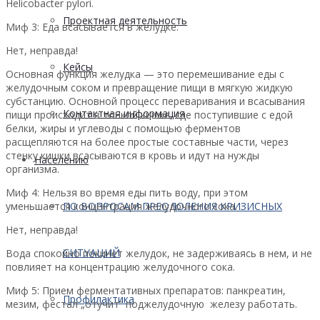
Helicobacter pylori.
Проектная деятельность
Миф 3: Еда всасывается в желудке.
Нет, неправда!
Кейсы
Основная функция желудка — это перемешивание еды с
желудочным соком и превращение пищи в мягкую жидкую
субстанцию. Основной процесс переваривания и всасывания
Контактная информация
пищи происходит в тонкой кишке, где поступившие с едой
белки, жиры и углеводы с помощью ферментов
расщепляются на более простые составные части, через
стенку кишки всасываются в кровь и идут на нужды
Населению
организма.
Миф 4: Нельзя во время еды пить воду, при этом
уменьшается концентрация желудочного сока.
ПО ВОПРОСАМ ПРЕОДОЛЕНИЯ КРИЗИСНЫХ
Нет, неправда!
СИТУАЦИЙ
Вода спокойно покинет желудок, не задерживаясь в нем, и не
повлияет на концентрацию желудочного сока.
Миф 5: Прием ферментативных препаратов: панкреатин,
Профилактика
мезим, фестал „отучит“ поджелудочную железу работать.