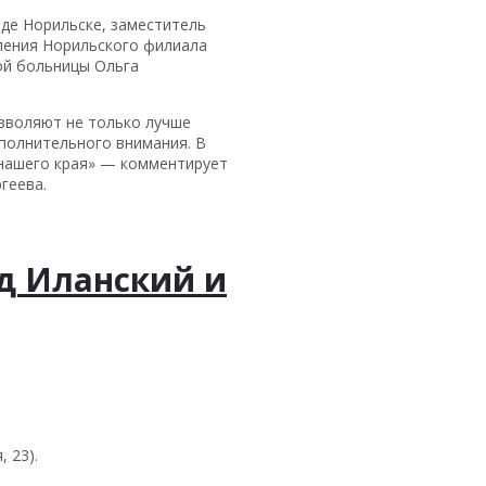
оде Норильске, заместитель
ления Норильского филиала
ой больницы Ольга
озволяют не только лучше
полнительного внимания. В
 нашего края» — комментирует
геева.
д Иланский и
 23).