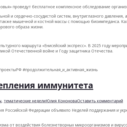
овья» проведут бесплатное комплексное обследование организ
ьной и сердечно-сосудистой систем, внутриглазного давления, а
а также мышечной и костной массы с помощью биоимпеданса. Ка
рового образа жизни.
ьтурного маршрута «Енисейский экспресс». В 2025 году меропр
икой Отечественной войне и Году защитника Отечества.
цпроектыРФ #продолжительная_и_активная_жизнь
епления иммунитета
ы
,
тематические недели
Юлия Кононова
Оставить комментарий
ия Российской Федерации объявило Неделей поддержания и укре
зма от воздействия болезнетворных микроорганизмов и вирусо