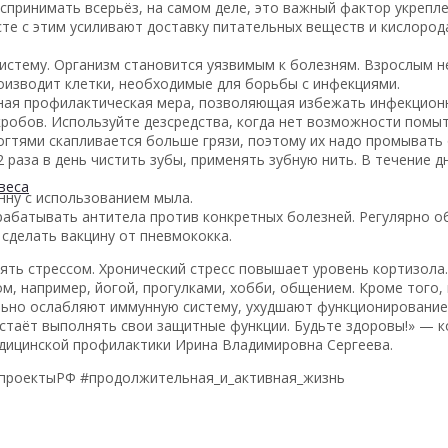
оспринимать всерьёз, на самом деле, это важный фактор укреп
е с этим усиливают доставку питательных веществ и кислорода
истему. Организм становится уязвимым к болезням. Взрослым н
роизводит клетки, необходимые для борьбы с инфекциями.
жная профилактическая мера, позволяющая избежать инфекцион
робов. Используйте дезсредства, когда нет возможности помыт
ногтями скапливается больше грязи, поэтому их надо промывать
раза в день чистить зубы, применять зубную нить. В течение д
веса
нну с использованием мыла.
абатывать антитела против конкретных болезней. Регулярно о
 сделать вакцину от пневмококка.
ять стрессом. Хронический стресс повышает уровень кортизола
м, например, йогой, прогулками, хобби, общением. Кроме того,
льно ослабляют иммунную систему, ухудшают функционирование м
естаёт выполнять свои защитные функции. Будьте здоровы!
» — к
дицинской профилактики Ирина Владимировна Сергеева.
цпроектыРФ #продолжительная_и_активная_жизнь