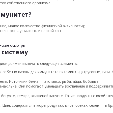
еток собственного организма.
ммунитет?
ние, малое количество физической активности);
ельность, усталость и плохой сон;
нские осмотры
 систему
ацион должен включать следующие элементы:
собенно важны для иммунитета витамин С (цитрусовые, киви, б
емы. Источники белка — это мясо, рыба, яйца, бобовые.
менах льна. Они помогают уменьшить воспаление и поддерживат
 йогурте, кефире, квашеной капусте. Такие продукты способств
 Цинк содержится в морепродуктах, мясе, орехах, селен — в бр