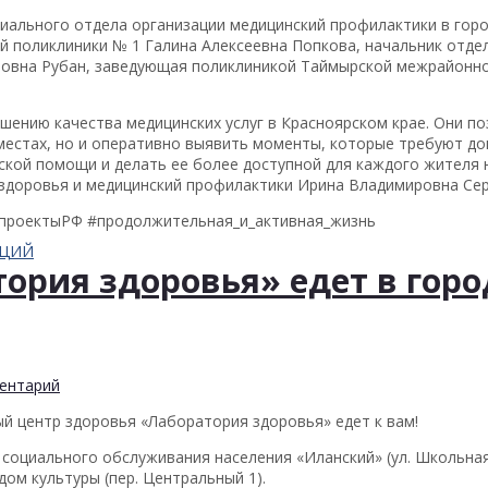
риального отдела организации медицинский профилактики в гор
й поликлиники № 1 Галина Алексеевна Попкова, начальник отде
ровна Рубан, заведующая поликлиникой Таймырской межрайонн
шению качества медицинских услуг в Красноярском крае. Они п
местах, но и оперативно выявить моменты, которые требуют до
ской помощи и делать ее более доступной для каждого жителя
здоровья и медицинский профилактики Ирина Владимировна Сер
цпроектыРФ #продолжительная_и_активная_жизнь
АЦИЙ
ория здоровья» едет в горо
ентарий
й центр здоровья «Лаборатория здоровья» едет к вам!
р социального обслуживания населения «Иланский» (ул. Школьная,
 дом культуры (пер. Центральный 1).