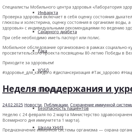
Специалисты Мобильного центра здоровья «Лаборатория здор
Инфаркта
Проверка здоровья включает в себя оценку состояния дыхател
глюкозы и холестерина, оценку состояния в организме воды, 
здоровья» с индивидуальными рекомендациями по ведению здо
Сахарного диабета
При себе необходимо иметь паспорт или полис.
Мобильное обследование организовано в рамках социально-кул
Рака
просветительского проекта посвящены 80-летию Победы в Вел
Приходите за здоровьем!
ХОБЛ
#здоровье_для_каждого #диспансеризация #Так_здорово #На
Неделя поддержания и укр
Гепатита С
24.02.2025
Новости
,
Публикации
,
Сохранение иммунной систем
Безопасность пациентов
Неделю с 24 февраля по 2 марта Министерство здравоохранен
Всемирного дня иммунитета 1 марта).
Школа ХНИЗ
Предназначение иммунной системы организма — охрана органи