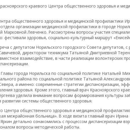
 Красноярского краевого Центра общественного здоровья и мед
Центра общественного здоровья и медицинской профилактики И
отдела организации медицинской профилактики в городе Норил
й Марковной Левченко. Рассмотрены вопросы участия специали
: фестивали здоровья, социально-культурный маршрут «Енисейс
реча с депутатом Норильского городского Совета депутатов, с
Савичевой, директором техникума Татьяной Дмитриевной Терен
местное взаимодействие, в части реализации волонтерских про
спансеризации.
м Главы города Норильска по социальной политике Натальей Ми
ального района по социальной политике Татьяной Александров
евера, а именно: современные стратегии диспансеризации, эф
ления здоровья. Кроме этого, главный врач Красноярского кр
ергеева уделила внимание вопросам формирования культуры за
в развитии системы общественного здоровья.
го Центра общественного здоровья и медицинской профилактик
ая межрайонная больница». В ходе визита главный врач Ирина
Яркин детально ознакомились с процессом диспансеризации взр
соналом вопросы методической работы.