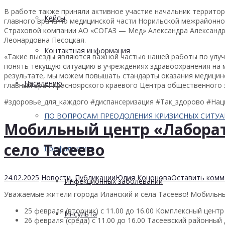
В работе также приняли активное участие начальник террито
Кейсы
главного врача по медицинской части Норильской межрайонно
Страховой компании АО «СОГАЗ — Мед» Александра Александ
Леонардовна Песоцкая.
Контактная информация
«Такие выезды являются важной частью нашей работы по улуч
понять текущую ситуацию в учреждениях здравоохранения на 
результате, мы можем повышать стандарты оказания медицин
Населению
главный врач Красноярского краевого Центра общественного 
#здоровье_для_каждого #диспансеризация #Так_здорово #На
ПО ВОПРОСАМ ПРЕОДОЛЕНИЯ КРИЗИСНЫХ СИТУ
Мобильный центр «Лаборат
село Тасеево
Профилактика
24.02.2025
Новости
,
Публикации
Юлия Кононова
Оставить комм
Инфекционных заболеваний
Уважаемые жители города Иланский и села Тасеево! Мобильны
25 февраля (вторник) с 11.00 до 16.00 Комплексный цент
Инсульта
26 февраля (среда) с 11.00 до 16.00 Тасеевский районный