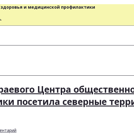
о здоровья и медицинской профилактики
人
раевого Центра общественн
ки посетила северные терр
ентарий