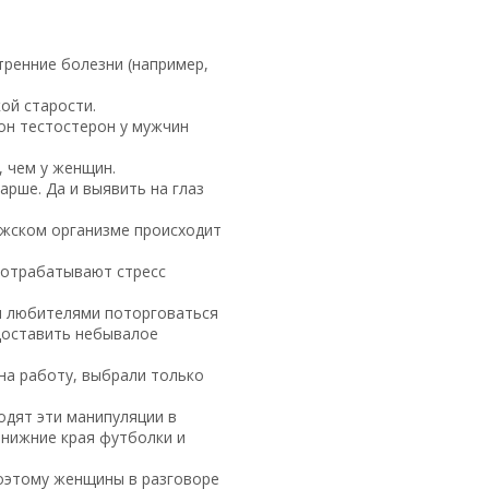
тренние болезни (например,
ой старости.
мон тестостерон у мужчин
 чем у женщин.
рше. Да и выявить на глаз
ужском организме происходит
 отрабатывают стресс
ми любителями поторговаться
доставить небывалое
 на работу, выбрали только
одят эти манипуляции в
 нижние края футболки и
Поэтому женщины в разговоре