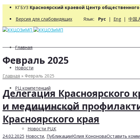
КГБУЗ
Красноярский краевой Центр общественног
Версия для слабовидящих
Язык:
Рус
|
Eng
|
中国
Главная
Февраль 2025
Новости
Главная
»
Февраль 2025
РЦ компетенций
Делегация Красноярского к
и медицинской профилакти
О центре компетенций
Красноярского края
Новости РЦК
24.02.2025
Новости
,
Публикации
Юлия Кононова
Оставить комм