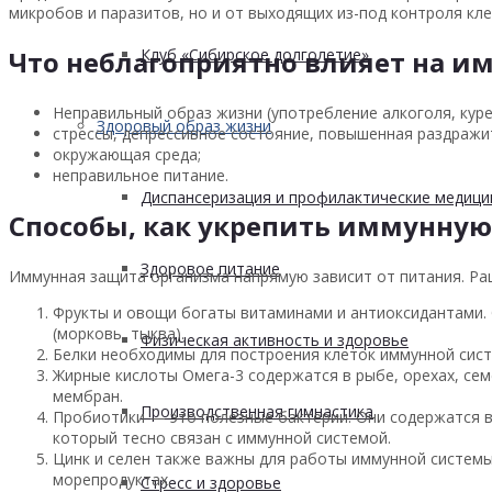
микробов и паразитов, но и от выходящих из-под контроля кл
Клуб «Сибирское долголетие»
Что неблагоприятно влияет на и
Неправильный образ жизни (употребление алкоголя, куре
Здоровый образ жизни
стрессы, депрессивное состояние, повышенная раздражит
окружающая среда;
неправильное питание.
Диспансеризация и профилактические медици
Способы, как укрепить иммунную
Здоровое питание
Иммунная защита организма напрямую зависит от питания. Р
Фрукты и овощи богаты витаминами и антиоксидантами. О
(морковь, тыква).
Физическая активность и здоровье
Белки необходимы для построения клеток иммунной сист
Жирные кислоты Омега-3 содержатся в рыбе, орехах, се
мембран.
Производственная гимнастика
Пробиотики — это полезные бактерии. Они содержатся в
который тесно связан с иммунной системой.
Цинк и селен также важны для работы иммунной системы.
морепродуктах.
Стресс и здоровье