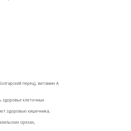
олгарский перец), витамин А
ь здоровье клеточных
уют здоровью кишечника,
азильских орехах,