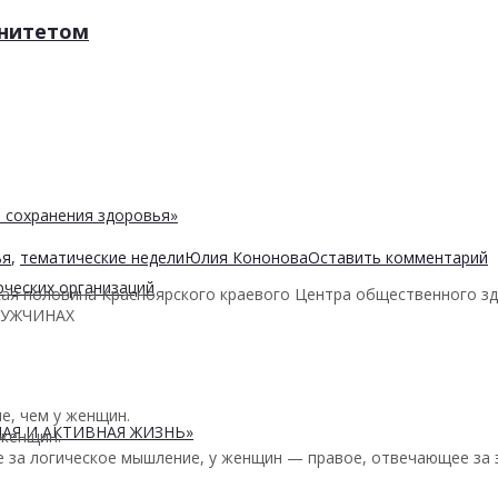
унитетом
 сохранения здоровья»
ья
,
тематические недели
Юлия Кононова
Оставить комментарий
ческих организаций
кая половина Красноярского краевого Центра общественного з
 МУЖЧИНАХ
е, чем у женщин.
АЯ И АКТИВНАЯ ЖИЗНЬ»
 женщин.
 за логическое мышление, у женщин — правое, отвечающее за 