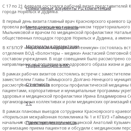
С 17 по 21 февраля состоялся рабочий визит представителей
Нормативные документы РЦ компетенций
города Норильск и Дудинка.
В первый день визита главный врач Красноярского краевого 
провела рабочее совещание с начальником территориального 
Методические материалы
Мыльниковой и врачом по медицинской профилактике Наталье
общественных площадок городов Норильск и Дудинка, а именно
Материалы и презентации
В КГБПОУ «Норильский медицинской техникум» состоялась вст
отделения ВОД «Волонтеры – медики» Анастасией Олеговной 
составом учреждения. В ходе совещания было рассмотрено сов
направленных на популяризацию здорового образа жизни и ди
График выездов в МО
В рамках рабочих визитов состоялись встречи с заместителе
заместителем Главы Таймырского Долгано-Ненецкого муницип
Отчетность
рассмотрены ключевые вопросы профилактической медицины С
пациентами, корпоративные и муниципальные программы укреп
здоровья и медицинской профилактики Ирина Владимировна С
организованных коллективах и роли медицинских организаций 
5 С
В рамках плановых выездов сотрудники Красноярского краево
«Норильская межрайонная поликлиника № 1 и КГБУЗ «Таймырск
начальник отдела организации медицинской Анатолий Кузьмич 
Проектная деятельность
организацию приема пациентов и обсудили с медицинским пер