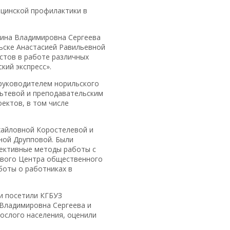
ицинской профилактики в
рина Владимировна Сергеева
ьске Анастасией Равильевной
стов в работе различных
кий экспресс».
 руководителем норильского
ьтевой и преподавательским
ектов, в том числе
хайловной Коростелевой и
ной Друпповой. Были
фективные методы работы с
аевого Центра общественного
боты о работниках в
и посетили КГБУЗ
 Владимировна Сергеева и
ослого населения, оценили