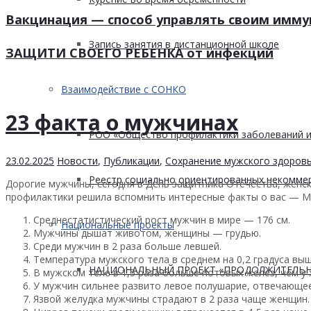
Вакцинация — способ управлять своим имм
Запись занятия в дистанционной школе
ЗАЩИТИ СВОЕГО РЕБЕНКА от инфекций
Взаимодействие с СОНКО
23 факта о мужчинах
РОО «Общество профилактики заболеваний и
23.02.2025
Новости
,
Публикации
,
Сохранение мужского здоров
Реестр социально ориентированных некоммер
Дорогие мужчины, сегодня в День защитника Отечества, женс
профилактики решила вспомнить интересные факты о вас —
Среднестатистический рост мужчин в мире — 176 см.
Национальные проекты
Мужчины дышат животом, женщины — грудью.
Среди мужчин в 2 раза больше левшей.
Температура мужского тела в среднем на 0,2 градуса выш
НАЦИОНАЛЬНЫЙ ПРОЕКТ «ПРОДОЛЖИТЕЛЬН
В мужском теле в 1,5 раза больше потовых желез, чем у
У мужчин сильнее развито левое полушарие, отвечающее
Язвой желудка мужчины страдают в 2 раза чаще женщин.