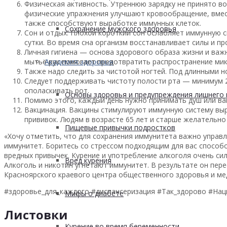
Физическая активность. Утреннюю зарядку не принято в
физические упражнения улучшают кровообращение, вмест
также способствуют выработке иммунных клеток.
Сохранение мужского здоровья
Сон и отдых. Плохой короткий сон ослабляет иммунную с
сутки. Во время сна организм восстанавливает силы и п
Личная гигиена — основа здорового образа жизни и ва
Академия здоровья
мытьё рук помогает предотвратить распространение мик
Также надо следить за чистотой ногтей. Под длинными 
Следует поддерживать чистоту полости рта — минимум 2 
ополаскивать рот.
Основы здоровья и предупреждения лишнего 
Помимо этого, каждый день нужно принимать душ или ва
Вакцинация. Вакцины стимулируют иммунную систему выр
прививок. Людям в возрасте 65 лет и старше желательно
Пищевые привычки подростков
«
Хочу отметить, что для сохранения иммунитета важно управл
иммунитет. Боритесь со стрессом подходящим для вас способо
вредных привычек. Курение и употребление алкоголя очень си
Вред курения
Алкоголь и никотин угнетают иммунитет. В результате он пер
Красноярского краевого центра общественного здоровья и ме
#здоровье_для_каждого #диспансеризация #Так_здорово #На
Мифы о диабете
Листовки
Курение во время беременности