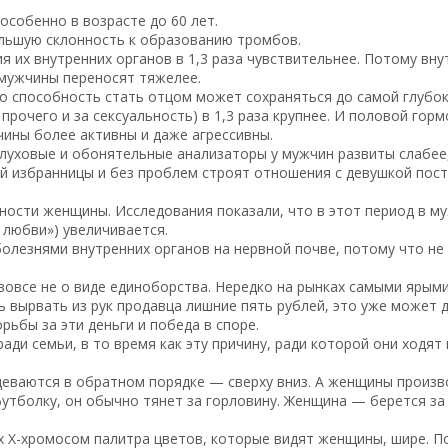
особенно в возрасте до 60 лет.
ольшую склонность к образованию тромбов.
я их внутренних органов в 1,3 раза чувствительнее. Потому вну
 мужчины переносят тяжелее.
ато способность стать отцом может сохраняться до самой глубок
прочего и за сексуальность) в 1,3 раза крупнее. И половой гор
ины более активны и даже агрессивны.
луховые и обонятельные анализаторы у мужчин развиты слабее,
й избранницы и без проблем строят отношения с девушкой поста
ости женщины. Исследования показали, что в этот период в м
 любви») увеличивается.
лезнями внутренних органов на нервной почве, потому что не
вовсе не о виде единоборства. Нередко на рынках самыми яры
 вырвать из рук продавца лишние пять рублей, это уже может 
рьбы за эти деньги и победа в споре.
ди семьи, в то время как эту причину, ради которой они ходят
деваются в обратном порядке — сверху вниз. А женщины произв
утболку, он обычно тянет за горловину. Женщина — берется за
х Х-хромосом палитра цветов, которые видят женщины, шире. 