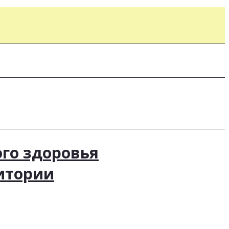
ого здоровья
итории