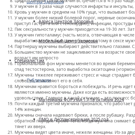
Цирроз печени среди мужчин встречается в 4-5 раз чаще.
Центры Здоровья
У мужчин в 3 раза чаще случаются инфаркты и инсульты, 
Кровь у мужчин в среднем на 10% гуще, что вызывает б
У мужчин более низкий болевой порог, нервные окончани
Адреса Центров Здоровья
приступ гастрита или стенокардию), инфекции, простуды
Пик сексуальности у мужчин приходится на 19-30 лет. З
У мужчин гипоталамус (часть мозга, отвечающая в числе 
вырабатывается в большем объеме. потому в сексе мужч
Мобильный Центр здоровья
Партнершу мужчины выбирают действительно глазами. С
Большинство мужчин не зацикливаются на возрасте свое
возраст им непросто
Cпециалистам
Гормональный фон мужчины меняется во время беременн
спад тестостерона, зато выработка окситоцина («гормон
Мужчины тяжелее переживают стресс и чаще страдают бо
Публикации
словесно, а загоняют его в себя.
Мужчинам нравится бороться и побеждать. И речь идет 
являются именно мужчины. Даже когда есть возможность
удовольствие. Главное в такой ситуации – это процесс бо
Материалы ФОРУМА 17-18 октября 2024
Почти каждый третий мужчина признался, что работает ра
14% женщин.
Мужчины сначала надевают брюки, а после рубашку. Раз
ПМО и Диспансеризация 2025 год
обратном порядке. Кроме того, когда мужчина снимает ф
тянет их вверх.
Мужчины видят цвета иначе, нежели женщины. Из-за дву