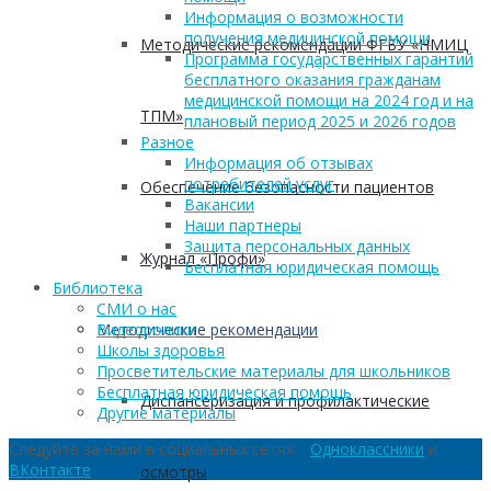
Информация о возможности
получения медицинской помощи
Методические рекомендации ФГБУ «НМИЦ
Программа государственных гарантий
бесплатного оказания гражданам
медицинской помощи на 2024 год и на
ТПМ»
плановый период 2025 и 2026 годов
Разное
Информация об отзывах
потребителей услуг
Обеспечение безопасности пациентов
Вакансии
Наши партнеры
Защита персональных данных
Журнал «Профи»
Бесплатная юридическая помощь
Библиотека
СМИ о нас
Методические рекомендации
Видеоролики
Школы здоровья
Просветительские материалы для школьников
Бесплатная юридическая помощь
Диспансеризация и профилактические
Другие материалы
Следуйте за нами в социальных сетях:
Одноклассники
и
ВКонтакте
осмотры