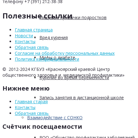
телефону +7 (391) 212-38-38
Полезные ссылки
Пищевые привычки подростков
Главная страница
Новости
Вред курения
Контакты
Обратная связь
Согласие на обработку персоональных данных
Мифы о диабете
Политика конфидициальности
© 2012-2024 КГБУЗ «Красноярский краевой Центр
общественного здоровья и медицинской профилактики»
Курение во время беременности
Нижнее меню
Запись занятия в дистанционной школе
Главная старая
Контакты
Обратная связь
Взаимодействие с СОНКО
Счётчик посещаемости
РОО «Общество профилактики заболеваний