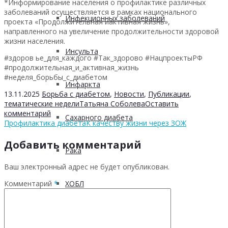
*Информирование населения о профилактике различных
заболеваний осуществляется в рамках национального
Инфекционных заболеваний
проекта «Продолжительная иактивная жизнь»,
направленного на увеличение продолжительности здоровой
жизни населения.
Инсульта
#здоров ье_для_каждого #Так_здорово #НацпроектыРФ
#продолжительная_и_активная_жизнь
#неделя_борьбы_с_диабетом
Инфаркта
13.11.2025
Борьба с диабетом
,
Новости
,
Публикации
,
тематические недели
Татьяна Соболева
Оставить
комментарий
Сахарного диабета
Профилактика диабета
К качеству жизни через ЗОЖ
Добавить комментарий
Рака
Ваш электронный адрес не будет опубликован.
Комментарий
*
ХОБЛ
Гепатита С