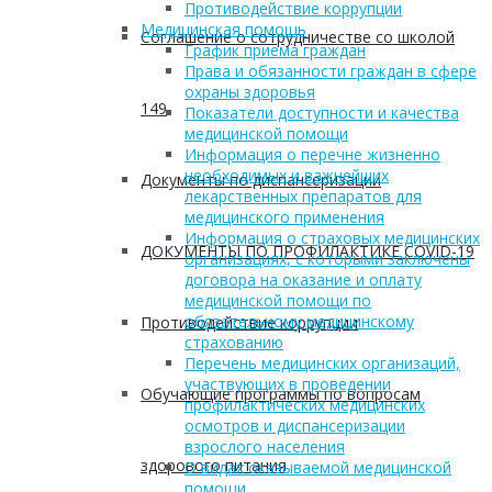
Противодействие коррупции
Медицинская помощь
Соглашение о сотрудничестве со школой
График приема граждан
Права и обязанности граждан в сфере
охраны здоровья
149
Показатели доступности и качества
медицинской помощи
Информация о перечне жизненно
необходимых и важнейших
Документы по диспансеризации
лекарственных препаратов для
медицинского применения
Информация о страховых медицинских
ДОКУМЕНТЫ ПО ПРОФИЛАКТИКЕ COVID-19
организациях, с которыми заключены
договора на оказание и оплату
медицинской помощи по
обязательному медицинскому
Противодействие коррупции
страхованию
Перечень медицинских организаций,
участвующих в проведении
Обучающие программы по вопросам
профилактических медицинских
осмотров и диспансеризации
взрослого населения
здорового питания
О видах оказываемой медицинской
помощи