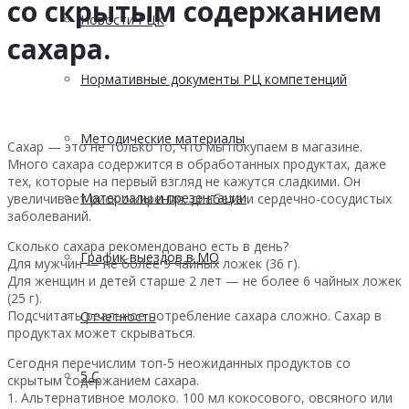
со скрытым содержанием
Новости РЦК
сахара.
Нормативные документы РЦ компетенций
Методические материалы
С
ахар — это не только то, что мы покупаем в магазине.
Много сахара содержится в обработанных продуктах, даже
тех, которые на первый взгляд не кажутся сладкими. Он
Материалы и презентации
увеличивает риск ожирения, диабета и сердечно-сосудистых
заболеваний.
Сколько сахара рекомендовано есть в день
?
График выездов в МО
Для мужчин — не более 9 чайных ложек (36 г).
Для женщин и детей старше 2 лет — не более 6 чайных ложек
(25 г).
Подсчитать реальное потребление сахара сложно. Сахар в
Отчетность
продуктах может скрываться.
Сегодня перечислим топ-5 неожиданных продуктов со
5 С
скрытым содержанием сахара.
1. Альтернативное молоко. 100 мл кокосового, овсяного или