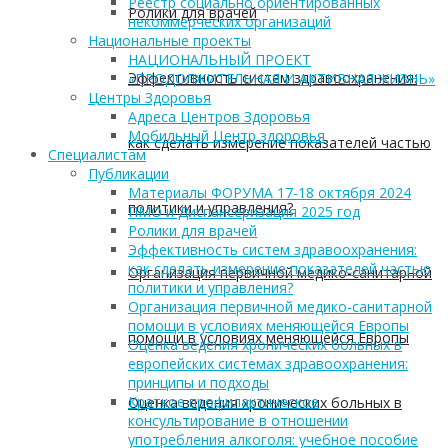
Реестр социально ориентированных
Ролики для врачей
некоммерческих организаций
Национальные проекты
НАЦИОНАЛЬНЫЙ ПРОЕКТ
Эффективность систем здравоохранения:
«ПРОДОЛЖИТЕЛЬНАЯ И АКТИВНАЯ ЖИЗНЬ»
Центры Здоровья
Адреса Центров Здоровья
Мобильный Центр здоровья
как сделать измерение показателей частью
Cпециалистам
Публикации
Материалы ФОРУМА 17-18 октября 2024
политики и управления?
ПМО и Диспансеризация 2025 год
Ролики для врачей
Эффективность систем здравоохранения:
как сделать измерение показателей частью
Организация первичной медико-санитарной
политики и управления?
Организация первичной медико-санитарной
помощи в условиях меняющейся Европы
помощи в условиях меняющейся Европы
Оценка ведения хронических больных в
европейских системах здравоохранения:
принципы и подходы
Краткое профилактическое
Оценка ведения хронических больных в
консультирование в отношении
употребления алкоголя: учебное пособие