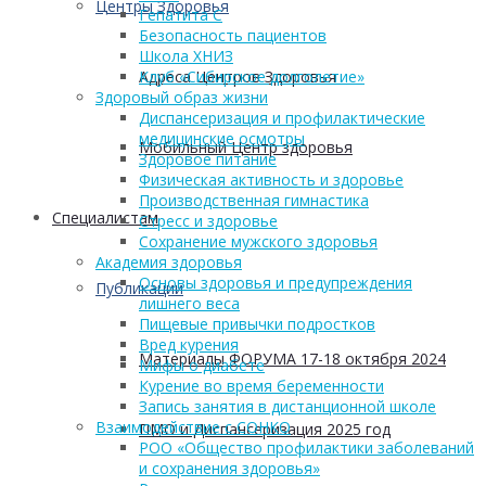
Центры Здоровья
Гепатита С
Безопасность пациентов
Школа ХНИЗ
Адреса Центров Здоровья
Клуб «Сибирское долголетие»
Здоровый образ жизни
Диспансеризация и профилактические
медицинские осмотры
Мобильный Центр здоровья
Здоровое питание
Физическая активность и здоровье
Производственная гимнастика
Cпециалистам
Стресс и здоровье
Сохранение мужского здоровья
Академия здоровья
Основы здоровья и предупреждения
Публикации
лишнего веса
Пищевые привычки подростков
Вред курения
Материалы ФОРУМА 17-18 октября 2024
Мифы о диабете
Курение во время беременности
Запись занятия в дистанционной школе
Взаимодействие с СОНКО
ПМО и Диспансеризация 2025 год
РОО «Общество профилактики заболеваний
и сохранения здоровья»