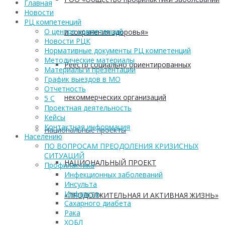
Главная
Новости
РЦ компетенций
О центре компетенций
и сохранения здоровья»
Новости РЦК
Нормативные документы РЦ компетенций
Методические материалы
Реестр социально ориентированных
Материалы и презентации
График выездов в МО
Отчетность
некоммерческих организаций
5 С
Проектная деятельность
Кейсы
Контактная информация
Национальные проекты
Населению
ПО ВОПРОСАМ ПРЕОДОЛЕНИЯ КРИЗИСНЫХ
СИТУАЦИЙ
НАЦИОНАЛЬНЫЙ ПРОЕКТ
Профилактика
Инфекционных заболеваний
Инсульта
Инфаркта
«ПРОДОЛЖИТЕЛЬНАЯ И АКТИВНАЯ ЖИЗНЬ»
Сахарного диабета
Рака
ХОБЛ