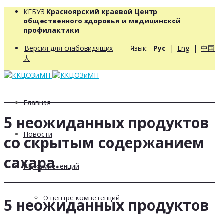
КГБУЗ
Красноярский краевой Центр
общественного здоровья и медицинской
профилактики
Версия для слабовидящих
Язык:
Рус
|
Eng
|
中国
人
Главная
5 неожиданных продуктов
Новости
со скрытым содержанием
сахара.
РЦ компетенций
О центре компетенций
5 неожиданных продуктов