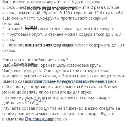
бананового молока содержит от 0,5 до 8 г сахара.
2. Сухофрукты. Например, курага содержит в 2 раза больше
Проектная деятельность
сахара, чем свежий абрикос. В 100 г кураги аж 19,6 г сахара! А
ещё очень часто сухофрукты пропитывают сахарным
сиропом.
Кейсы
3. Кетчуп.Чайная ложка этого соуса содержит 4 г сахара.
4. Фруктовый йогурт. В стакане может содержаться до 8 ч. л.
сахара.
5. Глазированные сырки. Один сырок может содержать до 30 г
Контактная информация
сахара.
Как снизить потребление сахара
?
Населению
Выбирайте овощи, орехи и цельнозерновые крупы.
Чаще ешьте фрукты. Они содержат клетчатку, которая
замедляет усвоение сахара, и богаты полезными веществами.
Вместо сладких газированных напитков, соков и нектаров
ПО ВОПРОСАМ ПРЕОДОЛЕНИЯ КРИЗИСНЫХ
пейте чистую воду, морсы или компоты без сахара. В воду
можно добавлять лимон или ягоды для вкуса.
Готовьте дома. Так вы контролируете, сколько сахара
СИТУАЦИЙ
добавляется в еду.
Изучайте состав продуктов на этикетках. Важно следить за
своим рационом и уменьшать количество сахара. Будьте
Профилактика
внимательны к своему здоровью.