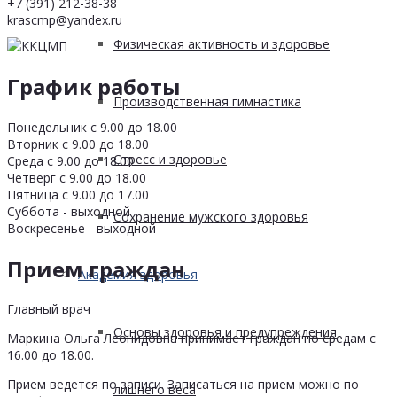
+7 (391) 212-38-38
krascmp@yandex.ru
Физическая активность и здоровье
График работы
Производственная гимнастика
Понедельник с 9.00 до 18.00
Вторник с 9.00 до 18.00
Стресс и здоровье
Среда с 9.00 до 18.00
Четверг с 9.00 до 18.00
Пятница с 9.00 до 17.00
Суббота - выходной
Сохранение мужского здоровья
Воскресенье - выходной
Прием граждан
Академия здоровья
Главный врач
Основы здоровья и предупреждения
Маркина Ольга Леонидовна принимает граждан по средам с
16.00 до 18.00.
Прием ведется по записи. Записаться на прием можно по
лишнего веса