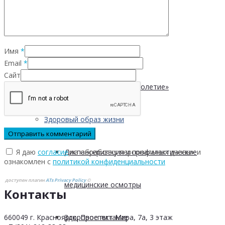
Безопасность пациентов
Имя
*
Школа ХНИЗ
Email
*
Сайт
Клуб «Сибирское долголетие»
Здоровый образ жизни
Я даю
согласие
на обработку персональных данных и
Диспансеризация и профилактические
ознакомлен с
политикой конфиденциальности
доступен плагин
ATs Privacy Policy
©
медицинские осмотры
Контакты
660049 г. Красноярск, Проспект Мира, 7а, 3 этаж
Здоровое питание