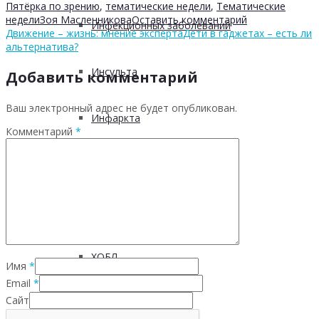
Пятёрка по зрению
,
тематические недели
,
Тематические
недели
Зоя Масленникова
Оставить комментарий
Инфекционных заболеваний
Движение – жизнь: мнение эксперта
Дети в гаджетах – есть ли
альтернатива?
Инсульта
Добавить комментарий
Ваш электронный адрес не будет опубликован.
Инфаркта
Комментарий
*
Сахарного диабета
Рака
ХОБЛ
Имя
*
Email
*
Сайт
Гепатита С