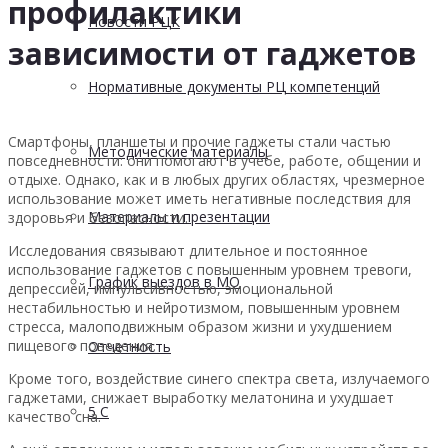
профилактики
Новости РЦК
зависимости от гаджетов
Нормативные документы РЦ компетенций
Смартфоны, планшеты и прочие гаджеты стали частью
Методические материалы
повседневности: они помогают в учебе, работе, общении и
отдыхе. Однако, как и в любых других областях, чрезмерное
использование может иметь негативные последствия для
Материалы и презентации
здоровья и безопасности.
Исследования связывают длительное и постоянное
использование гаджетов с повышенным уровнем тревоги,
График выездов в МО
депрессией, импульсивностью, эмоциональной
нестабильностью и нейротизмом, повышенным уровнем
стресса, малоподвижным образом жизни и ухудшением
пищевого поведения.
Отчетность
Кроме того, воздействие синего спектра света, излучаемого
гаджетами, снижает выработку мелатонина и ухудшает
5 С
качество сна.