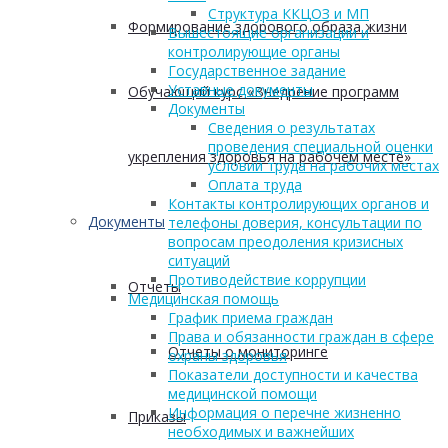
Структура ККЦОЗ и МП
Формирование здорового образа жизни
Вышестоящие организации и
контролирующие органы
Государственное задание
Уставные документы
Обучающий курс «Внедрение программ
Документы
Сведения о результатах
проведения специальной оценки
укрепления здоровья на рабочем месте»
условий труда на рабочих местах
Оплата труда
Контакты контролирующих органов и
Документы
телефоны доверия, консультации по
вопросам преодоления кризисных
ситуаций
Противодействие коррупции
Отчеты
Медицинская помощь
График приема граждан
Права и обязанности граждан в сфере
Отчеты о мониторинге
охраны здоровья
Показатели доступности и качества
медицинской помощи
Информация о перечне жизненно
Приказы
необходимых и важнейших