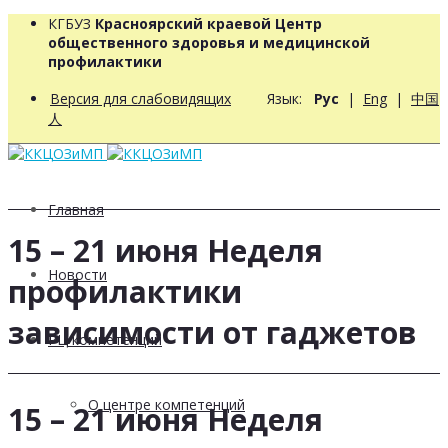
КГБУЗ
Красноярский краевой Центр
общественного здоровья и медицинской
профилактики
Версия для слабовидящих
Язык:
Рус
|
Eng
|
中国
人
Главная
15 – 21 июня Неделя
Новости
профилактики
зависимости от гаджетов
РЦ компетенций
О центре компетенций
15 – 21 июня Неделя