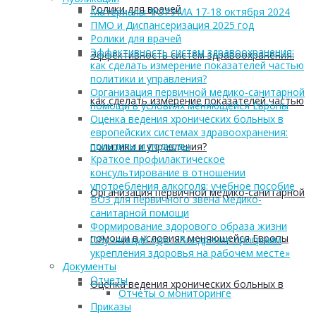
Ролики для врачей
Материалы ФОРУМА 17-18 октября 2024
ПМО и Диспансеризация 2025 год
Ролики для врачей
Эффективность систем здравоохранения:
Эффективность систем здравоохранения:
как сделать измерение показателей частью
политики и управления?
Организация первичной медико-санитарной
как сделать измерение показателей частью
помощи в условиях меняющейся Европы
Оценка ведения хронических больных в
европейских системах здравоохранения:
принципы и подходы
политики и управления?
Краткое профилактическое
консультирование в отношении
употребления алкоголя: учебное пособие
Организация первичной медико-санитарной
ВОЗ для первичного звена медико-
санитарной помощи
Формирование здорового образа жизни
помощи в условиях меняющейся Европы
Обучающий курс «Внедрение программ
укрепления здоровья на рабочем месте»
Документы
Отчеты
Оценка ведения хронических больных в
Отчеты о мониторинге
Приказы