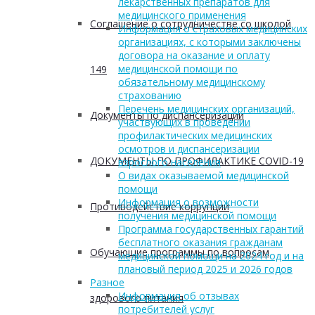
лекарственных препаратов для
медицинского применения
Соглашение о сотрудничестве со школой
Информация о страховых медицинских
организациях, с которыми заключены
договора на оказание и оплату
медицинской помощи по
149
обязательному медицинскому
страхованию
Перечень медицинских организаций,
Документы по диспансеризации
участвующих в проведении
профилактических медицинских
осмотров и диспансеризации
ДОКУМЕНТЫ ПО ПРОФИЛАКТИКЕ COVID-19
взрослого населения
О видах оказываемой медицинской
помощи
Информация о возможности
Противодействие коррупции
получения медицинской помощи
Программа государственных гарантий
бесплатного оказания гражданам
Обучающие программы по вопросам
медицинской помощи на 2024 год и на
плановый период 2025 и 2026 годов
Разное
Информация об отзывах
здорового питания
потребителей услуг