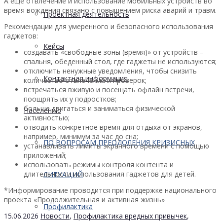
А ещё отвлечение и использование мобильных устройств во
время вождения связано с повышением риска аварий и травм.
Проектная деятельность
Рекомендации для умеренного и безопасного использования
гаджетов:
Кейсы
создавать «свободные зоны (время)» от устройств –
спальня, обеденный стол, где гаджеты не используются;
отключить ненужные уведомления, чтобы снизить
Контактная информация
количество отвлечений и проверок;
встречаться вживую и посещать офлайн встречи,
поощрять их у подростков;
больше двигаться и заниматься физической
Населению
активностью;
отводить конкретное время для отдыха от экранов,
например, минимум за час до сна;
ПО ВОПРОСАМ ПРЕОДОЛЕНИЯ КРИЗИСНЫХ
устанавливать лимиты экранного времени с помощью
приложений;
использовать режимы контроля контента и
длительности использования гаджетов для детей.
СИТУАЦИЙ
*Информирование проводится при поддержке национального
проекта «Продолжительная и активная жизнь»
Профилактика
15.06.2026
Новости
,
Профилактика вредных привычек
,