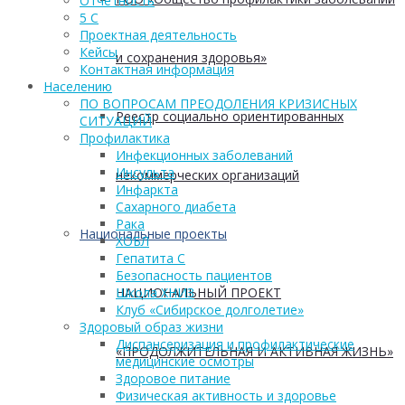
Отчетность
5 С
Проектная деятельность
Кейсы
и сохранения здоровья»
Контактная информация
Населению
ПО ВОПРОСАМ ПРЕОДОЛЕНИЯ КРИЗИСНЫХ
Реестр социально ориентированных
СИТУАЦИЙ
Профилактика
Инфекционных заболеваний
Инсульта
некоммерческих организаций
Инфаркта
Сахарного диабета
Рака
Национальные проекты
ХОБЛ
Гепатита С
Безопасность пациентов
НАЦИОНАЛЬНЫЙ ПРОЕКТ
Школа ХНИЗ
Клуб «Сибирское долголетие»
Здоровый образ жизни
Диспансеризация и профилактические
«ПРОДОЛЖИТЕЛЬНАЯ И АКТИВНАЯ ЖИЗНЬ»
медицинские осмотры
Здоровое питание
Физическая активность и здоровье