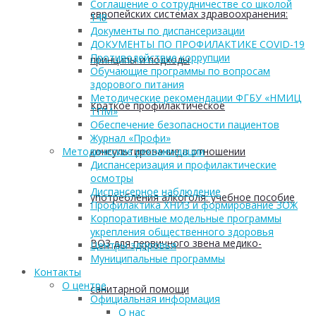
Соглашение о сотрудничестве со школой
европейских системах здравоохранения:
149
Документы по диспансеризации
ДОКУМЕНТЫ ПО ПРОФИЛАКТИКЕ COVID-19
Противодействие коррупции
принципы и подходы
Обучающие программы по вопросам
здорового питания
Методические рекомендации ФГБУ «НМИЦ
Краткое профилактическое
ТПМ»
Обеспечение безопасности пациентов
Журнал «Профи»
консультирование в отношении
Методические рекомендации
Диспансеризация и профилактические
осмотры
Диспансерное наблюдение
употребления алкоголя: учебное пособие
Профилактика ХНИЗ и формирование ЗОЖ
Корпоративные модельные программы
укрепления общественного здоровья
ВОЗ для первичного звена медико-
Центры здоровья
Муниципальные программы
Контакты
О центре
санитарной помощи
Официальная информация
О нас