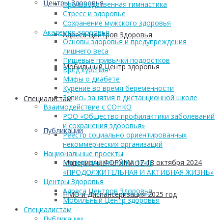
Центры Здоровья
Производственная гимнастика
Стресс и здоровье
Сохранение мужского здоровья
Академия здоровья
Адреса Центров Здоровья
Основы здоровья и предупреждения
лишнего веса
Пищевые привычки подростков
Мобильный Центр здоровья
Вред курения
Мифы о диабете
Курение во время беременности
Запись занятия в дистанционной школе
Cпециалистам
Взаимодействие с СОНКО
РОО «Общество профилактики заболеваний
и сохранения здоровья»
Публикации
Реестр социально ориентированных
некоммерческих организаций
Национальные проекты
Материалы ФОРУМА 17-18 октября 2024
НАЦИОНАЛЬНЫЙ ПРОЕКТ
«ПРОДОЛЖИТЕЛЬНАЯ И АКТИВНАЯ ЖИЗНЬ»
Центры Здоровья
Адреса Центров Здоровья
ПМО и Диспансеризация 2025 год
Мобильный Центр здоровья
Cпециалистам
Публикации