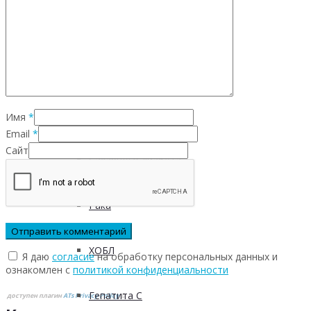
Инфекционных заболеваний
Инсульта
Инфаркта
Имя
*
Email
*
Сайт
Сахарного диабета
Рака
ХОБЛ
Я даю
согласие
на обработку персональных данных и
ознакомлен с
политикой конфиденциальности
Гепатита С
доступен плагин
ATs Privacy Policy
©