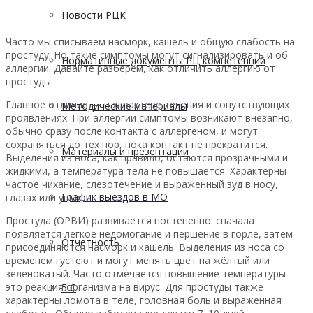
Новости РЦК
Часто мы списываем насморк, кашель и общую слабость на
простуду. Но такие симптомы могут сигнализировать и об
Нормативные документы РЦ компетенций
аллергии. Давайте разберём, как отличить аллергию от
простуды
Главное отличие — в характере течения и сопутствующих
Методические материалы
проявлениях. При аллергии симптомы возникают внезапно,
обычно сразу после контакта с аллергеном, и могут
сохраняться до тех пор, пока контакт не прекратится.
Материалы и презентации
Выделения из носа, как правило, остаются прозрачными и
жидкими, а температура тела не повышается. Характерны
частое чихание, слезотечение и выраженный зуд в носу,
График выездов в МО
глазах или ушах.
Простуда (ОРВИ) развивается постепенно: сначала
появляется лёгкое недомогание и першение в горле, затем
Отчетность
присоединяются насморк и кашель. Выделения из носа со
временем густеют и могут менять цвет на жёлтый или
зеленоватый. Часто отмечается повышение температуры —
это реакция организма на вирус. Для простуды также
5 С
характерны ломота в теле, головная боль и выраженная