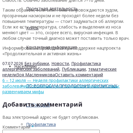
слабость. Обычно заболевание длится 7–10 дней.
Проектная деятельность
Таким образом, если симптомы сопровождаются зудом,
прозрачным насморком и не проходят более недели без
повышения температуры — стоит задуматься об аллергии.
Если же есть температура, слабость и выделения из носа
Кейсы
меняют цвет — это, скорее всего, вирусная инфекция. В
любом случае точный диагноз может поставить только врач.
Контактная информация
Информирование проводится при поддержке нацпроекта
«Продолжительная и активная жизнь»
07.07.2026
Без рубрики
,
Новости
,
Профилактика
Населению
аллергических заболеваний
,
Публикации
,
тематические
недели
Зоя Масленникова
Оставить комментарий
6 – 12 июля — Неделя профилактики аллергических
ПО ВОПРОСАМ ПРЕОДОЛЕНИЯ КРИЗИСНЫХ
заболеваний
Тополиный пух и гипоаллергенные питомцы:
развенчиваем мифы
Добавить комментарий
СИТУАЦИЙ
Ваш электронный адрес не будет опубликован.
Профилактика
Комментарий
*