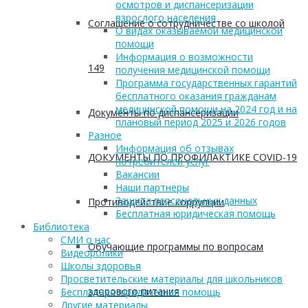
осмотров и диспансеризации
взрослого населения
Соглашение о сотрудничестве со школой
О видах оказываемой медицинской
помощи
Информация о возможности
149
получения медицинской помощи
Программа государственных гарантий
бесплатного оказания гражданам
медицинской помощи на 2024 год и на
Документы по диспансеризации
плановый период 2025 и 2026 годов
Разное
Информация об отзывах
ДОКУМЕНТЫ ПО ПРОФИЛАКТИКЕ COVID-19
потребителей услуг
Вакансии
Наши партнеры
Защита персональных данных
Противодействие коррупции
Бесплатная юридическая помощь
Библиотека
СМИ о нас
Обучающие программы по вопросам
Видеоролики
Школы здоровья
Просветительские материалы для школьников
здорового питания
Бесплатная юридическая помощь
Другие материалы