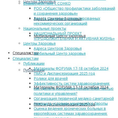
Центры Здоровья
Взаимодействие с СОНКО
РОО «Общество профилактики заболеваний
и сохранения здоровья»
Реестр социально ориентированных
Адреса Центров Здоровья
некоммерческих организаций
Национальные проекты
НАЦИОНАЛЬНЫЙ ПРОЕКТ
Мобильный Центр здоровья
«ПРОДОЛЖИТЕЛЬНАЯ И АКТИВНАЯ ЖИЗНЬ»
Центры Здоровья
Адреса Центров Здоровья
Cпециалистам
Мобильный Центр здоровья
Cпециалистам
Публикации
Материалы ФОРУМА 17-18 октября 2024
Публикации
ПМО и Диспансеризация 2025 год
Ролики для врачей
Эффективность систем здравоохранения:
Материалы ФОРУМА 17-18 октября 2024
как сделать измерение показателей частью
политики и управления?
Организация первичной медико-санитарной
помощи в условиях меняющейся Европы
ПМО и Диспансеризация 2025 год
Оценка ведения хронических больных в
европейских системах здравоохранения: