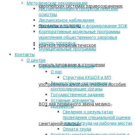
Методические рекомендации
европейских системах здравоохранения:
Диспансеризация и профилактические
осмотры
Диспансерное наблюдение
принципы и подходы
Профилактика ХНИЗ и формирование ЗОЖ
Корпоративные модельные программы
укрепления общественного здоровья
Центры здоровья
Краткое профилактическое
Муниципальные программы
Контакты
О центре
консультирование в отношении
Официальная информация
О нас
Структура ККЦОЗ и МП
Вышестоящие организации и
употребления алкоголя: учебное пособие
контролирующие органы
Государственное задание
Уставные документы
ВОЗ для первичного звена медико-
Документы
Сведения о результатах
проведения специальной оценки
условий труда на рабочих местах
санитарной помощи
Оплата труда
Контакты контролирующих органов и