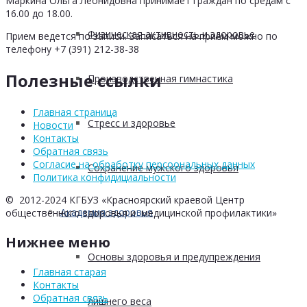
Маркина Ольга Леонидовна принимает граждан по средам с
16.00 до 18.00.
Физическая активность и здоровье
Прием ведется по записи. Записаться на прием можно по
телефону +7 (391) 212-38-38
Полезные ссылки
Производственная гимнастика
Главная страница
Стресс и здоровье
Новости
Контакты
Обратная связь
Согласие на обработку персоональных данных
Сохранение мужского здоровья
Политика конфидициальности
© 2012-2024 КГБУЗ «Красноярский краевой Центр
Академия здоровья
общественного здоровья и медицинской профилактики»
Нижнее меню
Основы здоровья и предупреждения
Главная старая
Контакты
Обратная связь
лишнего веса