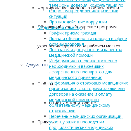
телефоны доверия, консультации по
Формирование здорового образа жизни
вопросам преодоления кризисных
ситуаций
Противодействие коррупции
Обучающий курс «Внедрение программ
Медицинская помощь
График приема граждан
Права и обязанности граждан в сфере
охраны здоровья
укрепления здоровья на рабочем месте»
Показатели доступности и качества
медицинской помощи
Информация о перечне жизненно
Документы
необходимых и важнейших
лекарственных препаратов для
медицинского применения
Информация о страховых медицинских
Отчеты
организациях, с которыми заключены
договора на оказание и оплату
медицинской помощи по
Отчеты о мониторинге
обязательному медицинскому
страхованию
Перечень медицинских организаций,
Приказы
участвующих в проведении
профилактических медицинских