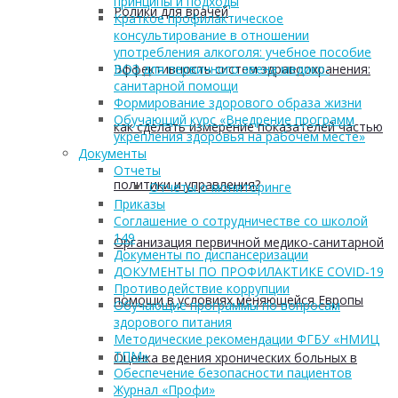
принципы и подходы
Ролики для врачей
Краткое профилактическое
консультирование в отношении
употребления алкоголя: учебное пособие
Эффективность систем здравоохранения:
ВОЗ для первичного звена медико-
санитарной помощи
Формирование здорового образа жизни
Обучающий курс «Внедрение программ
как сделать измерение показателей частью
укрепления здоровья на рабочем месте»
Документы
Отчеты
политики и управления?
Отчеты о мониторинге
Приказы
Соглашение о сотрудничестве со школой
149
Организация первичной медико-санитарной
Документы по диспансеризации
ДОКУМЕНТЫ ПО ПРОФИЛАКТИКЕ COVID-19
Противодействие коррупции
помощи в условиях меняющейся Европы
Обучающие программы по вопросам
здорового питания
Методические рекомендации ФГБУ «НМИЦ
ТПМ»
Оценка ведения хронических больных в
Обеспечение безопасности пациентов
Журнал «Профи»