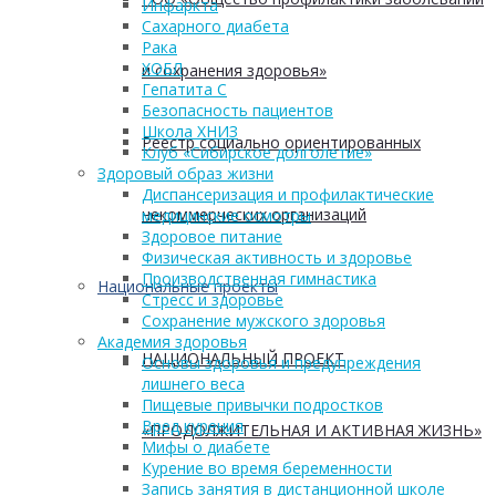
Инфаркта
Сахарного диабета
Рака
ХОБЛ
и сохранения здоровья»
Гепатита С
Безопасность пациентов
Школа ХНИЗ
Реестр социально ориентированных
Клуб «Сибирское долголетие»
Здоровый образ жизни
Диспансеризация и профилактические
некоммерческих организаций
медицинские осмотры
Здоровое питание
Физическая активность и здоровье
Производственная гимнастика
Национальные проекты
Стресс и здоровье
Сохранение мужского здоровья
Академия здоровья
НАЦИОНАЛЬНЫЙ ПРОЕКТ
Основы здоровья и предупреждения
лишнего веса
Пищевые привычки подростков
Вред курения
«ПРОДОЛЖИТЕЛЬНАЯ И АКТИВНАЯ ЖИЗНЬ»
Мифы о диабете
Курение во время беременности
Запись занятия в дистанционной школе