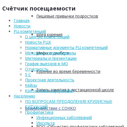
Счётчик посещаемости
Пищевые привычки подростков
Главная
Новости
РЦ компетенций
Вред курения
О центре компетенций
Новости РЦК
Нормативные документы РЦ компетенций
Мифы о диабете
Методические материалы
Материалы и презентации
График выездов в МО
Отчетность
Курение во время беременности
5 С
Проектная деятельность
Кейсы
Запись занятия в дистанционной школе
Контактная информация
Населению
ПО ВОПРОСАМ ПРЕОДОЛЕНИЯ КРИЗИСНЫХ
СИТУАЦИЙ
Взаимодействие с СОНКО
Профилактика
Инфекционных заболеваний
Инсульта
РОО «Общество профилактики заболеваний