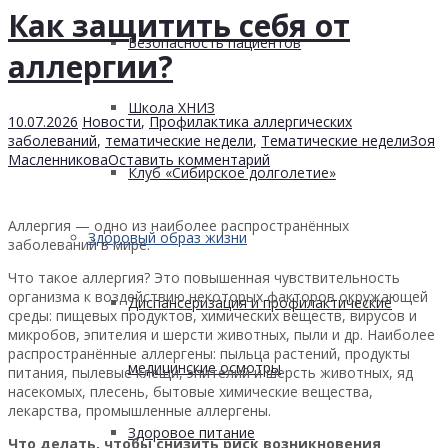
Как защитить себя от
Безопасность пациентов
аллергии?
Школа ХНИЗ
10.07.2026
Новости
,
Профилактика аллергических
заболеваний
,
тематические недели
,
Тематические недели
Зоя
Масленникова
Оставить комментарий
Клуб «Сибирское долголетие»
Аллергия — одно из наиболее распространённых
Здоровый образ жизни
заболеваний в мире.
Что такое аллергия? Это повышенная чувствительность
организма к воздействию некоторых факторов окружающей
Диспансеризация и профилактические
среды: пищевых продуктов, химических веществ, вирусов и
микробов, эпителия и шерсти животных, пыли и др. Наиболее
распространённые аллергены: пыльца растений, продукты
медицинские осмотры
питания, пылевые клещи, эпителий и шерсть животных, яд
насекомых, плесень, бытовые химические вещества,
лекарства, промышленные аллергены.
Здоровое питание
Что делать, чтобы снизить риск возникновения