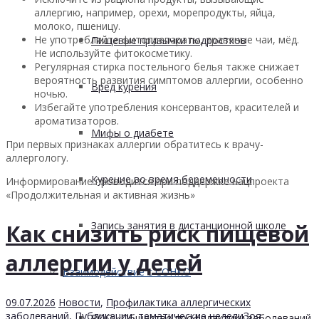
аллергию, например, орехи, морепродукты, яйца,
молоко, пшеницу.
Не употребляйте фитопрепараты, травяные чаи, мёд.
Пищевые привычки подростков
Не используйте фитокосметику.
Регулярная стирка постельного белья также снижает
вероятность развития симптомов аллергии, особенно
Вред курения
ночью.
Избегайте употребления консервантов, красителей и
ароматизаторов.
Мифы о диабете
При первых признаках аллергии обратитесь к врачу-
аллергологу.
Курение во время беременности
Информирование проводится при поддержке нацпроекта
«Продолжительная и активная жизнь»
Запись занятия в дистанционной школе
Как снизить риск пищевой
аллергии у детей
Взаимодействие с СОНКО
09.07.2026
Новости
,
Профилактика аллергических
заболеваний
,
Публикации
,
тематические недели
Зоя
РОО «Общество профилактики заболеваний