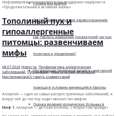
Информирование проводится при поддержке нацпроекта
Ролики для врачей
«Продолжительная и активная жизнь»
Тополиный пух и
Эффективность систем здравоохранения:
гипоаллергенные
как сделать измерение показателей частью
питомцы: развенчиваем
мифы
политики и управления?
08.07.2026
Новости
,
Профилактика аллергических
Организация первичной медико-санитарной
заболеваний
,
Публикации
,
тематические недели
Зоя
Масленникова
Оставить комментарий
помощи в условиях меняющейся Европы
Аллергия — одно из самых распространённых заболеваний, и
вокруг неё до сих пор ходит множество мифов.
Оценка ведения хронических больных в
Миф 1.
Аллергия — детская болезнь, с возрастом пройдёт
На самом деле, аллергия может впервые проявиться в любом