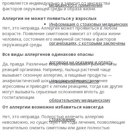
проявляется индивидуально и зависит от множества
медицинского применения
факторов окружающей среды и образа жизни.
Аллергия не может появиться у взрослых
Информация о страховых медицинских
Нет, это неправда. Аллергия может проявиться в любом
возрасте. Появление симптомов зависит от образа жизни
человека, состояния его иммунной системы и факторов
организациях, с которыми заключены
окружающей среды.
Все виды аллергенов одинаково опасны
договора на оказание и оплату
Да, правда. Различные вещества вызывают разные типы
реакций организма. Например, пыльца растений чаще
вызывает сезонную аллергию, а пищевые продукты —
анафилактический шок. Некоторые вещества менее
медицинской помощи по
агрессивны и приводят к легким реакциям, тогда как другие
могут вызывать серьезные осложнения вплоть до
госпитализации.
обязательному медицинскому
От аллергии возможно избавиться навсегда
Нет, это неправда. Полностью излечить аллергию
страхованию
невозможно, но существуют методы лечения, позволяющие
значительно снизить симптомы или даже полностью