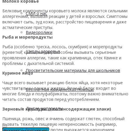
Молоко коровье
Белковые компоненты коровьего молока являются сильными
СМИ о нас
аллергенами, вызывая реакции у детей и взрослых. Симптомы
включают сыпь, зуд кожи, расстройство пищеварения и даже
астматические приступы.
Видеоролики
Рыба и морепродукты
Рыба (особенно треска, лосось, скумбрия) и морепродукты
Школы здоровья
(креветки, крабы, мидии) способны вызывать серьезные
проявления аллергии, такие как крапивница, отек Квинке и
проблемы с дыхательной системой.
Просветительские материалы для школьников
Куриное яйцо
Чаще всего вызывает реакцию белок яйца, хотя некоторые
чувствительны также к желтку. Яичный белок входит во
Бесплатная юридическая помощь
многие блюда и полуфабрикаты, поэтому важно внимательно
читать состав продуктов перед употреблением.
Другие материалы
Зерновые культуры (глютенсодержащие злаки)
Пшеница, рожь, овес и ячмень содержат глютен, способный
вызвать тяжелую пищевую непереносимость (например,
целиакию). Реакция на глютен выражается нарушением