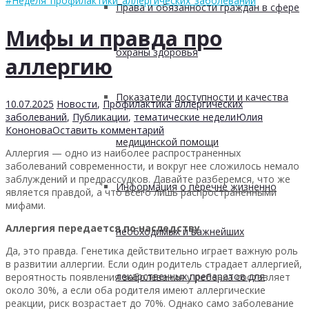
#Неделя_профилактики_аллергических_заболеваний
Права и обязанности граждан в сфере
Мифы и правда про
охраны здоровья
аллергию
Показатели доступности и качества
10.07.2025
Новости
,
Профилактика аллергических
заболеваний
,
Публикации
,
тематические недели
Юлия
Кононова
Оставить комментарий
медицинской помощи
Аллергия — одно из наиболее распространенных
заболеваний современности, и вокруг нее сложилось немало
заблуждений и предрассудков. Давайте разберемся, что же
Информация о перечне жизненно
является правдой, а что всего лишь распространенными
мифами.
Аллергия передается по наследству
необходимых и важнейших
Да, это правда. Генетика действительно играет важную роль
в развитии аллергии. Если один родитель страдает аллергией,
лекарственных препаратов для
вероятность появления заболевания у ребенка составляет
около 30%, а если оба родителя имеют аллергические
реакции, риск возрастает до 70%. Однако само заболевание