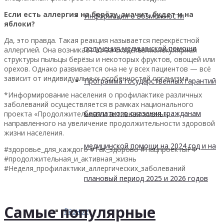
Если есть аллергия на берёзу, значит, будет и на
Информация о возможности
яблоки?
Да, это правда. Такая реакция называется перекрёстной
получения медицинской помощи
аллергией. Она возникает из-за сходства молекулярной
структуры пыльцы берёзы и некоторых фруктов, овощей или
орехов. Однако развивается она не у всех пациентов — всё
зависит от индивидуальных особенностей организма.
Программа государственных гарантий
*Информирование населения о профилактике различных
заболеваний осуществляется в рамках национального
бесплатного оказания гражданам
проекта «Продолжительная и активная жизнь»,
направленного на увеличение продолжительности здоровой
жизни населения.
медицинской помощи на 2024 год и на
#здоровье_для_каждого #Так_здорово #НацпроектыРФ
#продолжительная_и_активная_жизнь
#Неделя_профилактики_аллергических_заболеваний
плановый период 2025 и 2026 годов
Самые популярные
Разное