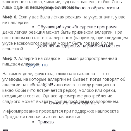
заложенность носа, чихание, зуд глаз, кашель, отёки. Сыпь —
лишь один из возможных симптомов.
Формирование здорового образа жизни
Миф 6.
Если у вас была лёгкая реакция на укус, значит, у вас
нет аллергии
Обучающий курс «Внедрение программ
Даже лёгкая реакция может быть признаком аллергии. При
повторном контакте с аллергеном (например, при следующем
укусе насекомого) реакция может быть гораздо более
укрепления здоровья на рабочем месте»
серьёзной.
Миф 7.
Аллергия на сладкое — самая распространённая
пищевая аллергия
Документы
На самом деле, фруктоза, глюкоза и сахароза — это
углеводы, на которые аллергии не бывает. Когда говорят об
Отчеты
аллергии на шоколад, обычно имеют в виду реакцию на
какао-бобы (что встречается редко), молоко или орехи,
входящие в состав. Однако чрезмерное употребление
сладкого может вызвать другие проблемы со здоровьем.
Отчеты о мониторинге
Информирование проводится при поддержке нацпроекта
«Продолжительная и активная жизнь»
Приказы