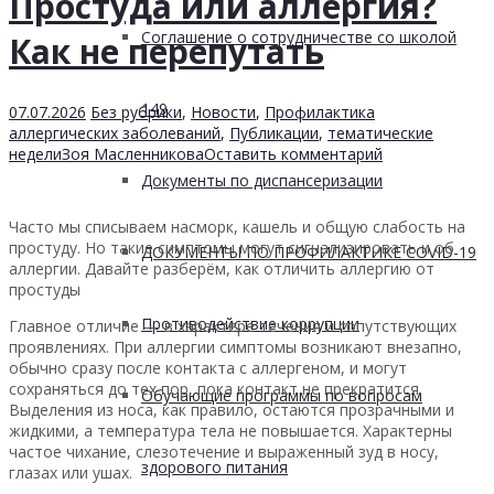
Простуда или аллергия?
Соглашение о сотрудничестве со школой
Как не перепутать
149
07.07.2026
Без рубрики
,
Новости
,
Профилактика
аллергических заболеваний
,
Публикации
,
тематические
недели
Зоя Масленникова
Оставить комментарий
Документы по диспансеризации
Часто мы списываем насморк, кашель и общую слабость на
простуду. Но такие симптомы могут сигнализировать и об
ДОКУМЕНТЫ ПО ПРОФИЛАКТИКЕ COVID-19
аллергии. Давайте разберём, как отличить аллергию от
простуды
Противодействие коррупции
Главное отличие — в характере течения и сопутствующих
проявлениях. При аллергии симптомы возникают внезапно,
обычно сразу после контакта с аллергеном, и могут
сохраняться до тех пор, пока контакт не прекратится.
Обучающие программы по вопросам
Выделения из носа, как правило, остаются прозрачными и
жидкими, а температура тела не повышается. Характерны
частое чихание, слезотечение и выраженный зуд в носу,
здорового питания
глазах или ушах.