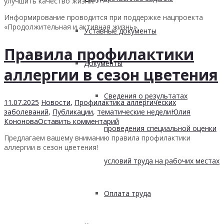
улучшить качество жизни.
Информирование проводится при поддержке нацпроекта
«Продолжительная и активная жизнь».
Уставные документы
Правила профилактики
Документы
аллергии в сезон цветения
Сведения о результатах
11.07.2025
Новости
,
Профилактика аллергических
заболеваний
,
Публикации
,
тематические недели
Юлия
Кононова
Оставить комментарий
проведения специальной оценки
Предлагаем вашему вниманию правила профилактики
аллергии в сезон цветения!
условий труда на рабочих местах
Оплата труда