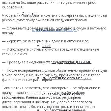
пыльцы на большие расстояния, что увеличивает риск
обострения.
О центре
Чтобы минимизировать контакт с аллергенами, специалисты
рекомендуют придерживаться следующих правил:
— Ограничьте время на улице, особенно в сухую и ветреную
Официальная информация
погоду.
— Держите окна закрытыми дома и в автомобиле.
О нас
— Используйте системы очистки воздуха и специальные
сетки на окнах.
Структура ККЦОЗ и МП
— Проводите ежедневную влажную уборку.
— После возвращения с улицы обязательно принимайте душ,
мойте голову и меняйте одежду, промывайте нос и глаза
Вышестоящие организации и
физиологическим раствором.
Также стоит отметить, что своевременное обращение к
врачу — ключ к предотвращению тяжёлых форм
контролирующие органы
заболевания. Ранняя диагностика, регулярная
диспансеризация и наблюдение у врача-аллерголога
помогают взять болезнь под контроль и значительно
Государственное задание