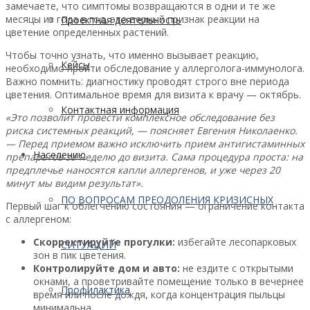
замечаете, что симптомы возвращаются в одни и те же
месяцы из года в год, это верный признак реакции на
Проектная деятельность
цветение определенных растений.
Чтобы точно узнать, что именно вызывает реакцию,
Кейсы
необходимо пройти обследование у аллерголога-иммунолога.
Важно помнить: диагностику проводят строго вне периода
цветения. Оптимальное время для визита к врачу — октябрь.
Контактная информация
«Это позволит провести комплексное обследование без
риска системных реакций, — поясняет Евгения Николаенко.
— Перед приемом важно исключить прием антигистаминных
Населению
препаратов за неделю до визита. Сама процедура проста: на
предплечье наносятся капли аллергенов, и уже через 20
минут мы видим результат».
ПО ВОПРОСАМ ПРЕОДОЛЕНИЯ КРИЗИСНЫХ
Первый шаг к облегчению состояния — ограничение контакта
с аллергеном:
Скорректируйте прогулки:
избегайте лесопарковых
СИТУАЦИЙ
зон в пик цветения.
Контролируйте дом и авто:
не ездите с открытыми
окнами, а проветривайте помещение только в вечернее
Профилактика
время или после дождя, когда концентрация пыльцы
минимальна.