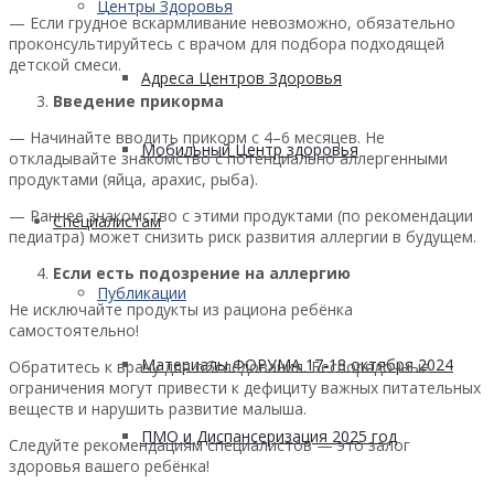
Центры Здоровья
— Если грудное вскармливание невозможно, обязательно
проконсультируйтесь с врачом для подбора подходящей
детской смеси.
Адреса Центров Здоровья
Введение прикорма
— Начинайте вводить прикорм с 4–6 месяцев. Не
Мобильный Центр здоровья
откладывайте знакомство с потенциально аллергенными
продуктами (яйца, арахис, рыба).
— Раннее знакомство с этими продуктами (по рекомендации
Cпециалистам
педиатра) может снизить риск развития аллергии в будущем.
Если есть подозрение на аллергию
Публикации
Не исключайте продукты из рациона ребёнка
самостоятельно!
Материалы ФОРУМА 17-18 октября 2024
Обратитесь к врачу для обследования. Беспорядочные
ограничения могут привести к дефициту важных питательных
веществ и нарушить развитие малыша.
ПМО и Диспансеризация 2025 год
Следуйте рекомендациям специалистов — это залог
здоровья вашего ребёнка!