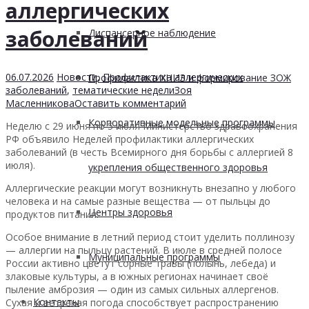
аллергических
заболеваний
Диспансерное наблюдение
06.07.2026
Новости
,
Профилактика аллергических
Профилактика ХНИЗ и формирование ЗОЖ
заболеваний
,
тематические недели
Зоя
Масленникова
Оставить комментарий
Корпоративные модельные программы
Неделю с 29 июня по 5 июля Министерство здравоохранения
РФ объявило Неделей профилактики аллергических
заболеваний (в честь Всемирного дня борьбы с аллергией 8
июля).
укрепления общественного здоровья
Аллергические реакции могут возникнуть внезапно у любого
человека и на самые разные вещества — от пыльцы до
Центры здоровья
продуктов питания.
Особое внимание в летний период стоит уделить поллинозу
— аллергии на пыльцу растений. В июле в средней полосе
Муниципальные программы
России активно цветут сорные травы (полынь, лебеда) и
злаковые культуры, а в южных регионах начинает своё
пыление амброзия — один из самых сильных аллергенов.
Контакты
Сухая и ветреная погода способствует распространению