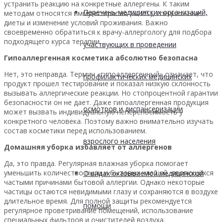
устранить реакцию на конкретные аллергены. К таким
Перечень медицинских организаций,
методам относятся иммунотерапия (АСИТ), специальные
диеты и изменение условий проживания. Важно
своевременно обратиться к врачу-аллергологу для подбора
подходящего курса терапии.
участвующих в проведении
Гипоаллергенная косметика абсолютно безопасна
Нет, это неправда. Термин «гипоаллергенный» означает, что
профилактических медицинских
продукт прошел тестирование и показал низкую склонность
вызывать аллергические реакции. Но стопроцентной гарантии
безопасности он не дает. Даже гипоаллергенная продукция
осмотров и диспансеризации
может вызвать индивидуальную непереносимость у
конкретного человека. Поэтому важно внимательно изучать
состав косметики перед использованием.
взрослого населения
Домашняя уборка избавляет от аллергенов
Да, это правда. Регулярная влажная уборка помогает
уменьшить количество пыли и бытовых клещей, являющихся
О видах оказываемой медицинской
частыми причинами бытовой аллергии. Однако некоторые
частицы остаются невидимыми глазу и сохраняются в воздухе
длительное время. Для полной защиты рекомендуется
помощи
регулярное проветривание помещений, использование
специальных фильтров и очистителей воздуха.