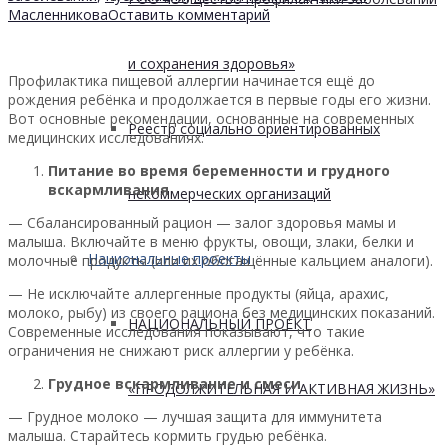
Масленникова
Оставить комментарий
и сохранения здоровья»
Профилактика пищевой аллергии начинается ещё до
рождения ребёнка и продолжается в первые годы его жизни.
Вот основные рекомендации, основанные на современных
Реестр социально ориентированных
медицинских исследованиях.
Питание во время беременности и грудного
вскармливания
некоммерческих организаций
— Сбалансированный рацион — залог здоровья мамы и
малыша. Включайте в меню фрукты, овощи, злаки, белки и
Национальные проекты
молочные продукты (или их обогащённые кальцием аналоги).
— Не исключайте аллергенные продукты (яйца, арахис,
молоко, рыбу) из своего рациона без медицинских показаний.
НАЦИОНАЛЬНЫЙ ПРОЕКТ
Современные исследования показывают, что такие
ограничения не снижают риск аллергии у ребёнка.
Грудное вскармливание и смеси
«ПРОДОЛЖИТЕЛЬНАЯ И АКТИВНАЯ ЖИЗНЬ»
— Грудное молоко — лучшая защита для иммунитета
малыша. Старайтесь кормить грудью ребёнка.