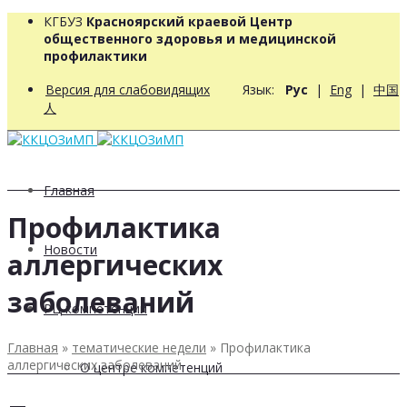
КГБУЗ
Красноярский краевой Центр
общественного здоровья и медицинской
профилактики
Версия для слабовидящих
Язык:
Рус
|
Eng
|
中国
人
Главная
Профилактика
Новости
аллергических
заболеваний
РЦ компетенций
Главная
»
тематические недели
»
Профилактика
аллергических заболеваний
О центре компетенций