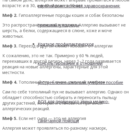
возрасте: и в 30, и в 40, и даже в 60 лет.
европейских системах здравоохранения:
Миф 2.
Гипоаллергенные породы кошек и собак безопасны
принципы и подходы
Это распространённое заблуждение. Аллергию вызывают не
шерсть, а белки, содержащиеся в слюне, коже и моче
животных.
Краткое профилактическое
Миф 3.
Переезд в другой климат избавит от аллергии
К сожалению, это не так. Примерно у 60 % людей,
переехавших в другой регион, через 1–2 года развивается
консультирование в отношении
реакция на новые аллергены, характерные для этой
местности.
Миф 4.
Тополиный пух — очень сильный аллерген
употребления алкоголя: учебное пособие
Сам по себе тополиный пух не вызывает аллергию. Однако он
обладает способностью собирать и переносить пыльцу
ВОЗ для первичного звена медико-
других растений, которая и становится причиной
аллергических реакций.
Миф 5.
Если нет сыпи — это не аллергия
санитарной помощи
Аллергия может проявляться по-разному: насморк,