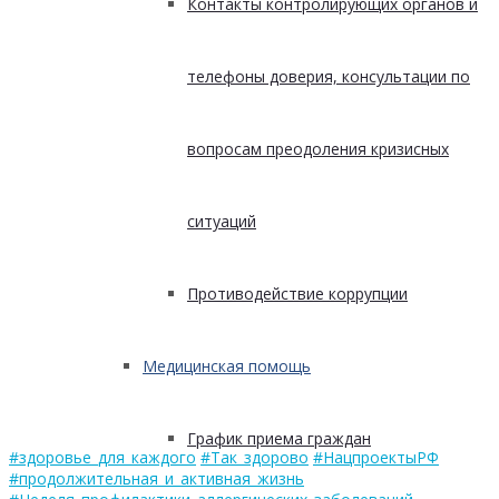
Контакты контролирующих органов и
телефоны доверия, консультации по
вопросам преодоления кризисных
ситуаций
Противодействие коррупции
Медицинская помощь
График приема граждан
#здоровье_для_каждого
#Так_здорово
#НацпроектыРФ
#продолжительная_и_активная_жизнь