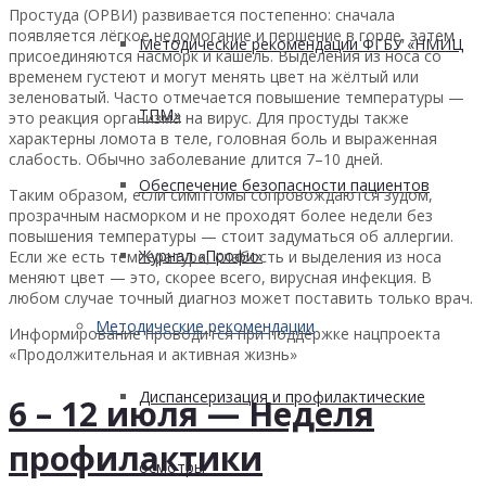
Простуда (ОРВИ) развивается постепенно: сначала
появляется лёгкое недомогание и першение в горле, затем
Методические рекомендации ФГБУ «НМИЦ
присоединяются насморк и кашель. Выделения из носа со
временем густеют и могут менять цвет на жёлтый или
зеленоватый. Часто отмечается повышение температуры —
ТПМ»
это реакция организма на вирус. Для простуды также
характерны ломота в теле, головная боль и выраженная
слабость. Обычно заболевание длится 7–10 дней.
Обеспечение безопасности пациентов
Таким образом, если симптомы сопровождаются зудом,
прозрачным насморком и не проходят более недели без
повышения температуры — стоит задуматься об аллергии.
Журнал «Профи»
Если же есть температура, слабость и выделения из носа
меняют цвет — это, скорее всего, вирусная инфекция. В
любом случае точный диагноз может поставить только врач.
Методические рекомендации
Информирование проводится при поддержке нацпроекта
«Продолжительная и активная жизнь»
Диспансеризация и профилактические
6 – 12 июля — Неделя
профилактики
осмотры