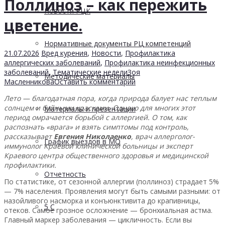
Поллиноз – как пережить
Новости РЦК
цветение.
Нормативные документы РЦ компетенций
21.07.2026
Вред курения
,
Новости
,
Профилактика
аллергических заболеваний
,
Профилактика неинфекционных
заболеваний
,
Тематические недели
Зоя
Методические материалы
Масленникова
Оставить комментарий
Лето — благодатная пора, когда природа балует нас теплым
солнцем и буйными красками. Однако для многих этот
Материалы и презентации
период омрачается борьбой с аллергией. О том, как
распознать «врага» и взять симптомы под контроль,
рассказывает
Евгения Николаенко
, врач аллерголог-
График выездов в МО
иммунолог Краевой клинической больницы и эксперт
Краевого центра общественного здоровья и медицинской
профилактики.
Отчетность
По статистике, от сезонной аллергии (поллиноз) страдает 5%
— 7% населения. Проявления могут быть самыми разными: от
назойливого насморка и конъюнктивита до крапивницы,
5 С
отеков. Самое грозное осложнение — бронхиальная астма.
Главный маркер заболевания — цикличность. Если вы