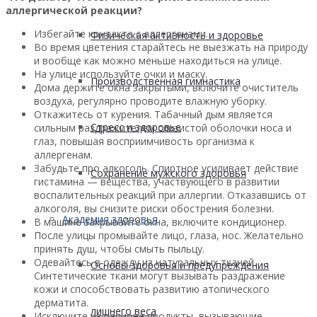
аллергической реакции?
Избегайте контакта с аллергенами.
Физическая активность и здоровье
Во время цветения старайтесь не выезжать на природу
и вообще как можно меньше находиться на улице.
На улице используйте очки и маску.
Производственная гимнастика
Дома держите окна закрытыми, включите очиститель
воздуха, регулярно проводите влажную уборку.
Откажитесь от курения. Табачный дым является
Стресс и здоровье
сильным раздражителем слизистой оболочки носа и
глаз, повышая восприимчивость организма к
аллергенам.
Забудьте про алкоголь. Спиртное усиливает действие
Сохранение мужского здоровья
гистамина — вещества, участвующего в развитии
воспалительных реакций при аллергии. Отказавшись от
алкоголя, вы снизите риски обострения болезни.
Академия здоровья
В машине закрывайте окна, включите кондиционер.
После улицы промывайте лицо, глаза, нос. Желательно
принять душ, чтобы смыть пыльцу.
Одевайтесь в одежду из натуральных тканей.
Основы здоровья и предупреждения
Синтетические ткани могут вызывать раздражение
кожи и способствовать развитию атопического
дерматита.
лишнего веса
Исключите из рациона продукты, вызывающие