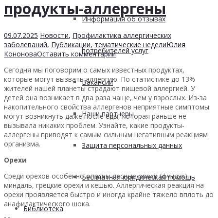
продукты-аллергены
Информация об отзывах
09.07.2025
Новости
,
Профилактика аллергических
заболеваний
,
Публикации
,
тематические недели
Юлия
потребителей услуг
Кононова
Оставить комментарий
Сегодня мы поговорим о самых известных продуктах,
которые могут вызвать аллергию. По статистике до 13%
Вакансии
жителей нашей планеты страдают пищевой аллергией. У
детей она возникает в два раза чаще, чем у взрослых. Из-за
накопительного свойства аллергенов неприятные симптомы
Наши партнеры
могут возникнуть даже после еды, которая раньше не
вызывала никаких проблем. Узнайте, какие продукты-
аллергены приводят к самым сильным негативным реакциям
организма.
Защита персональных данных
Орехи
Среди орехов особенно опасны лесные орехи (фундук),
Бесплатная юридическая помощь
миндаль, грецкие орехи и кешью. Аллергическая реакция на
орехи проявляется быстро и иногда крайне тяжело вплоть до
анафилактического шока.
Библиотека