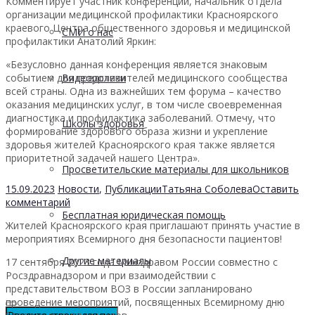
Комментирует участник конференции, начальник отдела
организации медицинской профилактики Красноярского
краевого Центра общественного здоровья и медицинской
СМИ о нас
профилактики Анатолий Яркин:
«Безусловно данная конференция является знаковым
Видеоролики
событием для представителей медицинского сообщества
всей страны. Одна из важнейших тем форума – качество
оказания медицинских услуг, в том числе своевременная
диагностика и профилактика заболеваний. Отмечу, что
Школы здоровья
формирование здорового образа жизни и укрепление
здоровья жителей Красноярского края также является
приоритетной задачей нашего Центра».
Просветительские материалы для школьников
15.09.2023
Новости
,
Публикации
Татьяна Соболева
Оставить
комментарий
Бесплатная юридическая помощь
Жителей Красноярского края приглашают принять участие в
мероприятиях Всемирного дня безопасности пациентов!
Другие материалы
17 сентября 2023 года Минздравом России совместно с
Росздравнадзором и при взаимодействии с
представительством ВОЗ в России запланировано
проведение мероприятий, посвященных Всемирному дню