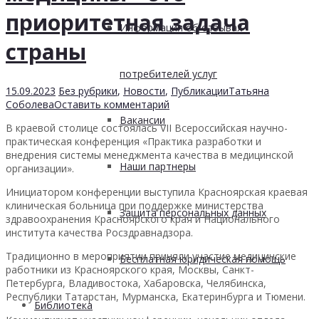
приоритетная задача
Информация об отзывах
страны
потребителей услуг
15.09.2023
Без рубрики
,
Новости
,
Публикации
Татьяна
Соболева
Оставить комментарий
Вакансии
В краевой столице состоялась VII Всероссийская научно-
практическая конференция «Практика разработки и
внедрения системы менеджмента качества в медицинской
Наши партнеры
организации».
Инициатором конференции выступила Красноярская краевая
клиническая больница при поддержке министерства
Защита персональных данных
здравоохранения Красноярского края и Национального
института качества Росздравнадзора.
Традиционно в мероприятии приняли участие медицинские
Бесплатная юридическая помощь
работники из Красноярского края, Москвы, Санкт-
Петербурга, Владивостока, Хабаровска, Челябинска,
Республики Татарстан, Мурманска, Екатеринбурга и Тюмени.
Библиотека