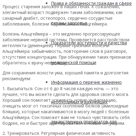
Права и обязанности граждан в сфере
Процесс старения заложен в наших генах. К сожалению,
элегантный возраст подвержен таким заболеваниям, как
сахарный диабет, остеопороз, сердечно-сосудистые
охраны здоровья
заболевания, болезни Паркинсона и Альцгеймера.
Болезнь Альцгеймера – это медленно прогрессирующее
заболевание нервной системы. Проявляется расстройством
Показатели доступности и качества
интеллекта (деменцией). Первые признаки болезни
Альцгеймера: забывчивость, повторение слов в разговоре,
отсутствие концентрации. При обнаружении таких признаков
медицинской помощи
обратитесь к врачу неврологу.
Для сохранения ясности ума, хорошей памяти и долголетия
рекомендуем:
Информация о перечне жизненно
1. Высыпаться. Сон от 6 до 8 часов каждую ночь — это
лучшее, что вы можете сделать для здоровья своего мозга.
Хороший сон помогает усваивать новую информацию,
необходимых и важнейших
очищать мозг от токсичных скоплений белков (амилоидные
бляшки), которые накапливаются в мозгу людей с болезнью
Альцгеймера. Сон поможет вам не только чувствовать себя
лекарственных препаратов для
бодрее, но и быстрее адаптироваться к новым ситуациям.
2. Тренироваться. Регулярная физическая активность