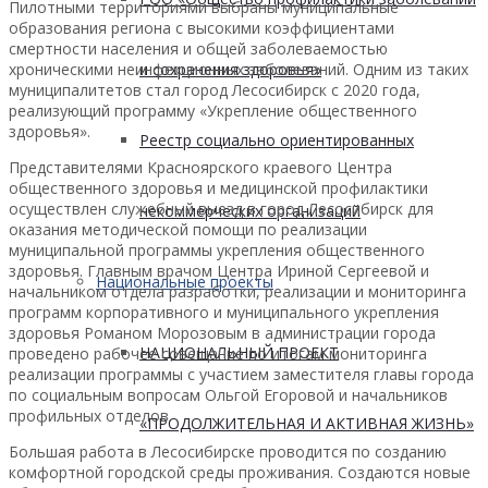
Пилотными территориями выбраны муниципальные
образования региона с высокими коэффициентами
смертности населения и общей заболеваемостью
и сохранения здоровья»
хроническими неинфекционных заболеваний. Одним из таких
муниципалитетов стал город Лесосибирск с 2020 года,
реализующий программу «Укрепление общественного
здоровья».
Реестр социально ориентированных
Представителями Красноярского краевого Центра
общественного здоровья и медицинской профилактики
осуществлен служебный выезд в город Лесосибирск для
некоммерческих организаций
оказания методической помощи по реализации
муниципальной программы укрепления общественного
здоровья. Главным врачом Центра Ириной Сергеевой и
Национальные проекты
начальником отдела разработки, реализации и мониторинга
программ корпоративного и муниципального укрепления
здоровья Романом Морозовым в администрации города
НАЦИОНАЛЬНЫЙ ПРОЕКТ
проведено рабочее совещание по итогам мониторинга
реализации программы с участием заместителя главы города
по социальным вопросам Ольгой Егоровой и начальников
профильных отделов.
«ПРОДОЛЖИТЕЛЬНАЯ И АКТИВНАЯ ЖИЗНЬ»
Большая работа в Лесосибирске проводится по созданию
комфортной городской среды проживания. Создаются новые