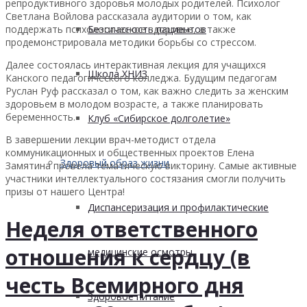
репродуктивного здоровья молодых родителей. Психолог
Светлана Войлова рассказала аудитории о том, как
поддержать психологическое здоровье, а также
Безопасность пациентов
продемонстрировала методики борьбы со стрессом.
Далее состоялась интерактивная лекция для учащихся
Школа ХНИЗ
Канского педагогического колледжа. Будущим педагогам
Руслан Руф рассказал о том, как важно следить за женским
здоровьем в молодом возрасте, а также планировать
беременность.
Клуб «Сибирское долголетие»
В завершении лекции врач-методист отдела
коммуникационных и общественных проектов Елена
Здоровый образ жизни
Замятина провела тематическую викторину. Самые активные
участники интеллектуального состязания смогли получить
призы от нашего Центра!
Диспансеризация и профилактические
Неделя ответственного
отношения к сердцу (в
медицинские осмотры
честь Всемирного дня
Здоровое питание