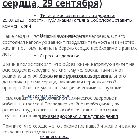
сердца, 29 сентября)
Физическая активность и здоровье
25.09.2023
Новости
,
Публикации
Татьяна Соболева
Оставить
комментарий
Производственная гимнастика
Наше сердце – это самый важный орган человека. От его
состояния напрямую зависит продолжительность и качество
жизни. Поэтому начинать беречь сердце необходимо с ранних
лет.
Стресс и здоровье
Врачи в голос говорят, что образ жизни напрямую влияет на
всю сердечно-сосудистую систему человека. Начиная от
рационального питания, контроля уровня артериального
Сохранение мужского здоровья
давления и ритма сердца, заканчивая периодической
проверкой веса и умеренными физическими нагрузками.
Академия здоровья
Немаловажно поддерживать психическое здоровье и
избегать стрессов! Последнее крайне необходимо для
решения трудных жизненных обстоятельств, которые
случаются с каждым из нас!
Основы здоровья и предупреждения
Помните, что сердце – это локомотив нашей и жизни и важно
сохранить его здоровым!
лишнего веса