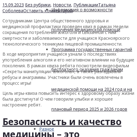
15.09.2023
Без рубрики
,
Новости
,
Публикации
Татьяна
Информация о возможности
Соболева
Оставить комментарий
Сотрудниками Центра общественного здоровья и
медицинской профилактики проведен квиз в рамках Недели
получения медицинской помощи
сокращения потребления алкоголя и связанной с ним
смертности и заболеваемости для учащихся Красноярского
технологического техникума пищевой промышленности.
Программа государственных гарантий
В ходе мероприятия учащиеся узнали о последствиях
употребления алкоголя и его негативном влиянии на будущие
поколения. В рамках квиза ребята посмотрели видеофильм
бесплатного оказания гражданам
«Секреты манипуляции: алкоголь», а также разгадывали
ребусы и анаграммы. Участники были очень вовлечены в
процесс игры!
медицинской помощи на 2024 год и на
Цель игры-квиза повысить интерес к здоровому образу жизни
была достигнута! О чем говорили улыбки и хорошее
настроение ребят.
плановый период 2025 и 2026 годов
Безопасность и качество
Разное
медицины – это