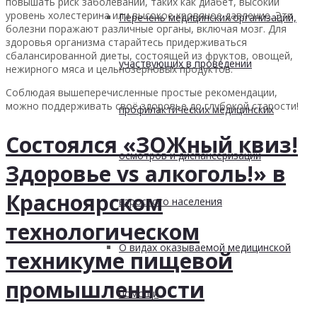
повышать риск заболеваний, таких как диабет, высокий
уровень холестерина или высокое кровяное давление. Эти
Перечень медицинских организаций,
болезни поражают различные органы, включая мозг. Для
здоровья организма старайтесь придерживаться
сбалансированной диеты, состоящей из фруктов, овощей,
участвующих в проведении
нежирного мяса и цельнозерновых продуктов.
Соблюдая вышеперечисленные простые рекомендации,
можно поддерживать своё здоровье до глубокой старости!
профилактических медицинских
Состоялся «ЗОЖный квиз!
осмотров и диспансеризации
Здоровье vs алкоголь!» в
Красноярском
взрослого населения
технологическом
О видах оказываемой медицинской
техникуме пищевой
промышленности
помощи