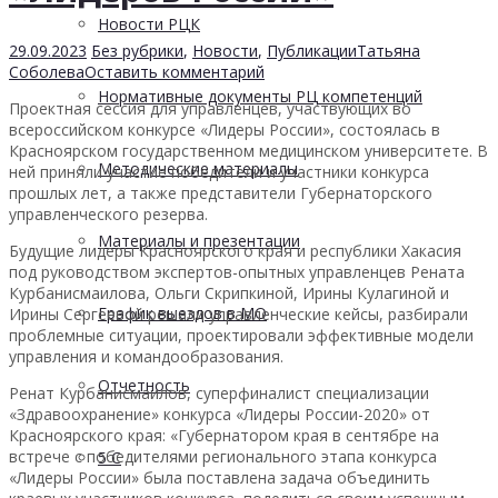
Новости РЦК
29.09.2023
Без рубрики
,
Новости
,
Публикации
Татьяна
Соболева
Оставить комментарий
Нормативные документы РЦ компетенций
Проектная сессия для управленцев, участвующих во
всероссийском конкурсе «Лидеры России», состоялась в
Красноярском государственном медицинском университете. В
Методические материалы
ней приняли участие победители и участники конкурса
прошлых лет, а также представители Губернаторского
управленческого резерва.
Материалы и презентации
Будущие лидеры Красноярского края и республики Хакасия
под руководством экспертов-опытных управленцев Рената
Курбанисмаилова, Ольги Скрипкиной, Ирины Кулагиной и
График выездов в МО
Ирины Сергеевой решали управленческие кейсы, разбирали
проблемные ситуации, проектировали эффективные модели
управления и командообразования.
Отчетность
Ренат Курбанисмаилов, суперфиналист специализации
«Здравоохранение» конкурса «Лидеры России-2020» от
Красноярского края: «Губернатором края в сентябре на
встрече с победителями регионального этапа конкурса
5 С
«Лидеры России» была поставлена задача объединить