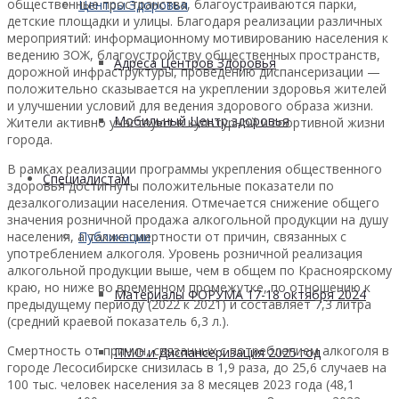
общественные пространства, благоустраиваются парки,
Центры Здоровья
детские площадки и улицы. Благодаря реализации различных
мероприятий: информационному мотивированию населения к
ведению ЗОЖ, благоустройству общественных пространств,
Адреса Центров Здоровья
дорожной инфраструктуры, проведению диспансеризации —
положительно сказывается на укреплении здоровья жителей
и улучшении условий для ведения здорового образа жизни.
Мобильный Центр здоровья
Жители активно участвуют в культурной и спортивной жизни
города.
В рамках реализации программы укрепления общественного
Cпециалистам
здоровья достигнуты положительные показатели по
дезалкоголизации населения. Отмечается снижение общего
значения розничной продажа алкогольной продукции на душу
Публикации
населения, а также смертности от причин, связанных с
употреблением алкоголя. Уровень розничной реализация
алкогольной продукции выше, чем в общем по Красноярскому
краю, но ниже во временном промежутке, по отношению к
Материалы ФОРУМА 17-18 октября 2024
предыдущему периоду (2022 к 2021) и составляет 7,3 литра
(средний краевой показатель 6,3 л.).
Смертность от причин, связанных с потреблением алкоголя в
ПМО и Диспансеризация 2025 год
городе Лесосибирске снизилась в 1,9 раза, до 25,6 случаев на
100 тыс. человек населения за 8 месяцев 2023 года (48,1