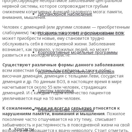
прогрессирующее необратимое заболевание центральной
нервной системы, которое сопровождается грубым
снижением когнитивных функций головного мозга: памяти,
Диспансерное наблюдение
внимания, мышления.
Человек с деменцией (или другими словами — приобретенным
слабоумием) теряет ранее усвоенные знания и навыки и не
Профилактика ХНИЗ и формирование ЗОЖ
может приобрести новые, ему становится трудно
обслуживать себя в повседневной жизни. Заболевание
возникает, как правило, у пожилых людей, но может
Корпоративные модельные программы
развиться и в молодом возрасте.
Существуют различные формы данного заболевания
:
всем известная болезнь Альцгеймера, а также лобно-
укрепления общественного здоровья
височная деменция, деменция с тельцами Леви, сосудистая
деменция и др. По данным ВОЗ, в настоящее время в мире
насчитывается около 55 млн человек, страдающих
Центры здоровья
деменцией. И с каждым годом количество пациентов
увеличивается еще на 10 млн человек.
К сожалению, люди не всегда серьезно относятся к
Муниципальные программы
нарушениям памяти, внимания и мышления
. Пожилое
поколение часто отшучивается на эту тему, списывает
забывчивость и растерянность в повседневной жизни на свой
Контакты
возраст и не обращается к врачу-неврологу. Стоит отметить,