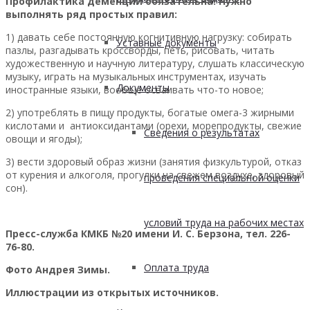
Профилактика деменции обязательна! Нужно
выполнять ряд простых правил:
1) давать себе постоянную когнитивную нагрузку: собирать
Уставные документы
пазлы, разгадывать кроссворды, петь, рисовать, читать
художественную и научную литературу, слушать классическую
музыку, играть на музыкальных инструментах, изучать
Документы
иностранные языки, вообще осваивать что-то новое;
2) употреблять в пищу продукты, богатые омега-3 жирными
кислотами и антиоксидантами (орехи, морепродукты, свежие
Сведения о результатах
овощи и ягоды);
3) вести здоровый образ жизни (занятия физкультурой, отказ
от курения и алкоголя, прогулки на свежем воздухе, здоровый
проведения специальной оценки
сон).
условий труда на рабочих местах
Пресс-служба КМКБ №20 имени И. С. Берзона, тел. 226-
76-80.
Оплата труда
Фото Андрея Зимы.
Иллюстрации из открытых источников.