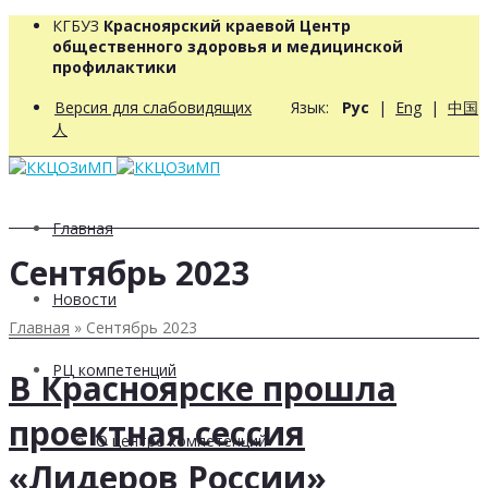
КГБУЗ
Красноярский краевой Центр
общественного здоровья и медицинской
профилактики
Версия для слабовидящих
Язык:
Рус
|
Eng
|
中国
人
Главная
Сентябрь 2023
Новости
Главная
»
Сентябрь 2023
РЦ компетенций
В Красноярске прошла
проектная сессия
О центре компетенций
«Лидеров России»