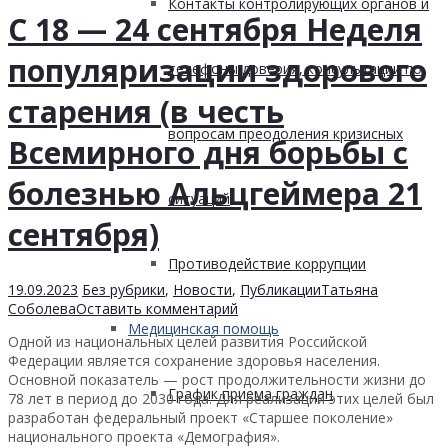
Контакты контролирующих органов и
С 18 — 24 сентября Неделя
популяризации здорового
телефоны доверия, консультации по
старения (в честь
вопросам преодоления кризисных
Всемирного дня борьбы с
болезнью Альцгеймера 21
ситуаций
сентября)
Противодействие коррупции
19.09.2023
Без рубрики
,
Новости
,
Публикации
Татьяна
Соболева
Оставить комментарий
Медицинская помощь
Одной из национальных целей развития Российской
Федерации является сохранение здоровья населения.
Основной показатель — рост продолжительности жизни до
График приема граждан
78 лет в период до 2030 года. Для реализации этих целей был
разработан федеральный проект «Старшее поколение»
национального проекта «Демография».