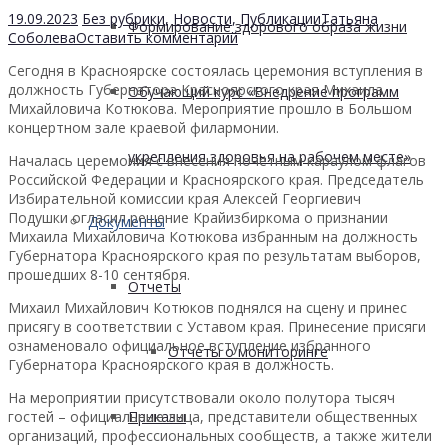
19.09.2023
Без рубрики
,
Новости
,
Публикации
Татьяна
Формирование здорового образа жизни
Соболева
Оставить комментарий
Сегодня в Красноярске состоялась церемония вступления в
должность Губернатора Красноярского края Михаила
Обучающий курс «Внедрение программ
Михайловича Котюкова. Мероприятие прошло в Большом
концертном зале краевой филармонии.
укрепления здоровья на рабочем месте»
Началась церемония с внесения почётным караулом флагов
Российской Федерации и Красноярского края. Председатель
Избирательной комиссии края Алексей Георгиевич
Подушки огласил решение Крайизбиркома о признании
Документы
Михаила Михайловича Котюкова избранным на должность
Губернатора Красноярского края по результатам выборов,
прошедших 8-10 сентября.
Отчеты
Михаил Михайлович Котюков поднялся на сцену и принес
присягу в соответствии с Уставом края. Принесение присяги
ознаменовало официальное вступление избранного
Отчеты о мониторинге
Губернатора Красноярского края в должность.
На мероприятии присутствовали около полутора тысяч
Приказы
гостей – официальные лица, представители общественных
организаций, профессиональных сообществ, а также жители