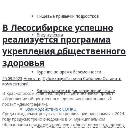
Пищевые привычки подростков
В Лесосибирске успешно
Вред курения
реализуется программа
укрепления общественного
Мифы о диабете
здоровья
Курение во время беременности
25.09.2023
Новости
,
Публикации
Татьяна Соболева
Оставить
комментарий
Запись занятия в дистанционной школе
В Красноярском крае реализуется региональный проект
«Укрепление общественного здоровья» (национальный
проект «Демография»).
Взаимодействие с СОНКО
Среди ожидаемых результатов реализации программы к 2024
году предусмотрено внедрение в 61 муниципальном
образовании программ укрепления общественного здоровья.
РОО «Общество профилактики заболеваний