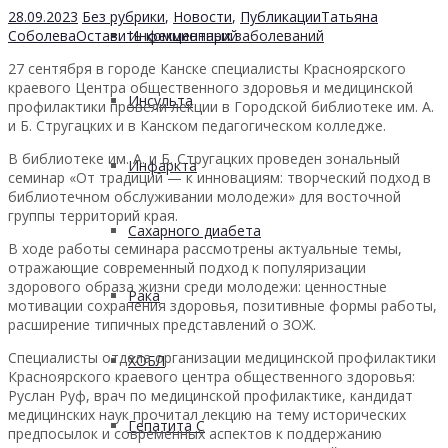
28.09.2023
Без рубрики
,
Новости
,
Публикации
Татьяна
Соболева
Оставить комментарий
Инфекционных заболеваний
27 сентября в городе Канске специалисты Красноярского
краевого Центра общественного здоровья и медицинской
Инсульта
профилактики провели лекции в Городской библиотеке им. А.
и Б. Стругацких и в Канском педагогическом колледже.
В библиотеке им. А. и Б. Стругацких проведен зональный
Инфаркта
семинар «От традиций — к инновациям: творческий подход в
библиотечном обслуживании молодежи» для восточной
группы территорий края.
Сахарного диабета
В ходе работы семинара рассмотрены актуальные темы,
отражающие современный подход к популяризации
здорового образа жизни среди молодежи: ценностные
Рака
мотивации сохранения здоровья, позитивные формы работы,
расширение типичных представлений о ЗОЖ.
Специалисты отдела организации медицинской профилактики
ХОБЛ
Красноярского краевого центра общественного здоровья:
Руслан Руф, врач по медицинской профилактике, кандидат
медицинских наук прочитал лекцию на тему исторических
Гепатита С
предпосылок и современных аспектов к поддержанию