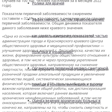
случаев на 100 тыс. человек населения за 8 месяцев 2022
Ролики для врачей
года).
Показатели первичной заболеваемости ожирением
составили «-32,6%», что говорит о снижении числа случаев
Эффективность систем здравоохранения:
первичной заболеваемости. Общая динамика показателя
данного заболевания ниже краевого значения.
как сделать измерение показателей частью
«Одна из основных целей совместной деятельности
администрации города и Красноярского краевого Центра
общественного здоровья и медицинской профилактики —
улучшение здоровья жителей г. Лесосибирска, качества их
политики и управления?
жизни, формирование культуры общественного отношения к
здоровью, в том числе и через программу укрепления
общественного здоровья, направленную на снижение
Организация первичной медико-санитарной
смертности, темпов прироста первичного ожирения, уровня
розничной продажи алкогольной продукции и увеличение
количества людей, систематически занимающихся
физической культурой до 55%. Нельзя забывать и о таком
помощи в условиях меняющейся Европы
важном направлении общей работы, как диспансеризация
населения, которая включает раннее выявление
хронических неинфекционных заболеваний, в том числе
Оценка ведения хронических больных в
онкоскрининг.
Поэтому все эти профилактические меры,
конечно же, направлены на то, чтобы снизить смертность и