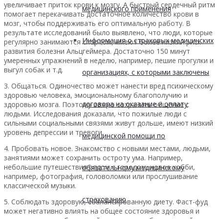
увеличивает приток крови к мозгу. А быстрый сердечный ритм
медицинского применения
помогает перекачивать достаточное количество крови в
мозг, чтобы поддерживать его оптимальную работу. В
результате исследований было выявлено, что люди, которые
Информация о страховых медицинских
регулярно занимаются спортом, имеют более низкий риск
развития болезни Альцгеймера. Достаточно 150 минут
умеренных упражнений в неделю, например, пешие прогулки и
выгул собак и т.д.
организациях, с которыми заключены
3. Общаться. Одиночество может нанести вред психическому
здоровью человека, эмоциональному благополучию и
договора на оказание и оплату
здоровью мозга. Поэтому важно сохранить общение с
людьми. Исследования доказали, что пожилые люди с
сильными социальными связями живут дольше, имеют низкий
уровень депрессии и тревоги.
медицинской помощи по
4. Пробовать новое. Знакомство с новыми местами, людьми,
занятиями может сохранить остроту ума. Например,
небольшие путешествия рядом с городом, новое хобби,
обязательному медицинскому
например, фотография, головоломки или прослушивание
классической музыки.
страхованию
5. Соблюдать здоровую, сбалансированную диету. Фаст-фуд
может негативно влиять на общее состояние здоровья и