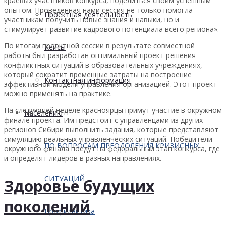
краевых участников конкурса, поделиться своим успешным
опытом. Проведенная нами сессия не только помогла
Проектная деятельность
участникам получить новые знания и навыки, но и
стимулирует развитие кадрового потенциала всего региона».
По итогам проектной сессии в результате совместной
Кейсы
работы был разработан оптимальный проект решения
конфликтных ситуаций в образовательных учреждениях,
который сократит временные затраты на построение
Контактная информация
эффективной модели управления организацией. Этот проект
можно применять на практике.
На следующей неделе красноярцы примут участие в окружном
Населению
финале проекта. Им предстоит с управленцами из других
регионов Сибири выполнить задания, которые представляют
симуляцию реальных управленческих ситуаций. Победители
ПО ВОПРОСАМ ПРЕОДОЛЕНИЯ КРИЗИСНЫХ
окружного финала поедут на федеральный этап конкурса, где
и определят лидеров в разных направлениях.
СИТУАЦИЙ
Здоровье будущих
поколений
Профилактика