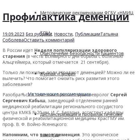
Методические рекомендации ФГБУ «НМИЦ
Профилактика деменции
ТПМ»
19.09.2023
Без рубрики
,
Новости
,
Публикации
Татьяна
Соболева
Оставить комментарий
В России идет
Неделя популяризации здорового
Обеспечение безопасности пациентов
старения
(в честь Всемирного дня борьбы с болезнью
Альцгеймера, который отмечается 21 сентября).
Только ли пожилые люди страдают деменцией? Можно ли ее
Журнал «Профи»
вылечить? Что помогает снизить риск развития этого
заболевания?
Методические рекомендации
Разобраться в теме нам поможет врач-невролог
Сергей
Сергеевич Кабыш
, заведующий отделением ранней
медицинской реабилитации регионального сосудистого
центра КМКБ №20 им. И. С. Берзона, ассистент кафедры
Диспансеризация и профилактические
физической и реабилитационной медицины КрасГМУ им.
проф. В. Ф. Войно-Ясенецкого:
Напомним, что такое деменция
. Это хроническое
осмотры