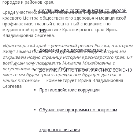
городов и районов края.
Соглашение о сотрудничестве со школой
Среди участников была и главный врач Красноярского
краевого Центра общественного здоровья и медицинской
профилактики, главный внештатный специалист по
медицинской профилактике Красноярского края Ирина
149
Владимировна Сергеева.
«Красноярский край – уникальный регион России, в котором
Документы по диспансеризации
живут замечательные и трудолюбивые люди. Сегодня мы
открываем новую страницу истории Красноярского края. От
всей души хочу поздравить Михаила Михайловича с
вступлением в должность Губернатора и верю, что все
ДОКУМЕНТЫ ПО ПРОФИЛАКТИКЕ COVID-19
вместе мы будем троить прекрасное будущее для нас и
наших потомков»
— комментирует Ирина Владимировна
Сергеева.
Противодействие коррупции
Обучающие программы по вопросам
здорового питания