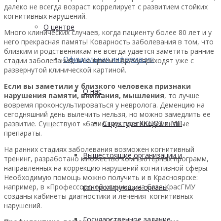
далеко не всегда возраст коррелирует с развитием стойких
когнитивных нарушений.
О центре
Много клинических случаев, когда пациенту более 80 лет и у
него прекрасная память! Коварность заболевания в том, что
близким и родственникам не всегда удается заметить ранние
Официальная информация
стадии заболевания, и на прием к врачу приходят уже с
развернутой клинической картиной.
Если вы заметили у близкого человека признаки
О нас
нарушения памяти, внимания, мышления
, то лучше
вовремя проконсультироваться у невролога. Деменцию на
сегодняшний день вылечить нельзя, но можно замедлить ее
Структура ККЦОЗ и МП
развитие. Существуют «базисные» противодементные
препараты.
На ранних стадиях заболевания возможен когнитивный
Вышестоящие организации и
тренинг, разработано множество компьютерных программ,
направленных на коррекцию нарушений когнитивной сферы.
Необходимую помощь можно получить и в Красноярске:
например, в «Профессорской клинике» на базе КрасГМУ
контролирующие органы
созданы кабинеты диагностики и лечения когнитивных
нарушений.
Государственное задание