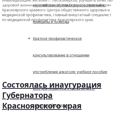
инвалидизацию жителей г. Лесосибирска, улучшить качество
европейских системах здравоохранения:
здоровой жизни»
— отметила Ирина Сергеева, главный врач
Красноярского краевого Центра общественного здоровья и
медицинской профилактики, главный внештатный специалист
по медицинской профилактике Красноярского края.
принципы и подходы
Краткое профилактическое
консультирование в отношении
употребления алкоголя: учебное пособие
Состоялась инаугурация
ВОЗ для первичного звена медико-
Губернатора
Красноярского края
санитарной помощи