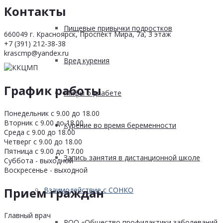
Контакты
Пищевые привычки подростков
660049 г. Красноярск, Проспект Мира, 7а, 3 этаж
+7 (391) 212-38-38
krascmp@yandex.ru
Вред курения
График работы
Мифы о диабете
Понедельник с 9.00 до 18.00
Вторник с 9.00 до 18.00
Курение во время беременности
Среда с 9.00 до 18.00
Четверг с 9.00 до 18.00
Пятница с 9.00 до 17.00
Запись занятия в дистанционной школе
Суббота - выходной
Воскресенье - выходной
Прием граждан
Взаимодействие с СОНКО
Главный врач
РОО «Общество профилактики заболеваний