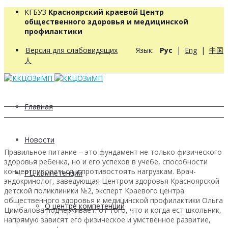
КГБУЗ
Красноярский краевой Центр
общественного здоровья и медицинской
профилактики
Версия для слабовидящих
Язык:
Рус
|
Eng
|
中国
人
Главная
Новости
Правильное питание – это фундамент не только физического
здоровья ребенка, но и его успехов в учебе, способности
концентрироваться и противостоять нагрузкам. Врач-
РЦ компетенций
эндокринолог, заведующая Центром здоровья Красноярской
детской поликлиники №2, эксперт Краевого центра
общественного здоровья и медицинской профилактики Ольга
О центре компетенций
Цимбалова подчеркивает: от того, что и когда ест школьник,
напрямую зависят его физическое и умственное развитие,