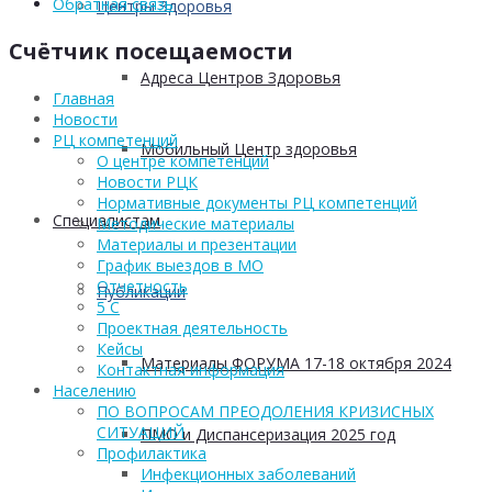
Обратная связь
Центры Здоровья
Счётчик посещаемости
Адреса Центров Здоровья
Главная
Новости
РЦ компетенций
Мобильный Центр здоровья
О центре компетенций
Новости РЦК
Нормативные документы РЦ компетенций
Cпециалистам
Методические материалы
Материалы и презентации
График выездов в МО
Отчетность
Публикации
5 С
Проектная деятельность
Кейсы
Материалы ФОРУМА 17-18 октября 2024
Контактная информация
Населению
ПО ВОПРОСАМ ПРЕОДОЛЕНИЯ КРИЗИСНЫХ
СИТУАЦИЙ
ПМО и Диспансеризация 2025 год
Профилактика
Инфекционных заболеваний