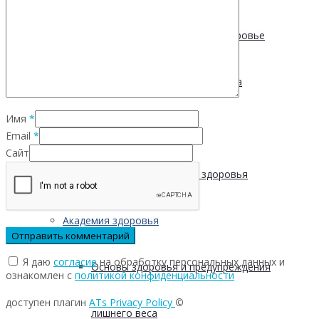
Физическая активность и здоровье
Производственная гимнастика
Имя
*
Стресс и здоровье
Email
*
Сайт
Сохранение мужского здоровья
Академия здоровья
Я даю
согласие
на обработку персональных данных и
Основы здоровья и предупреждения
ознакомлен с
политикой конфиденциальности
доступен плагин
ATs Privacy Policy
©
лишнего веса