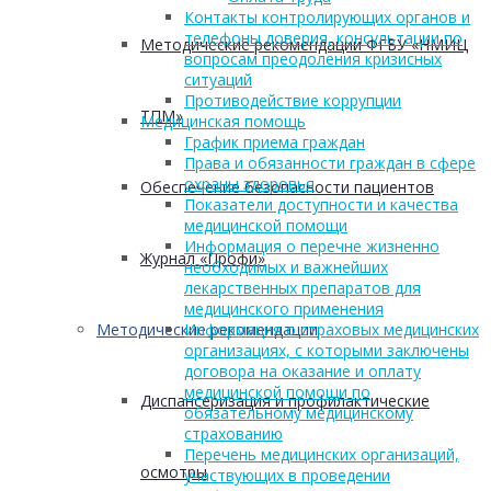
Контакты контролирующих органов и
телефоны доверия, консультации по
Методические рекомендации ФГБУ «НМИЦ
вопросам преодоления кризисных
ситуаций
Противодействие коррупции
ТПМ»
Медицинская помощь
График приема граждан
Права и обязанности граждан в сфере
охраны здоровья
Обеспечение безопасности пациентов
Показатели доступности и качества
медицинской помощи
Информация о перечне жизненно
Журнал «Профи»
необходимых и важнейших
лекарственных препаратов для
медицинского применения
Методические рекомендации
Информация о страховых медицинских
организациях, с которыми заключены
договора на оказание и оплату
медицинской помощи по
Диспансеризация и профилактические
обязательному медицинскому
страхованию
Перечень медицинских организаций,
осмотры
участвующих в проведении