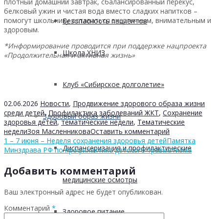
плотный домашний завтрак, сбалансированный перекус,
белковый ужин и чистая вода вместо сладких напитков –
помогут школьнику оставаться энергичным, внимательным и
Безопасность пациентов
здоровым.
*Информирование проводится при поддержке нацпроекта
Школа ХНИЗ
«Продолжительная и активная жизнь»
Клуб «Сибирское долголетие»
02.06.2026
Новости
,
Продвижение здорового образа жизни
среди детей
,
Профилактика заболеваний ЖКТ
,
Сохранение
Здоровый образ жизни
здоровья детей
,
тематические недели
,
Тематические
недели
Зоя Масленникова
Оставить комментарий
1 – 7 июня – Неделя сохранения здоровья детей
Памятка
Диспансеризация и профилактические
Минздрава РФ по профилактике детского травматизма
Добавить комментарий
медицинские осмотры
Ваш электронный адрес не будет опубликован.
Комментарий
*
Здоровое питание