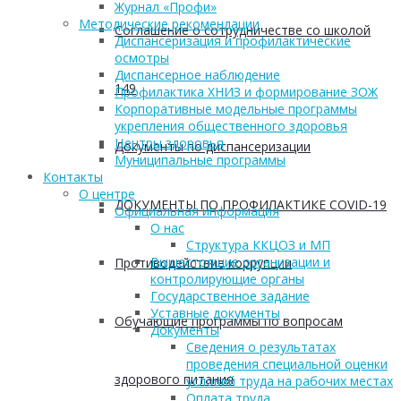
Журнал «Профи»
Методические рекомендации
Соглашение о сотрудничестве со школой
Диспансеризация и профилактические
осмотры
Диспансерное наблюдение
149
Профилактика ХНИЗ и формирование ЗОЖ
Корпоративные модельные программы
укрепления общественного здоровья
Центры здоровья
Документы по диспансеризации
Муниципальные программы
Контакты
О центре
ДОКУМЕНТЫ ПО ПРОФИЛАКТИКЕ COVID-19
Официальная информация
О нас
Структура ККЦОЗ и МП
Вышестоящие организации и
Противодействие коррупции
контролирующие органы
Государственное задание
Уставные документы
Обучающие программы по вопросам
Документы
Сведения о результатах
проведения специальной оценки
здорового питания
условий труда на рабочих местах
Оплата труда