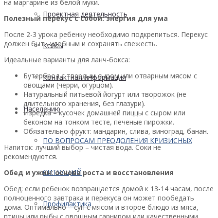
на маргарине из белой муки.
Проектная деятельность
Полезный перекус с собой: энергия для ума
После 2-3 урока ребенку необходимо подкрепиться. Перекус
должен быть удобным и сохранять свежесть.
Кейсы
Идеальные варианты для ланч-бокса:
Бутерброд с твердым сыром или отварным мясом с
Контактная информация
овощами (черри, огурцом).
Натуральный питьевой йогурт или творожок (не
длительного хранения, без глазури).
Населению
Изредка – кусочек домашней пиццы с сыром или
беконом на тонком тесте, печеные пирожки.
Обязательно фрукт: мандарин, слива, виноград, банан.
ПО ВОПРОСАМ ПРЕОДОЛЕНИЯ КРИЗИСНЫХ
Напиток: лучший выбор – чистая вода. Соки не
рекомендуются.
СИТУАЦИЙ
Обед и ужин: основа роста и восстановления
Обед: если ребенок возвращается домой к 13-14 часам, после
полноценного завтрака и перекуса он может пообедать
Профилактика
дома. Оптимально – суп с мясом и второе блюдо из мяса,
птицы или рыбы с овощным гарниром или качественными