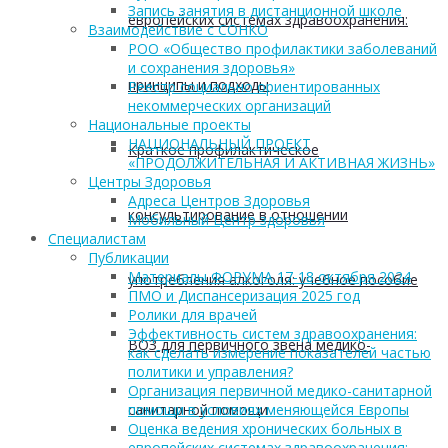
Запись занятия в дистанционной школе
европейских системах здравоохранения:
Взаимодействие с СОНКО
РОО «Общество профилактики заболеваний
и сохранения здоровья»
принципы и подходы
Реестр социально ориентированных
некоммерческих организаций
Национальные проекты
НАЦИОНАЛЬНЫЙ ПРОЕКТ
Краткое профилактическое
«ПРОДОЛЖИТЕЛЬНАЯ И АКТИВНАЯ ЖИЗНЬ»
Центры Здоровья
Адреса Центров Здоровья
консультирование в отношении
Мобильный Центр здоровья
Cпециалистам
Публикации
Материалы ФОРУМА 17-18 октября 2024
употребления алкоголя: учебное пособие
ПМО и Диспансеризация 2025 год
Ролики для врачей
Эффективность систем здравоохранения:
ВОЗ для первичного звена медико-
как сделать измерение показателей частью
политики и управления?
Организация первичной медико-санитарной
санитарной помощи
помощи в условиях меняющейся Европы
Оценка ведения хронических больных в
европейских системах здравоохранения: