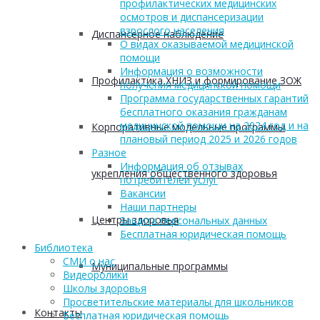
профилактических медицинских
осмотров и диспансеризации
взрослого населения
Диспансерное наблюдение
О видах оказываемой медицинской
помощи
Информация о возможности
Профилактика ХНИЗ и формирование ЗОЖ
получения медицинской помощи
Программа государственных гарантий
бесплатного оказания гражданам
медицинской помощи на 2024 год и на
Корпоративные модельные программы
плановый период 2025 и 2026 годов
Разное
Информация об отзывах
укрепления общественного здоровья
потребителей услуг
Вакансии
Наши партнеры
Центры здоровья
Защита персональных данных
Бесплатная юридическая помощь
Библиотека
СМИ о нас
Муниципальные программы
Видеоролики
Школы здоровья
Просветительские материалы для школьников
Контакты
Бесплатная юридическая помощь