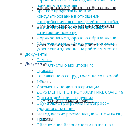
принципы и подходы
Формирование здорового образа жизни
Краткое профилактическое
консультирование в отношении
употребления алкоголя: учебное пособие
Обучающий курс «Внедрение программ
ВОЗ для первичного звена медико-
санитарной помощи
Формирование здорового образа жизни
Обучающий курс «Внедрение программ
укрепления здоровья на рабочем месте»
укрепления здоровья на рабочем месте»
Документы
Отчеты
Документы
Отчеты о мониторинге
Приказы
Соглашение о сотрудничестве со школой
149
Отчеты
Документы по диспансеризации
ДОКУМЕНТЫ ПО ПРОФИЛАКТИКЕ COVID-19
Противодействие коррупции
Отчеты о мониторинге
Обучающие программы по вопросам
здорового питания
Методические рекомендации ФГБУ «НМИЦ
Приказы
ТПМ»
Обеспечение безопасности пациентов