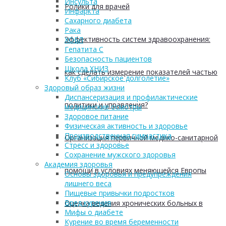
Инсульта
Ролики для врачей
Инфаркта
Сахарного диабета
Рака
Эффективность систем здравоохранения:
ХОБЛ
Гепатита С
Безопасность пациентов
Школа ХНИЗ
как сделать измерение показателей частью
Клуб «Сибирское долголетие»
Здоровый образ жизни
Диспансеризация и профилактические
политики и управления?
медицинские осмотры
Здоровое питание
Физическая активность и здоровье
Производственная гимнастика
Организация первичной медико-санитарной
Стресс и здоровье
Сохранение мужского здоровья
Академия здоровья
помощи в условиях меняющейся Европы
Основы здоровья и предупреждения
лишнего веса
Пищевые привычки подростков
Вред курения
Оценка ведения хронических больных в
Мифы о диабете
Курение во время беременности