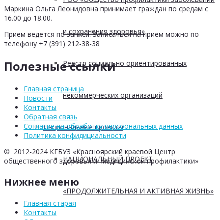
Маркина Ольга Леонидовна принимает граждан по средам с
16.00 до 18.00.
и сохранения здоровья»
Прием ведется по записи. Записаться на прием можно по
телефону +7 (391) 212-38-38
Полезные ссылки
Реестр социально ориентированных
Главная страница
некоммерческих организаций
Новости
Контакты
Обратная связь
Согласие на обработку персоональных данных
Национальные проекты
Политика конфидициальности
© 2012-2024 КГБУЗ «Красноярский краевой Центр
НАЦИОНАЛЬНЫЙ ПРОЕКТ
общественного здоровья и медицинской профилактики»
Нижнее меню
«ПРОДОЛЖИТЕЛЬНАЯ И АКТИВНАЯ ЖИЗНЬ»
Главная старая
Контакты