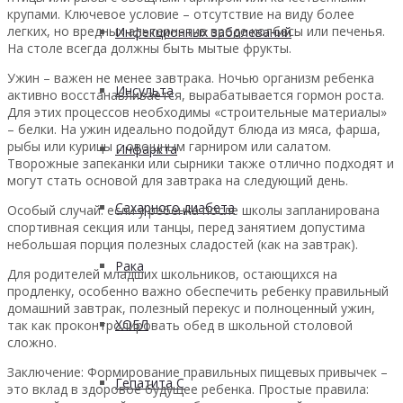
крупами. Ключевое условие – отсутствие на виду более
легких, но вредных альтернатив вроде колбасы или печенья.
Инфекционных заболеваний
На столе всегда должны быть мытые фрукты.
Ужин – важен не менее завтрака. Ночью организм ребенка
Инсульта
активно восстанавливается, вырабатывается гормон роста.
Для этих процессов необходимы «строительные материалы»
– белки. На ужин идеально подойдут блюда из мяса, фарша,
рыбы или курицы с овощным гарниром или салатом.
Инфаркта
Творожные запеканки или сырники также отлично подходят и
могут стать основой для завтрака на следующий день.
Сахарного диабета
Особый случай: если у ребенка после школы запланирована
спортивная секция или танцы, перед занятием допустима
небольшая порция полезных сладостей (как на завтрак).
Рака
Для родителей младших школьников, остающихся на
продленку, особенно важно обеспечить ребенку правильный
домашний завтрак, полезный перекус и полноценный ужин,
ХОБЛ
так как проконтролировать обед в школьной столовой
сложно.
Заключение: Формирование правильных пищевых привычек –
Гепатита С
это вклад в здоровое будущее ребенка. Простые правила: