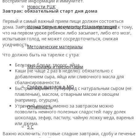
восприятие информации и иммунитет.
Новости РЦК
Завтрак: обязательный старт дня дома
Первый и самый важный прием пищи должен состояться
Нормативные документы РЦ компетенций
дома. Завтрак «на бегу» или его отсутствие приводят к тому,
что на первом уроке ребенок либо засыпает, либо его мозг,
испытывая голод, не может сосредоточиться, снижая
усидчивость.
Методические материалы
Что должно быть на тарелке с утра:
Белковые блюда: творог, яйца.
Материалы и презентации
Каши (не чаще 2 раз в неделю): обязательно с
добавлением сыра, яйца или сливочного масла для
сбалансированности.
График выездов в МО
Быстрый вариант: бутерброд с натуральным сыром (не
плавленым), маслом, отварным мясом и овощем
(например, огурцом).
Утренний десерт: именно за завтраком можно
Отчетность
позволить немного полезных сладостей: пару долек
шоколада, зефир, пастилу, чайную ложку меда, варенья
или джема.
5 С
Важно исключить: готовые сладкие завтраки, сдобу и печенье