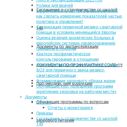
Ролики для врачей
Соглашение о сотрудничестве со школой
Эффективность систем здравоохранения:
как сделать измерение показателей частью
политики и управления?
Организация первичной медико-санитарной
149
помощи в условиях меняющейся Европы
Оценка ведения хронических больных в
европейских системах здравоохранения:
Документы по диспансеризации
принципы и подходы
Краткое профилактическое
консультирование в отношении
употребления алкоголя: учебное пособие
ДОКУМЕНТЫ ПО ПРОФИЛАКТИКЕ COVID-19
ВОЗ для первичного звена медико-
санитарной помощи
Формирование здорового образа жизни
Противодействие коррупции
Обучающий курс «Внедрение программ
укрепления здоровья на рабочем месте»
Документы
Обучающие программы по вопросам
Отчеты
Отчеты о мониторинге
Приказы
Соглашение о сотрудничестве со школой
здорового питания
149