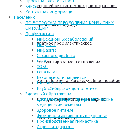
Проектная деятельность
европейских системах здравоохранения:
Кейсы
Контактная информация
Населению
ПО ВОПРОСАМ ПРЕОДОЛЕНИЯ КРИЗИСНЫХ
принципы и подходы
СИТУАЦИЙ
Профилактика
Инфекционных заболеваний
Краткое профилактическое
Инсульта
Инфаркта
Сахарного диабета
Рака
консультирование в отношении
ХОБЛ
Гепатита С
Безопасность пациентов
употребления алкоголя: учебное пособие
Школа ХНИЗ
Клуб «Сибирское долголетие»
Здоровый образ жизни
ВОЗ для первичного звена медико-
Диспансеризация и профилактические
медицинские осмотры
Здоровое питание
Физическая активность и здоровье
санитарной помощи
Производственная гимнастика
Стресс и здоровье