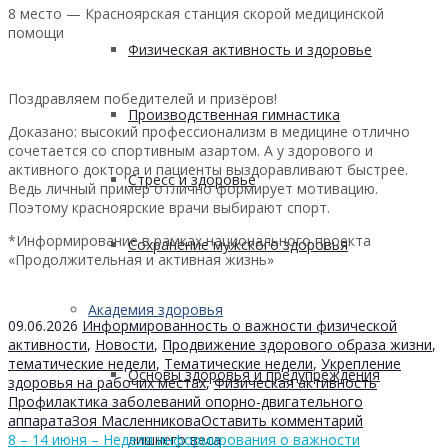
8 место — Красноярская станция скорой медицинской
помощи
Физическая активность и здоровье
Поздравляем победителей и призёров!
Производственная гимнастика
Доказано: высокий профессионализм в медицине отлично
сочетается со спортивным азартом. А у здорового и
активного доктора и пациенты выздоравливают быстрее.
Стресс и здоровье
Ведь личный пример отлично формирует мотивацию.
Поэтому красноярские врачи выбирают спорт.
*Информирование в рамках национального проекта
Сохранение мужского здоровья
«Продолжительная и активная жизнь»
Академия здоровья
09.06.2026
Информированность о важности физической
активности
,
Новости
,
Продвижение здорового образа жизни
,
тематические недели
,
Тематические недели
,
Укрепление
Основы здоровья и предупреждения
здоровья на рабочих местах
,
Физическая активность
Профилактика заболеваний опорно-двигательного
аппарата
Зоя Масленникова
Оставить комментарий
8 – 14 июня – Неделя информирования о важности
лишнего веса