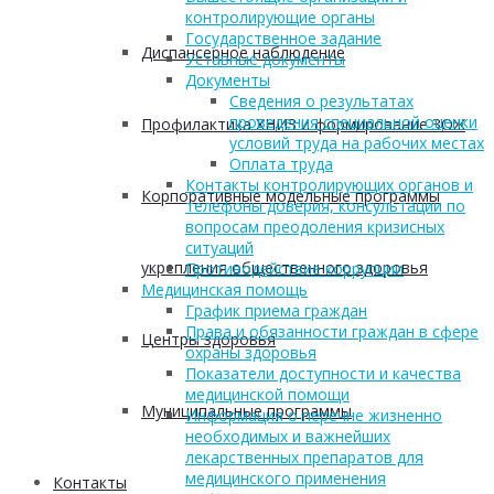
контролирующие органы
Государственное задание
Диспансерное наблюдение
Уставные документы
Документы
Сведения о результатах
проведения специальной оценки
Профилактика ХНИЗ и формирование ЗОЖ
условий труда на рабочих местах
Оплата труда
Контакты контролирующих органов и
Корпоративные модельные программы
телефоны доверия, консультации по
вопросам преодоления кризисных
ситуаций
укрепления общественного здоровья
Противодействие коррупции
Медицинская помощь
График приема граждан
Права и обязанности граждан в сфере
Центры здоровья
охраны здоровья
Показатели доступности и качества
медицинской помощи
Муниципальные программы
Информация о перечне жизненно
необходимых и важнейших
лекарственных препаратов для
медицинского применения
Контакты