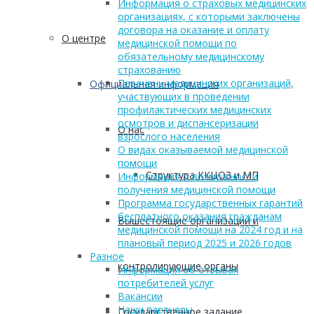
Информация о страховых медицинских
организациях, с которыми заключены
договора на оказание и оплату
О центре
медицинской помощи по
обязательному медицинскому
страхованию
Перечень медицинских организаций,
Официальная информация
участвующих в проведении
профилактических медицинских
осмотров и диспансеризации
О нас
взрослого населения
О видах оказываемой медицинской
помощи
Структура ККЦОЗ и МП
Информация о возможности
получения медицинской помощи
Программа государственных гарантий
бесплатного оказания гражданам
Вышестоящие организации и
медицинской помощи на 2024 год и на
плановый период 2025 и 2026 годов
Разное
контролирующие органы
Информация об отзывах
потребителей услуг
Вакансии
Наши партнеры
Государственное задание