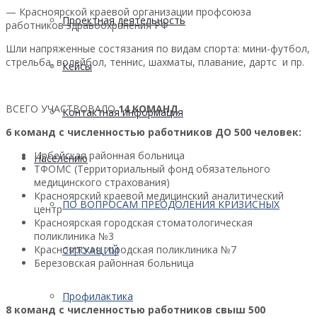
— Красноярской краевой организации профсоюза
Проектная деятельность
работников здравоохранения РФ
Шли напряженные состязания по видам спорта: мини-футбол,
стрельба, волейбол, теннис, шахматы, плавание, дартс и пр.
Кейсы
ВСЕГО УЧАСТВОВАЛО
14 КОМАНД
Контактная информация
6 команд с численностью работников ДО 500 человек:
Ирбейская районная больница
Населению
ТФОМС (Территориальный фонд обязательного
медицинского страхования)
Красноярский краевой медицинский аналитический
ПО ВОПРОСАМ ПРЕОДОЛЕНИЯ КРИЗИСНЫХ
центр
Красноярская городская стоматологическая
поликлиника №3
Красноярская городская поликлиника №7
СИТУАЦИЙ
Березовская районная больница
Профилактика
8 команд с численностью работников свыш 500