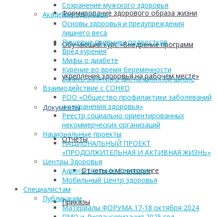
Сохранение мужского здоровья
Формирование здорового образа жизни
Академия здоровья
Основы здоровья и предупреждения
лишнего веса
Пищевые привычки подростков
Обучающий курс «Внедрение программ
Вред курения
Мифы о диабете
Курение во время беременности
укрепления здоровья на рабочем месте»
Запись занятия в дистанционной школе
Взаимодействие с СОНКО
РОО «Общество профилактики заболеваний
и сохранения здоровья»
Документы
Реестр социально ориентированных
некоммерческих организаций
Национальные проекты
Отчеты
НАЦИОНАЛЬНЫЙ ПРОЕКТ
«ПРОДОЛЖИТЕЛЬНАЯ И АКТИВНАЯ ЖИЗНЬ»
Центры Здоровья
Отчеты о мониторинге
Адреса Центров Здоровья
Мобильный Центр здоровья
Cпециалистам
Публикации
Приказы
Материалы ФОРУМА 17-18 октября 2024
ПМО и Диспансеризация 2025 год