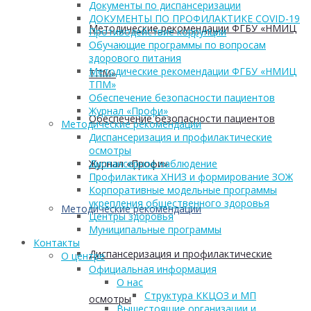
Документы по диспансеризации
ДОКУМЕНТЫ ПО ПРОФИЛАКТИКЕ COVID-19
Методические рекомендации ФГБУ «НМИЦ
Противодействие коррупции
Обучающие программы по вопросам
здорового питания
Методические рекомендации ФГБУ «НМИЦ
ТПМ»
ТПМ»
Обеспечение безопасности пациентов
Журнал «Профи»
Обеспечение безопасности пациентов
Методические рекомендации
Диспансеризация и профилактические
осмотры
Журнал «Профи»
Диспансерное наблюдение
Профилактика ХНИЗ и формирование ЗОЖ
Корпоративные модельные программы
укрепления общественного здоровья
Методические рекомендации
Центры здоровья
Муниципальные программы
Контакты
Диспансеризация и профилактические
О центре
Официальная информация
О нас
Структура ККЦОЗ и МП
осмотры
Вышестоящие организации и