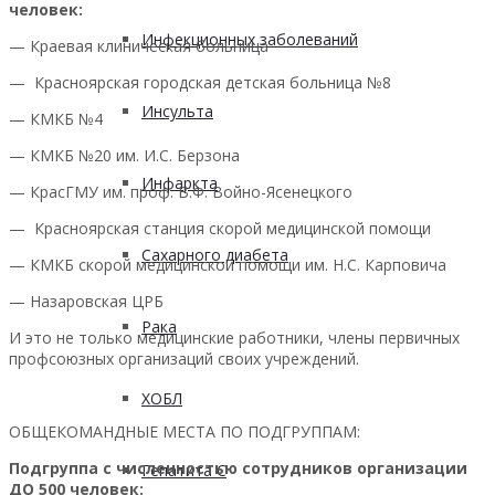
человек:
Инфекционных заболеваний
— Краевая клиническая больница
— Красноярская городская детская больница №8
Инсульта
— КМКБ №4
— КМКБ №20 им. И.С. Берзона
Инфаркта
— КрасГМУ им. проф. В.Ф. Войно-Ясенецкого
— Красноярская станция скорой медицинской помощи
Сахарного диабета
— КМКБ скорой медицинской помощи им. Н.С. Карповича
— Назаровская ЦРБ
Рака
И это не только медицинские работники, члены первичных
профсоюзных организаций своих учреждений.
ХОБЛ
ОБЩЕКОМАНДНЫЕ МЕСТА ПО ПОДГРУППАМ:
Подгруппа с численностью сотрудников организации
Гепатита С
ДО 500 человек: