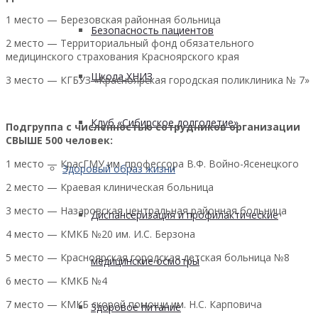
1 место — Березовская районная больница
Безопасность пациентов
2 место — Территориальный фонд обязательного
медицинского страхования Красноярского края
Школа ХНИЗ
3 место — КГБУЗ «Красноярская городская поликлиника № 7»
Клуб «Сибирское долголетие»
Подгруппа с численностью сотрудников организации
СВЫШЕ 500 человек:
1 место — КрасГМУ им. профессора В.Ф. Войно-Ясенецкого
Здоровый образ жизни
2 место — Краевая клиническая больница
3 место — Назаровская центральная районная больница
Диспансеризация и профилактические
4 место — КМКБ №20 им. И.С. Берзона
5 место — Красноярская городская детская больница №8
медицинские осмотры
6 место — КМКБ №4
7 место — КМКБ скорой помощи им. Н.С. Карповича
Здоровое питание