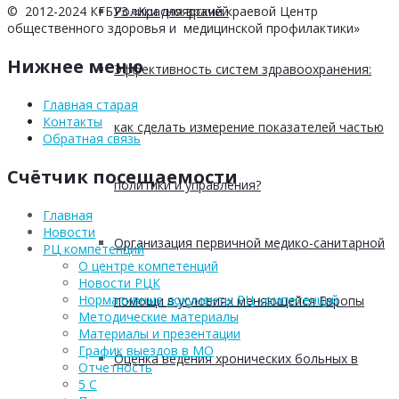
Ролики для врачей
© 2012-2024 КГБУЗ «Красноярский краевой Центр
общественного здоровья и медицинской профилактики»
Нижнее меню
Эффективность систем здравоохранения:
Главная старая
Контакты
как сделать измерение показателей частью
Обратная связь
Счётчик посещаемости
политики и управления?
Главная
Новости
Организация первичной медико-санитарной
РЦ компетенций
О центре компетенций
Новости РЦК
Нормативные документы РЦ компетенций
помощи в условиях меняющейся Европы
Методические материалы
Материалы и презентации
График выездов в МО
Оценка ведения хронических больных в
Отчетность
5 С