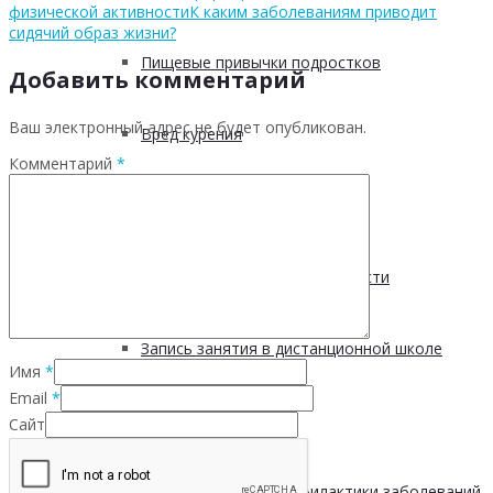
физической активности
К каким заболеваниям приводит
сидячий образ жизни?
Пищевые привычки подростков
Добавить комментарий
Ваш электронный адрес не будет опубликован.
Вред курения
Комментарий
*
Мифы о диабете
Курение во время беременности
Запись занятия в дистанционной школе
Имя
*
Email
*
Взаимодействие с СОНКО
Сайт
РОО «Общество профилактики заболеваний