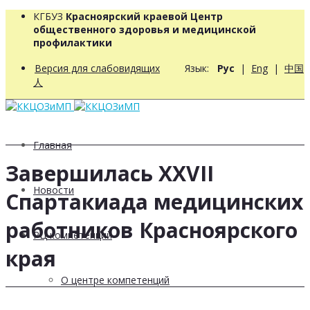
КГБУЗ
Красноярский краевой Центр
общественного здоровья и медицинской
профилактики
Версия для слабовидящих
Язык:
Рус
|
Eng
|
中国
人
Главная
Завершилась XXVII
Новости
Спартакиада медицинских
работников Красноярского
РЦ компетенций
края
О центре компетенций