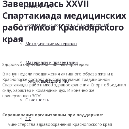
Завершилась XXVII
Новости РЦК
Спартакиада медицинских
работников Красноярского
Нормативные документы РЦ компетенций
края
Методические материалы
Материалы и презентации
Здоровый образ жизни – личным примером!
В канун недели продвижения активного образа жизни в
Красноярске состоялись соревнования традиционной
График выездов в МО
Спартакиады работников здравоохранения. Спорт объединил
силу, характер и командный дух. И конечно же –
приверженцев ЗОЖ!
Отчетность
Соревнования организованы при поддержке:
5 С
— министерства здравоохранения Красноярского края