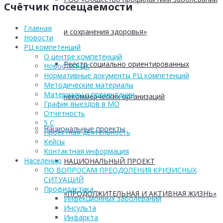
Счётчик посещаемости
Главная
и сохранения здоровья»
Новости
РЦ компетенций
О центре компетенций
Реестр социально ориентированных
Новости РЦК
Нормативные документы РЦ компетенций
Методические материалы
Материалы и презентации
некоммерческих организаций
График выездов в МО
Отчетность
5 С
Национальные проекты
Проектная деятельность
Кейсы
Контактная информация
Населению
НАЦИОНАЛЬНЫЙ ПРОЕКТ
ПО ВОПРОСАМ ПРЕОДОЛЕНИЯ КРИЗИСНЫХ
СИТУАЦИЙ
Профилактика
«ПРОДОЛЖИТЕЛЬНАЯ И АКТИВНАЯ ЖИЗНЬ»
Инфекционных заболеваний
Инсульта
Инфаркта