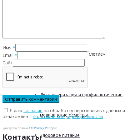
Безопасность пациентов
Школа ХНИЗ
Имя
*
Клуб «Сибирское долголетие»
Email
*
Сайт
Здоровый образ жизни
Диспансеризация и профилактические
Я даю
согласие
на обработку персональных данных и
медицинские осмотры
ознакомлен с
политикой конфиденциальности
доступен плагин
ATs Privacy Policy
©
Контакты
Здоровое питание