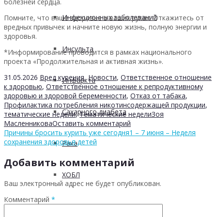
болезней сердца.
Инфекционных заболеваний
Помните, что ваше здоровье в ваших руках. Откажитесь от
вредных привычек и начните новую жизнь, полную энергии и
здоровья.
Инсульта
*Информирование проводится в рамках национального
проекта «Продолжительная и активная жизнь».
31.05.2026
Вред курения
,
Новости
,
Ответственное отношение
Инфаркта
к здоровью
,
Ответственное отношение к репродуктивному
здоровью и здоровой беременности
,
Отказ от табака
,
Профилактика потребления никотинсодержащей продукции
,
Сахарного диабета
тематические недели
,
Тематические недели
Зоя
Масленникова
Оставить комментарий
Причины бросить курить уже сегодня
1 – 7 июня – Неделя
сохранения здоровья детей
Рака
Добавить комментарий
ХОБЛ
Ваш электронный адрес не будет опубликован.
Комментарий
*
Гепатита С