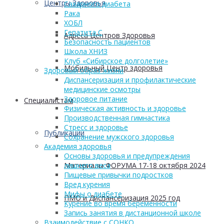
Центры Здоровья
Сахарного диабета
Рака
ХОБЛ
Гепатита С
Адреса Центров Здоровья
Безопасность пациентов
Школа ХНИЗ
Клуб «Сибирское долголетие»
Мобильный Центр здоровья
Здоровый образ жизни
Диспансеризация и профилактические
медицинские осмотры
Здоровое питание
Cпециалистам
Физическая активность и здоровье
Производственная гимнастика
Стресс и здоровье
Публикации
Сохранение мужского здоровья
Академия здоровья
Основы здоровья и предупреждения
Материалы ФОРУМА 17-18 октября 2024
лишнего веса
Пищевые привычки подростков
Вред курения
Мифы о диабете
ПМО и Диспансеризация 2025 год
Курение во время беременности
Запись занятия в дистанционной школе
Взаимодействие с СОНКО