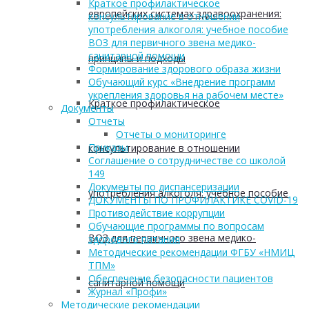
Краткое профилактическое
европейских системах здравоохранения:
консультирование в отношении
употребления алкоголя: учебное пособие
ВОЗ для первичного звена медико-
санитарной помощи
принципы и подходы
Формирование здорового образа жизни
Обучающий курс «Внедрение программ
укрепления здоровья на рабочем месте»
Краткое профилактическое
Документы
Отчеты
Отчеты о мониторинге
Приказы
консультирование в отношении
Соглашение о сотрудничестве со школой
149
Документы по диспансеризации
употребления алкоголя: учебное пособие
ДОКУМЕНТЫ ПО ПРОФИЛАКТИКЕ COVID-19
Противодействие коррупции
Обучающие программы по вопросам
ВОЗ для первичного звена медико-
здорового питания
Методические рекомендации ФГБУ «НМИЦ
ТПМ»
Обеспечение безопасности пациентов
санитарной помощи
Журнал «Профи»
Методические рекомендации