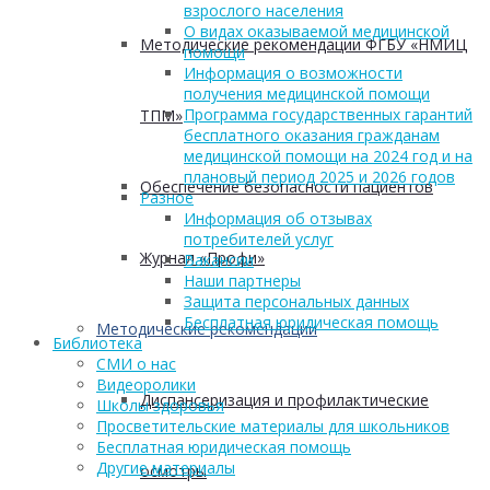
взрослого населения
О видах оказываемой медицинской
Методические рекомендации ФГБУ «НМИЦ
помощи
Информация о возможности
получения медицинской помощи
Программа государственных гарантий
ТПМ»
бесплатного оказания гражданам
медицинской помощи на 2024 год и на
плановый период 2025 и 2026 годов
Обеспечение безопасности пациентов
Разное
Информация об отзывах
потребителей услуг
Журнал «Профи»
Вакансии
Наши партнеры
Защита персональных данных
Бесплатная юридическая помощь
Методические рекомендации
Библиотека
СМИ о нас
Видеоролики
Диспансеризация и профилактические
Школы здоровья
Просветительские материалы для школьников
Бесплатная юридическая помощь
Другие материалы
осмотры