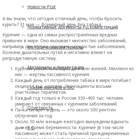
Новости РЦК
А вы знали, что сегодня отличный день, чтобы бросить
курить? 31 мая — Всемирный день без табака.
Нормативные документы РЦ компетенций
Курение — одна из самых распространённых вредных
привычек в мире. Оно вызывает множество заболеваний,
например, рак лёгких, сердечно-сосудистые заболевания,
Методические материалы
болезни дыхательных путей и негативно влияет на
репродуктивную систему.
Материалы и презентации
Курение уносит ежегодно до 8 млн жизней. Миллион из
них — жертвы пассивного курения.
Каждый день от потребления табака в мире погибает
около 14 тыс. человек. Это пациенты восьми
График выездов в МО
участковых терапевтов.
Каждый год только в России 330–400 тыс. человек
умирают от связанных с курением заболеваний.
Отчетность
Пачка сигарет в день — это около 500 рентген
облучения за год.
Около 50 млн женщин ежегодно вынуждены вдыхать
дым во время беременности. Курение (в том числе
5 С
пассивное) может стать причиной преждевременных