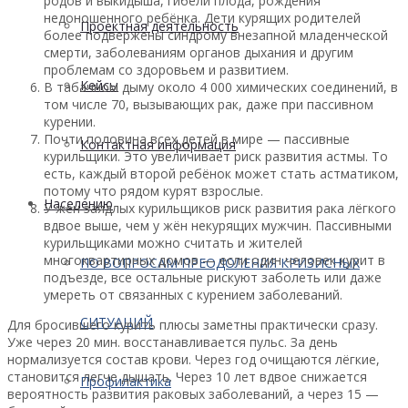
родов и выкидыша, гибели плода, рождения
недоношенного ребёнка. Дети курящих родителей
Проектная деятельность
более подвержены синдрому внезапной младенческой
смерти, заболеваниям органов дыхания и другим
проблемам со здоровьем и развитием.
Кейсы
В табачном дыму около 4 000 химических соединений, в
том числе 70, вызывающих рак, даже при пассивном
курении.
Почти половина всех детей в мире — пассивные
Контактная информация
курильщики. Это увеличивает риск развития астмы. То
есть, каждый второй ребёнок может стать астматиком,
потому что рядом курят взрослые.
Населению
У жён заядлых курильщиков риск развития рака лёгкого
вдвое выше, чем у жён некурящих мужчин. Пассивными
курильщиками можно считать и жителей
многоквартирных домов — если один человек курит в
ПО ВОПРОСАМ ПРЕОДОЛЕНИЯ КРИЗИСНЫХ
подъезде, все остальные рискуют заболеть или даже
умереть от связанных с курением заболеваний.
СИТУАЦИЙ
Для бросившего курить плюсы заметны практически сразу.
Уже через 20 мин. восстанавливается пульс. За день
нормализуется состав крови. Через год очищаются лёгкие,
становится легче дышать. Через 10 лет вдвое снижается
Профилактика
вероятность развития раковых заболеваний, а через 15 —