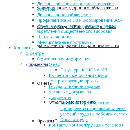
Диспансеризация и профилактические
Формирование здорового образа жизни
осмотры
Диспансерное наблюдение
Профилактика ХНИЗ и формирование ЗОЖ
Корпоративные модельные программы
Обучающий курс «Внедрение программ
укрепления общественного здоровья
Центры здоровья
Муниципальные программы
укрепления здоровья на рабочем месте»
Контакты
О центре
Официальная информация
Документы
О нас
Структура ККЦОЗ и МП
Вышестоящие организации и
контролирующие органы
Отчеты
Государственное задание
Уставные документы
Документы
Отчеты о мониторинге
Сведения о результатах
проведения специальной оценки
условий труда на рабочих местах
Оплата труда
Приказы
Контакты контролирующих органов и