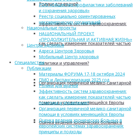
Ролики для врачей
РОО «Общество профилактики заболеваний
и сохранения здоровья»
Реестр социально ориентированных
некоммерческих организаций
Эффективность систем здравоохранения:
Национальные проекты
НАЦИОНАЛЬНЫЙ ПРОЕКТ
«ПРОДОЛЖИТЕЛЬНАЯ И АКТИВНАЯ ЖИЗНЬ»
как сделать измерение показателей частью
Центры Здоровья
Адреса Центров Здоровья
Мобильный Центр здоровья
Cпециалистам
политики и управления?
Публикации
Материалы ФОРУМА 17-18 октября 2024
ПМО и Диспансеризация 2025 год
Организация первичной медико-санитарной
Ролики для врачей
Эффективность систем здравоохранения:
как сделать измерение показателей частью
помощи в условиях меняющейся Европы
политики и управления?
Организация первичной медико-санитарной
помощи в условиях меняющейся Европы
Оценка ведения хронических больных в
Оценка ведения хронических больных в
европейских системах здравоохранения:
принципы и подходы