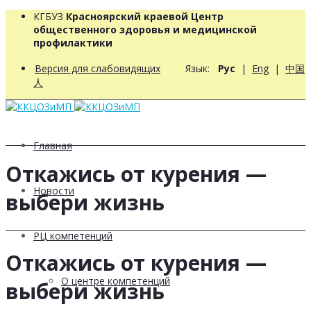
КГБУЗ
Красноярский краевой Центр
общественного здоровья и медицинской
профилактики
Версия для слабовидящих
Язык:
Рус
|
Eng
|
中国
人
Главная
Откажись от курения —
Новости
выбери жизнь
РЦ компетенций
Откажись от курения —
О центре компетенций
выбери жизнь