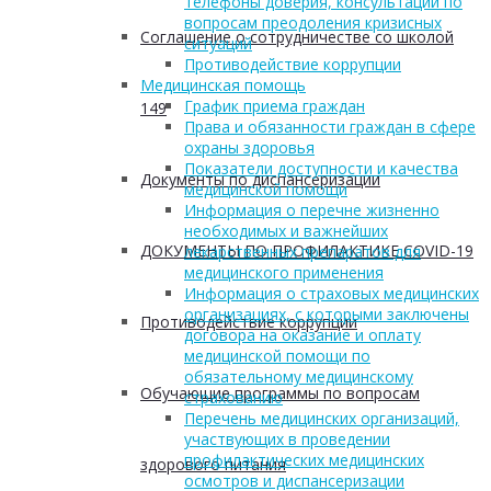
телефоны доверия, консультации по
вопросам преодоления кризисных
Соглашение о сотрудничестве со школой
ситуаций
Противодействие коррупции
Медицинская помощь
График приема граждан
149
Права и обязанности граждан в сфере
охраны здоровья
Показатели доступности и качества
Документы по диспансеризации
медицинской помощи
Информация о перечне жизненно
необходимых и важнейших
ДОКУМЕНТЫ ПО ПРОФИЛАКТИКЕ COVID-19
лекарственных препаратов для
медицинского применения
Информация о страховых медицинских
организациях, с которыми заключены
Противодействие коррупции
договора на оказание и оплату
медицинской помощи по
обязательному медицинскому
Обучающие программы по вопросам
страхованию
Перечень медицинских организаций,
участвующих в проведении
профилактических медицинских
здорового питания
осмотров и диспансеризации