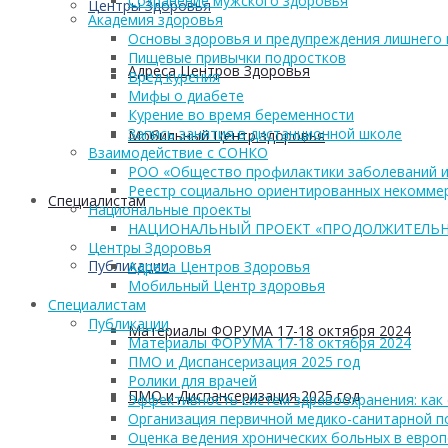
Сохранение мужского здоровья
Центры Здоровья
Академия здоровья
Основы здоровья и предупреждения лишнего 
Пищевые привычки подростков
Адреса Центров Здоровья
Вред курения
Мифы о диабете
Курение во время беременности
Запись занятия в дистанционной школе
Мобильный Центр здоровья
Взаимодействие с СОНКО
РОО «Общество профилактики заболеваний и
Реестр социально ориентированных некоммер
Cпециалистам
Национальные проекты
НАЦИОНАЛЬНЫЙ ПРОЕКТ «ПРОДОЛЖИТЕЛЬН
Центры Здоровья
Публикации
Адреса Центров Здоровья
Мобильный Центр здоровья
Cпециалистам
Публикации
Материалы ФОРУМА 17-18 октября 2024
Материалы ФОРУМА 17-18 октября 2024
ПМО и Диспансеризация 2025 год
Ролики для врачей
ПМО и Диспансеризация 2025 год
Эффективность систем здравоохранения: как 
Организация первичной медико-санитарной 
Оценка ведения хронических больных в европ