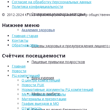
Согласие на обработку персоональных данных
Политика конфидициальности
Сохранение мужского здоровья
© 2012-2024 КГБУЗ «Красноярский краевой Центр общественн
Нижнее меню
Академия здоровья
Главная старая
Контакты
Обратная связь
Основы здоровья и предупреждения лишнего 
Счётчик посещаемости
Пищевые привычки подростков
Главная
Новости
РЦ компетенций
Вред курения
О центре компетенций
Новости РЦК
Нормативные документы РЦ компетенций
Мифы о диабете
Методические материалы
Материалы и презентации
График выездов в МО
Отчетность
Курение во время беременности