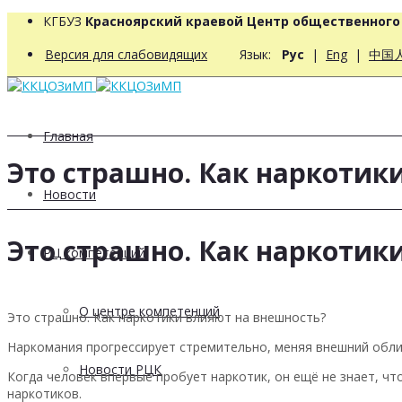
КГБУЗ
Красноярский краевой Центр общественног
Версия для слабовидящих
Язык:
Рус
|
Eng
|
中国
Главная
Это страшно. Как наркотик
Новости
Это страшно. Как наркотик
РЦ компетенций
О центре компетенций
Это страшно. Как наркотики влияют на внешность?
Наркомания прогрессирует стремительно, меняя внешний обли
Новости РЦК
Когда человек впервые пробует наркотик, он ещё не знает, чт
наркотиков.