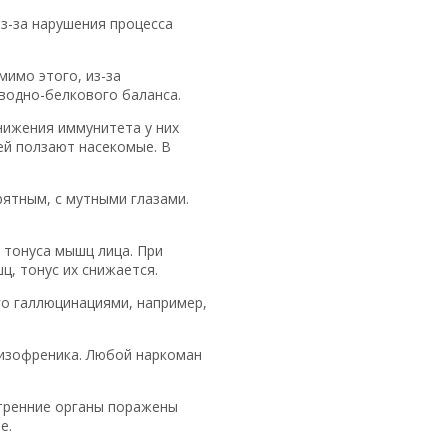
з-за нарушения процесса
мимо этого, из-за
 водно-белкового баланса.
нижения иммунитета у них
ей ползают насекомые. В
рятным, с мутными глазами.
 тонуса мышц лица. При
, тонус их снижается.
го галлюцинациями, например,
шизофреника. Любой наркоман
нутренние органы поражены
е.