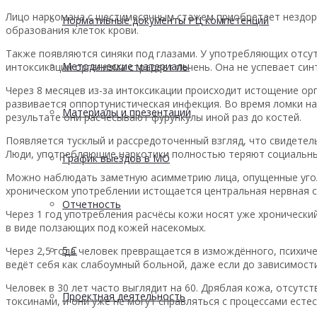
Лицо наркомана с шестимесячным стажем приобретает нездоро
Нормативные документы РЦ компетенций
образования клеток крови.
Также появляются синяки под глазами. У употребляющих отсутс
Методические материалы
интоксикации организма страдает печень. Она не успевает си
Через 8 месяцев из-за интоксикации происходит истощение ор
развивается оппортунистическая инфекция. Во время ломки н
Материалы и презентации
результате они расчесывают фурункулы иной раз до костей.
Появляется тусклый и рассредоточенный взгляд, что свидетел
Люди, употребляющие наркотики полностью теряют социальны
График выездов в МО
Можно наблюдать заметную асимметрию лица, опущенные уголк
хроническом употреблении истощается центральная нервная си
Отчетность
Через 1 год употребления расчёсы кожи носят уже хронически
в виде ползающих под кожей насекомых.
5 С
Через 2,5 года человек превращается в измождённого, психич
ведёт себя как слабоумный больной, даже если до зависимост
Человек в 30 лет часто выглядит на 60. Дряблая кожа, отсутс
Проектная деятельность
токсинами, и они уже не могут справляться с процессами есте