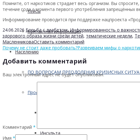
Помните, от наркотиков страдает весь организм. Вы спросите
течение года с момента первого употребления запрещённых в
Кейсы
Информирование проводится при поддержке нацпроекта «Про
24.06.2026
Борьба с диабетом
,
Информированность о важности
Контактная информация
здорового образа жизни среди детей
,
тематические недели
,
Те
Масленникова
Оставить комментарий
Почему не стоит даже пробовать?
Развеиваем мифы о наркоти
Населению
Добавить комментарий
ПО ВОПРОСАМ ПРЕОДОЛЕНИЯ КРИЗИСНЫХ СИТУ
Ваш электронный адрес не будет опубликован.
Профилактика
Инфекционных заболеваний
Комментарий
*
Инсульта
Имя
*