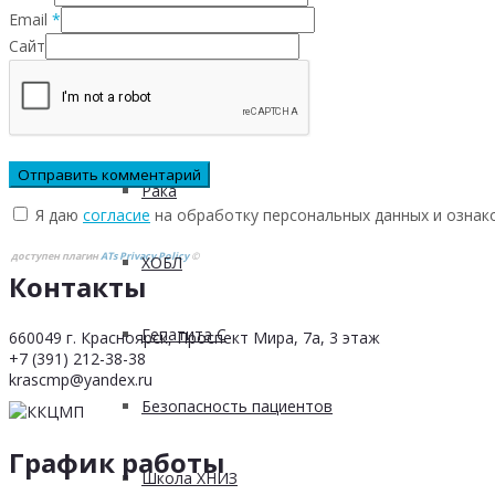
Email
*
Сайт
Инфаркта
Сахарного диабета
Рака
Я даю
согласие
на обработку персональных данных и ознак
доступен плагин
ATs Privacy Policy
©
ХОБЛ
Контакты
Гепатита С
660049 г. Красноярск, Проспект Мира, 7а, 3 этаж
+7 (391) 212-38-38
krascmp@yandex.ru
Безопасность пациентов
График работы
Школа ХНИЗ