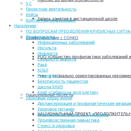
5 С
Проектная деятельность
Кейсы
Запись занятия в дистанционной школе
Контактная информация
Населению
ПО ВОПРОСАМ ПРЕОДОЛЕНИЯ КРИЗИСНЫХ СИТУ
Профилактика
Взаимодействие с СОНКО
Инфекционных заболеваний
Инсульта
Инфаркта
РОО «Общество профилактики заболеваний и
Сахарного диабета
Рака
ХОБЛ
Реестр социально ориентированных некоммер
Гепатита С
Безопасность пациентов
Школа ХНИЗ
Клуб «Сибирское долголетие»
Национальные проекты
Здоровый образ жизни
Диспансеризация и профилактические медици
Здоровое питание
НАЦИОНАЛЬНЫЙ ПРОЕКТ «ПРОДОЛЖИТЕЛЬН
Физическая активность и здоровье
Производственная гимнастика
Стресс и здоровье