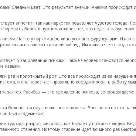
вый бледный цвет. Это результат анемии. Анемия происходит и
твует аппетит, так как наркотик подавляет чувство голода. По
нтезировать белок в нужном количестве, что ведёт к нарушению
ганизма. Часто у наркоманов лицо усыпано фурункулами. Из-за с
аркоманы испытывают сильнейший зуд. Им кажется, что под кож
ьствует о заболевании психики. Также человек становится неоп
е навыки.
и рта и приоткрытый рот. Это всё происходит из-за нарушения
стема, и она перестаёт правильно координировать работу мышц
й характер. Расчёсы — это проявление психоза, сопровождаемо
ески больного и опустившегося человека. Внешне он похож на 
и он был академиком.
твие тургора, разросшийся нос, как бывает у пожилых людей. В
ственного старения. Поэтому старение идёт во много раз быстре