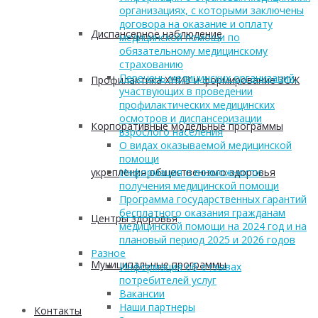
организациях, с которыми заключены
договора на оказание и оплату
Диспансерное наблюдение
медицинской помощи по
обязательному медицинскому
страхованию
Перечень медицинских организаций,
Профилактика ХНИЗ и формирование ЗОЖ
участвующих в проведении
профилактических медицинских
осмотров и диспансеризации
Корпоративные модельные программы
взрослого населения
О видах оказываемой медицинской
помощи
укрепления общественного здоровья
Информация о возможности
получения медицинской помощи
Программа государственных гарантий
бесплатного оказания гражданам
Центры здоровья
медицинской помощи на 2024 год и на
плановый период 2025 и 2026 годов
Разное
Муниципальные программы
Информация об отзывах
потребителей услуг
Вакансии
Наши партнеры
Контакты