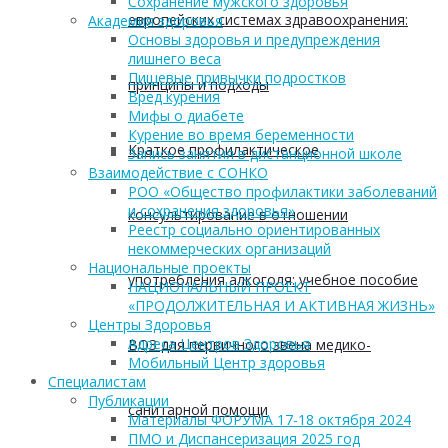
Сохранение мужского здоровья
европейских системах здравоохранения:
Академия здоровья
Основы здоровья и предупреждения
лишнего веса
Пищевые привычки подростков
принципы и подходы
Вред курения
Мифы о диабете
Курение во время беременности
Краткое профилактическое
Запись занятия в дистанционной школе
Взаимодействие с СОНКО
РОО «Общество профилактики заболеваний
и сохранения здоровья»
консультирование в отношении
Реестр социально ориентированных
некоммерческих организаций
Национальные проекты
употребления алкоголя: учебное пособие
НАЦИОНАЛЬНЫЙ ПРОЕКТ
«ПРОДОЛЖИТЕЛЬНАЯ И АКТИВНАЯ ЖИЗНЬ»
Центры Здоровья
Адреса Центров Здоровья
ВОЗ для первичного звена медико-
Мобильный Центр здоровья
Cпециалистам
Публикации
санитарной помощи
Материалы ФОРУМА 17-18 октября 2024
ПМО и Диспансеризация 2025 год