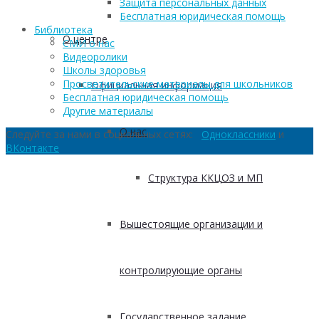
Защита персональных данных
Бесплатная юридическая помощь
Библиотека
О центре
СМИ о нас
Видеоролики
Школы здоровья
Просветительские материалы для школьников
Официальная информация
Бесплатная юридическая помощь
Другие материалы
О нас
Следуйте за нами в социальных сетях:
Одноклассники
и
ВКонтакте
Структура ККЦОЗ и МП
Вышестоящие организации и
контролирующие органы
Государственное задание