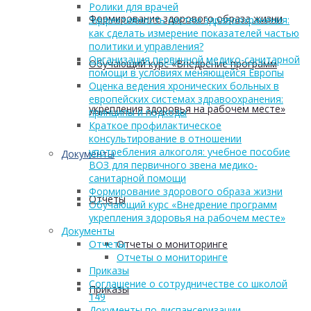
Ролики для врачей
Формирование здорового образа жизни
Эффективность систем здравоохранения:
как сделать измерение показателей частью
политики и управления?
Организация первичной медико-санитарной
Обучающий курс «Внедрение программ
помощи в условиях меняющейся Европы
Оценка ведения хронических больных в
европейских системах здравоохранения:
укрепления здоровья на рабочем месте»
принципы и подходы
Краткое профилактическое
консультирование в отношении
употребления алкоголя: учебное пособие
Документы
ВОЗ для первичного звена медико-
санитарной помощи
Формирование здорового образа жизни
Отчеты
Обучающий курс «Внедрение программ
укрепления здоровья на рабочем месте»
Документы
Отчеты о мониторинге
Отчеты
Отчеты о мониторинге
Приказы
Соглашение о сотрудничестве со школой
Приказы
149
Документы по диспансеризации