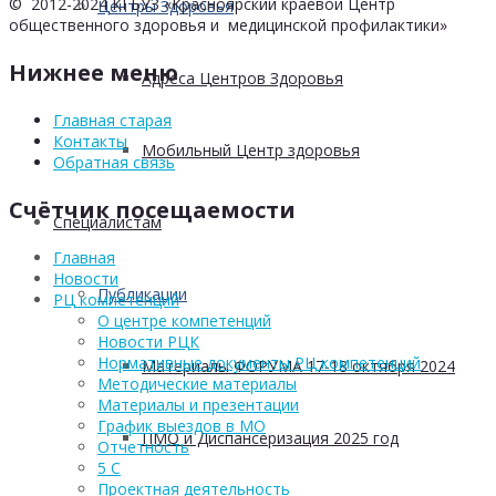
© 2012-2024 КГБУЗ «Красноярский краевой Центр
Центры Здоровья
общественного здоровья и медицинской профилактики»
Нижнее меню
Адреса Центров Здоровья
Главная старая
Контакты
Мобильный Центр здоровья
Обратная связь
Счётчик посещаемости
Cпециалистам
Главная
Новости
Публикации
РЦ компетенций
О центре компетенций
Новости РЦК
Нормативные документы РЦ компетенций
Материалы ФОРУМА 17-18 октября 2024
Методические материалы
Материалы и презентации
График выездов в МО
ПМО и Диспансеризация 2025 год
Отчетность
5 С
Проектная деятельность