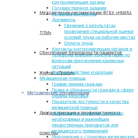
контролирующие органы
Государственное задание
Методические рекомендации ФГБУ «НМИЦ
Уставные документы
Документы
Сведения о результатах
проведения специальной оценки
ТПМ»
условий труда на рабочих местах
Оплата труда
Контакты контролирующих органов и
Обеспечение безопасности пациентов
телефоны доверия, консультации по
вопросам преодоления кризисных
ситуаций
Противодействие коррупции
Журнал «Профи»
Медицинская помощь
График приема граждан
Права и обязанности граждан в сфере
Методические рекомендации
охраны здоровья
Показатели доступности и качества
медицинской помощи
Диспансеризация и профилактические
Информация о перечне жизненно
необходимых и важнейших
лекарственных препаратов для
медицинского применения
осмотры
Информация о страховых медицинских