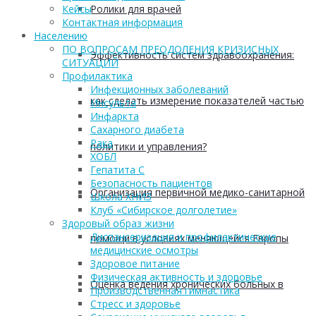
Ролики для врачей
Кейсы
Контактная информация
Населению
ПО ВОПРОСАМ ПРЕОДОЛЕНИЯ КРИЗИСНЫХ
Эффективность систем здравоохранения:
СИТУАЦИЙ
Профилактика
Инфекционных заболеваний
как сделать измерение показателей частью
Инсульта
Инфаркта
Сахарного диабета
Рака
политики и управления?
ХОБЛ
Гепатита С
Безопасность пациентов
Организация первичной медико-санитарной
Школа ХНИЗ
Клуб «Сибирское долголетие»
Здоровый образ жизни
Диспансеризация и профилактические
помощи в условиях меняющейся Европы
медицинские осмотры
Здоровое питание
Физическая активность и здоровье
Оценка ведения хронических больных в
Производственная гимнастика
Стресс и здоровье