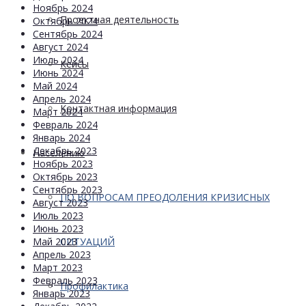
Ноябрь 2024
Проектная деятельность
Октябрь 2024
Сентябрь 2024
Август 2024
Июль 2024
Кейсы
Июнь 2024
Май 2024
Апрель 2024
Контактная информация
Март 2024
Февраль 2024
Январь 2024
Декабрь 2023
Населению
Ноябрь 2023
Октябрь 2023
Сентябрь 2023
ПО ВОПРОСАМ ПРЕОДОЛЕНИЯ КРИЗИСНЫХ
Август 2023
Июль 2023
Июнь 2023
СИТУАЦИЙ
Май 2023
Апрель 2023
Март 2023
Февраль 2023
Профилактика
Январь 2023