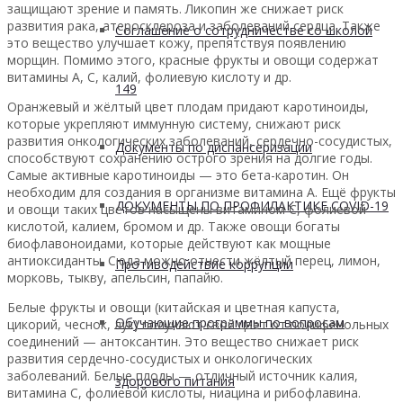
защищают зрение и память. Ликопин же снижает риск
развития рака, атеросклероза и заболеваний сердца. Также
Соглашение о сотрудничестве со школой
это вещество улучшает кожу, препятствуя появлению
морщин. Помимо этого, красные фрукты и овощи содержат
витамины А, С, калий, фолиевую кислоту и др.
149
Оранжевый и жёлтый цвет плодам придают каротиноиды,
которые укрепляют иммунную систему, снижают риск
развития онкологических заболеваний, сердечно-сосудистых,
Документы по диспансеризации
способствуют сохранению острого зрения на долгие годы.
Самые активные каротиноиды — это бета-каротин. Он
необходим для создания в организме витамина А. Ещё фрукты
ДОКУМЕНТЫ ПО ПРОФИЛАКТИКЕ COVID-19
и овощи таких цветов насыщены витамином С, фолиевой
кислотой, калием, бромом и др. Также овощи богаты
биофлавоноидами, которые действуют как мощные
антиоксиданты. Сюда можно отнести жёлтый перец, лимон,
Противодействие коррупции
морковь, тыкву, апельсин, папайю.
Белые фрукты и овощи (китайская и цветная капуста,
Обучающие программы по вопросам
цикорий, чеснок, лук) получают свой цвет от полифенольных
соединений — антоксантин. Это вещество снижает риск
развития сердечно-сосудистых и онкологических
заболеваний. Белые плоды — отличный источник калия,
здорового питания
витамина С, фолиевой кислоты, ниацина и рибофлавина.