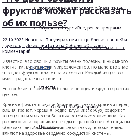
фруктов может рассказать
Формирование здорового образа жизни
об их пользе?
Обучающий курс «Внедрение программ
22.10.2025
Новости
,
Популяризация потребления овощей и
фруктов
,
Публикации
Татьяна Соболева
Оставить
укрепления здоровья на рабочем месте»
комментарий
Известно, что овощи и фрукты очень полезны. В них много
клетчатки, витаминов и микроэлементов. Но мало кто знает,
Документы
что цвет фруктов влияет на их состав. Каждый из цветов
имеет ряд полезных свойств.
Отчеты
Употребляйте как можно больше овощей и фруктов разных
цветов.
Красные фрукты и овощи (помидоры, свёкла, красный перец,
Отчеты о мониторинге
вишня, гранат, черешня, редис, клубника, арбуз) содержат
антоцианы и являются богатым источником ликопина. Как
раз ликопин и окрашивает плоды в красный цвет. Антоцианы
Приказы
обладают антиоксидантными свойствами, положительно
влияют на здоровье сердечно-сосудистой системы,