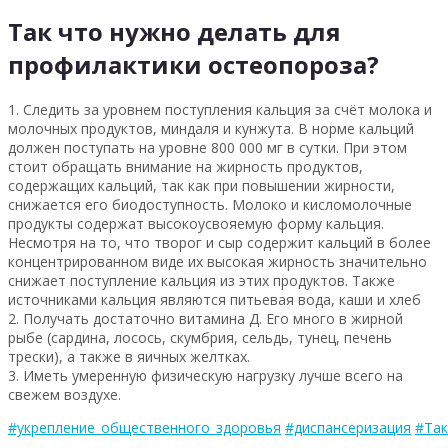
Так что нужно делать для
профилактики остеопороза?
1. Следить за уровнем поступления кальция за счёт молока и
молочных продуктов, миндаля и кунжута. В норме кальций
должен поступать на уровне 800 000 мг в сутки. При этом
стоит обращать внимание на жирность продуктов,
содержащих кальций, так как при повышении жирности,
снижается его биодоступность. Молоко и кисломолочные
продукты содержат высокоусвояемую форму кальция.
Несмотря на то, что творог и сыр содержит кальций в более
концентрированном виде их высокая жирность значительно
снижает поступление кальция из этих продуктов. Также
источниками кальция являются питьевая вода, каши и хлеб
2. Получать достаточно витамина Д. Его много в жирной
рыбе (сардина, лосось, скумбрия, сельдь, тунец, печень
трески), а также в яичных желтках.
3. Иметь умеренную физическую нагрузку лучше всего на
свежем воздухе.
#укрепление_общественного_здоровья
#диспансеризация
#Так