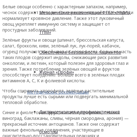
Белые овощи особенно с характерным запахом, например,
Методические рекомендации ФГБУ «НМИЦ
чеснок содержат аллицин. Он снижает «плохой» холестерин и
нормализует кровяное давление. Также этот луковичный
овощ укрепляет иммунную систему и защищает от
простудных заболеваний.
ТПМ»
Зелёные фрукты и овощи (шпинат, брюссельская капуста,
салат, брокколи, киви, зелёный лук, лук-порей, кабачок,
огурец) получают такой цвет от хлорофилла. Большая часть
Обеспечение безопасности пациентов
таких плодов содержит индолы, снижающие риск развития
онкологии, и лютеин, который полезен для здоровья глаз и
зрения. Также потребление зелёных овощей и фруктов
Журнал «Профи»
способствует похудению. Больше всего в зелёных плодах
витаминов А, С, К и фолиевой кислоты.
Чтобы сохранить хлорофилл, зелёные растительные
Методические рекомендации
продукты лучше есть сырыми или подвергать минимальной
тепловой обработке.
Диспансеризация и профилактические
Синие и фиолетовые фрукты и овощи (черника, тёмный
виноград, баклажаны, сливы, чёрная смородина, арония) —
прекрасный источник антоцианов. Также они содержат
важные фенольные соединения, участвующие в
осмотры
окислительно-восстановительных реакциях и