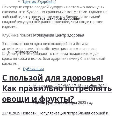
Центры Здоровья
Некоторые сорта сладкой кукурузы настолько насыщены
сахаром, что буквально сравнимы с конфетами. Однако не
забывайте, что чрезмерное употребление даже самой
Адреса Центров Здоровья
сладкой кукурузы всё равно полезнее, чем кондитерские
изделия.
Клубника помогает похудеть
Мобильный Центр здоровья
Эта ароматная ягодка низкокалорийна и богата
антиоксидантами, способствующими снижению веса.
Cпециалистам
Клубнику также называют отличным помощником для
красоты кожи и волос благодаря витамину C и эллаговой
кислоте.
Публикации
С пользой для здоровья!
Как правильно потреблять
Материалы ФОРУМА 17-18 октября 2024
овощи и фрукты?
ПМО и Диспансеризация 2025 год
23.10.2025
Новости
,
Популяризация потребления овощей и