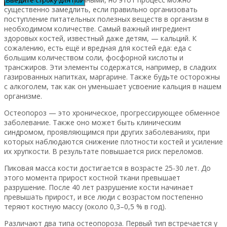
существенно замедлить, если правильно организовать
поступление питательных полезных веществ в организм в
необходимом количестве. Самый важный ингредиент
здоровых костей, известный даже детям, — кальций. К
сожалению, есть ещё и вредная для костей еда: еда с
большим количеством соли, фосфорной кислоты и
трансжиров. Эти элементы содержатся, например, в сладких
газированных напитках, маргарине. Также будьте осторожны
с алкоголем, так как он уменьшает усвоение кальция в нашем
организме.
Остеопороз — это хроническое, прогрессирующее обменное
заболевание. Также оно может быть клиническим
синдромом, проявляющимся при других заболеваниях, при
которых наблюдаются снижение плотности костей и усиление
их хрупкости. В результате повышается риск переломов.
Пиковая масса кости достигается в возрасте 25-30 лет. До
этого момента прирост костной ткани превышает
разрушение. После 40 лет разрушение кости начинает
превышать прирост, и все люди с возрастом постепенно
теряют костную массу (около 0,3–0,5 % в год).
Различают два типа остеопороза. Первый тип встречается у