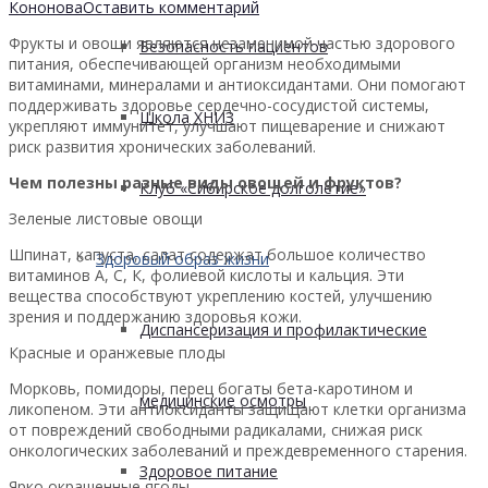
Кононова
Оставить комментарий
Фрукты и овощи являются незаменимой частью здорового
Безопасность пациентов
питания, обеспечивающей организм необходимыми
витаминами, минералами и антиоксидантами. Они помогают
поддерживать здоровье сердечно-сосудистой системы,
Школа ХНИЗ
укрепляют иммунитет, улучшают пищеварение и снижают
риск развития хронических заболеваний.
Чем полезны разные виды овощей и фруктов?
Клуб «Сибирское долголетие»
Зеленые листовые овощи
Шпинат, капуста, салат содержат большое количество
Здоровый образ жизни
витаминов А, С, К, фолиевой кислоты и кальция. Эти
вещества способствуют укреплению костей, улучшению
зрения и поддержанию здоровья кожи.
Диспансеризация и профилактические
Красные и оранжевые плоды
Морковь, помидоры, перец богаты бета-каротином и
медицинские осмотры
ликопеном. Эти антиоксиданты защищают клетки организма
от повреждений свободными радикалами, снижая риск
онкологических заболеваний и преждевременного старения.
Здоровое питание
Ярко окрашенные ягоды