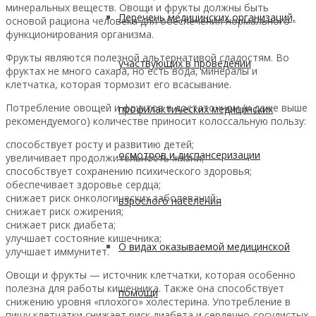
минеральных веществ. Овощи и фрукты должны быть
Перечень медицинских организаций,
основой рациона человека для обеспечения нормального
функционирования организма.
Фрукты являются полезной альтернативой сладостям. Во
участвующих в проведении
фруктах не много сахара, но есть вода, минералы и
клетчатка, которая тормозит его всасывание.
Потребление овощей и фруктов в достаточном (и даже выше
профилактических медицинских
рекомендуемого) количестве приносит колоссальную пользу:
способствует росту и развитию детей;
осмотров и диспансеризации
увеличивает продолжительность жизни;
способствует сохранению психического здоровья;
обеспечивает здоровье сердца;
снижает риск онкологических заболеваний;
взрослого населения
снижает риск ожирения;
снижает риск диабета;
улучшает состояние кишечника;
О видах оказываемой медицинской
улучшает иммунитет.
Овощи и фрукты — источник клетчатки, которая особенно
полезна для работы кишечника. Также она способствует
помощи
снижению уровня «плохого» холестерина. Употребление в
пищу клетчатки снижает риск диабета и сердечно-сосудистых