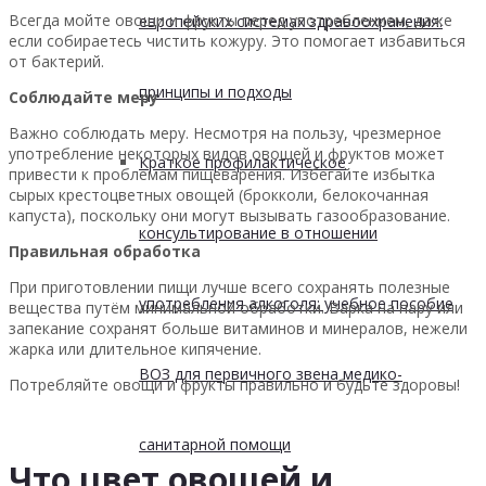
Всегда мойте овощи и фрукты перед употреблением, даже
европейских системах здравоохранения:
если собираетесь чистить кожуру. Это помогает избавиться
от бактерий.
принципы и подходы
Соблюдайте меру
Важно соблюдать меру. Несмотря на пользу, чрезмерное
употребление некоторых видов овощей и фруктов может
Краткое профилактическое
привести к проблемам пищеварения. Избегайте избытка
сырых крестоцветных овощей (брокколи, белокочанная
капуста), поскольку они могут вызывать газообразование.
консультирование в отношении
Правильная обработка
При приготовлении пищи лучше всего сохранять полезные
употребления алкоголя: учебное пособие
вещества путём минимальной обработки. Варка на пару или
запекание сохранят больше витаминов и минералов, нежели
жарка или длительное кипячение.
ВОЗ для первичного звена медико-
Потребляйте овощи и фрукты правильно и будьте здоровы!
санитарной помощи
Что цвет овощей и