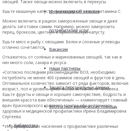
овощей. Также овощи можно включить в перекусы.
Ешьте квашеную капусту, она содержит много витамина С.
Информация об отзывах
Можно включить в рацион замороженные овощи и даже
делать заготовки самим. Например, можно заморозить
потребителей услуг
перец, брокколи, цветную и брюссельскую капусту.
Ешьте мясо и рыбу с овощами. Белки и сложные углеводы
отлично сочетаются.
Вакансии
Откажитесь от солёных и маринованных овощей, так как в
них много соли, сахара и уксуса.
Наши партнеры
«Согласно последним рекомендациям ВОЗ, необходимо
потреблять не менее 400 граммов овощей и фруктов в день.
Оптимальное количество зависит от ряда факторов, включая
Защита персональных данных
возраст, пол и уровень физической активности человека.
Ешьте фрукты и овощи и хорошее самочувствие, бодрость и
внешняя красота вам обеспечены!» — комментирует главный
врач Красноярского краевого Центра общественного
Бесплатная юридическая помощь
здоровья и медицинской профилактики Ирина Владимировна
Сергеева.
Библиотека
*Информирование населения о профилактике различных