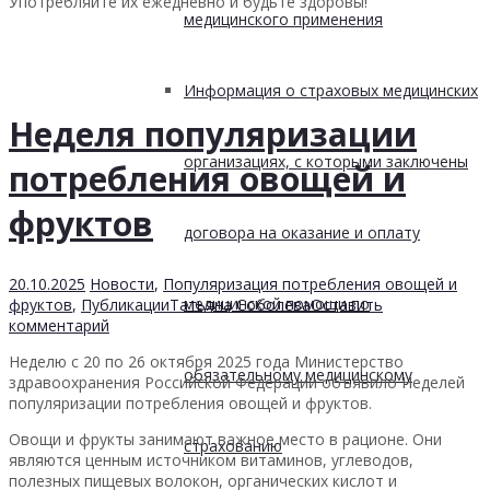
Употребляйте их ежедневно и будьте здоровы!
медицинского применения
Информация о страховых медицинских
Неделя популяризации
организациях, с которыми заключены
потребления овощей и
фруктов
договора на оказание и оплату
20.10.2025
Новости
,
Популяризация потребления овощей и
медицинской помощи по
фруктов
,
Публикации
Татьяна Соболева
Оставить
комментарий
Неделю с 20 по 26 октября 2025 года Министерство
обязательному медицинскому
здравоохранения Российской Федерации объявило Неделей
популяризации потребления овощей и фруктов.
Овощи и фрукты занимают важное место в рационе. Они
страхованию
являются ценным источником витаминов, углеводов,
полезных пищевых волокон, органических кислот и