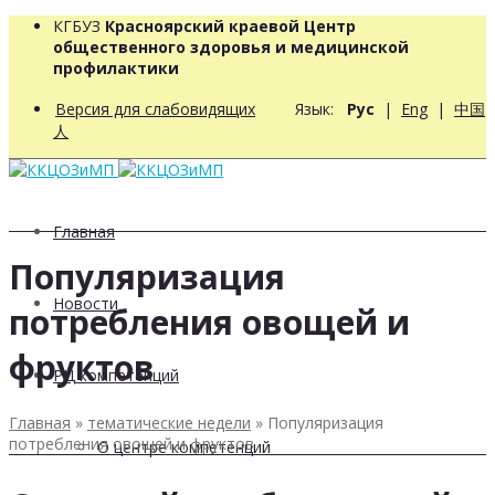
КГБУЗ
Красноярский краевой Центр
общественного здоровья и медицинской
профилактики
Версия для слабовидящих
Язык:
Рус
|
Eng
|
中国
人
Главная
Популяризация
Новости
потребления овощей и
фруктов
РЦ компетенций
Главная
»
тематические недели
»
Популяризация
потребления овощей и фруктов
О центре компетенций