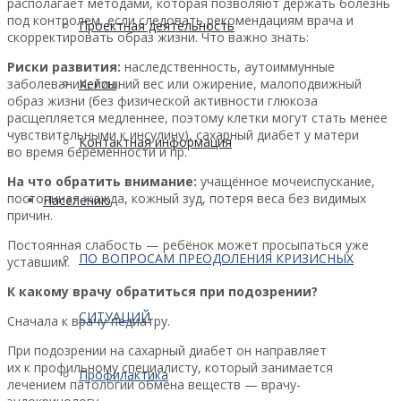
располагает методами, которая позволяют держать болезнь
под контролем, если следовать рекомендациям врача и
Проектная деятельность
скорректировать образ жизни. Что важно знать:
Риски развития:
наследственность, аутоиммунные
заболевания, лишний вес или ожирение, малоподвижный
Кейсы
образ жизни (без физической активности глюкоза
расщепляется медленнее, поэтому клетки могут стать менее
чувствительными к инсулину), сахарный диабет у матери
Контактная информация
во время беременности и пр.
На что обратить внимание:
учащённое мочеиспускание,
постоянная жажда, кожный зуд, потеря веса без видимых
Населению
причин.
Постоянная слабость — ребёнок может просыпаться уже
ПО ВОПРОСАМ ПРЕОДОЛЕНИЯ КРИЗИСНЫХ
уставшим.
К какому врачу обратиться при подозрении?
СИТУАЦИЙ
Сначала к врачу-педиатру.
При подозрении на сахарный диабет он направляет
их к профильному специалисту, который занимается
Профилактика
лечением патологий обмена веществ — врачу-