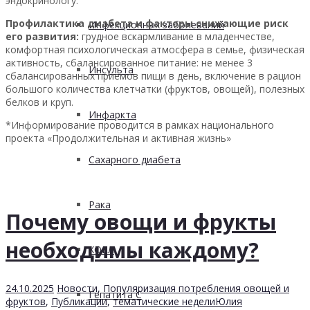
эндокринологу.
Профилактика диабета и факторы снижающие риск
Инфекционных заболеваний
его развития:
грудное вскармливание в младенчестве,
комфортная психологическая атмосфера в семье, физическая
активность, сбалансированное питание: не менее 3
Инсульта
сбалансированных приемов пищи в день, включение в рацион
большого количества клетчатки (фруктов, овощей), полезных
белков и круп.
Инфаркта
*Информирование проводится в рамках национального
проекта «Продолжительная и активная жизнь»
Сахарного диабета
Рака
Почему овощи и фрукты
необходимы каждому?
ХОБЛ
24.10.2025
Новости
,
Популяризация потребления овощей и
Гепатита С
фруктов
,
Публикации
,
тематические недели
Юлия