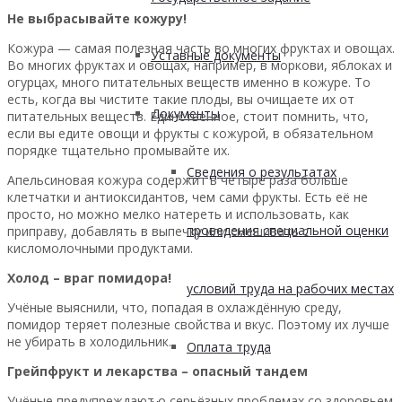
Не выбрасывайте кожуру!
Кожура — самая полезная часть во многих фруктах и овощах.
Уставные документы
Во многих фруктах и овощах, например, в моркови, яблоках и
огурцах, много питательных веществ именно в кожуре. То
есть, когда вы чистите такие плоды, вы очищаете их от
Документы
питательных веществ. Единственное, стоит помнить, что,
если вы едите овощи и фрукты с кожурой, в обязательном
порядке тщательно промывайте их.
Сведения о результатах
Апельсиновая кожура содержит в четыре раза больше
клетчатки и антиоксидантов, чем сами фрукты. Есть её не
просто, но можно мелко натереть и использовать, как
проведения специальной оценки
приправу, добавлять в выпечку или смешивать с
кисломолочными продуктами.
Холод – враг помидора!
условий труда на рабочих местах
Учёные выяснили, что, попадая в охлаждённую среду,
помидор теряет полезные свойства и вкус. Поэтому их лучше
не убирать в холодильник.
Оплата труда
Грейпфрукт и лекарства – опасный тандем
Учёные предупреждают о серьёзных проблемах со здоровьем