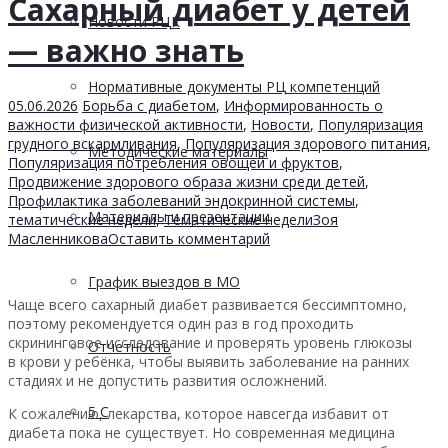
Сахарный диабет у детей
Новости РЦК
— важно знать
Нормативные документы РЦ компетенций
05.06.2026
Борьба с диабетом
,
Информированность о
важности физической активности
,
Новости
,
Популяризация
грудного вскармливания
,
Популяризация здорового питания
,
Методические материалы
Популяризация потребления овощей и фруктов
,
Продвижение здорового образа жизни среди детей
,
Профилактика заболеваний эндокринной системы
,
Материалы и презентации
тематические недели
,
Тематические недели
Зоя
Масленникова
Оставить комментарий
График выездов в МО
Чаще всего сахарный диабет развивается бессимптомно,
поэтому рекомендуется один раз в год проходить
скрининговое исследование и проверять уровень глюкозы
Отчетность
в крови у ребёнка, чтобы выявить заболевание на ранних
стадиях и не допустить развития осложнений.
5 С
К сожалению, лекарства, которое навсегда избавит от
диабета пока не существует. Но современная медицина