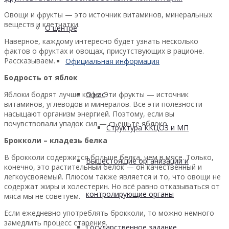
Овощи и фрукты — это источник витаминов, минеральных
веществ и клетчатки.
О центре
Наверное, каждому интересно будет узнать несколько
фактов о фруктах и овощах, присутствующих в рационе.
Рассказываем.
Официальная информация
Бодрость от яблок
О нас
Яблоки бодрят лучше кофе. Эти фрукты — источник
витаминов, углеводов и минералов. Все эти полезности
насыщают организм энергией. Поэтому, если вы
почувствовали упадок сил — съешьте яблоко.
Структура ККЦОЗ и МП
Брокколи – кладезь белка
В брокколи содержится больше белка, чем в мясе. Только,
Вышестоящие организации и
конечно, это растительный белок — он качественный и
легкоусвояемый. Плюсом также является и то, что овощи не
содержат жиры и холестерин. Но всё равно отказываться от
контролирующие органы
мяса мы не советуем.
Если ежедневно употреблять брокколи, то можно немного
замедлить процесс старения.
Государственное задание