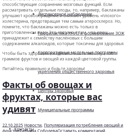
способствующие сохранению мозговых функций. Если
рассматривать отдельные плоды, то, например, баклажаны
Диспансерное наблюдение
улучшают кровообращение и снижают уровень «плохого»
холестерина, предотвращая тем самым атеросклероз. Но,
помните, что баклажаны можно есть только в
приготовленном виде. Это связано с тем, что овощ
Профилактика ХНИЗ и формирование ЗОЖ
принадлежит к семейству паслёновых с большим
содержанием алкалоидов, которые токсичны для здоровья.
Корпоративные модельные программы
Чтобы быть здоровым ежедневно ешьте минимум 400
граммов фруктов и овощей из каждой цветовой группы.
Питайтесь правильно и будьте здоровы!
укрепления общественного здоровья
Факты об овощах и
Центры здоровья
фруктах, которые вас
удивят
Муниципальные программы
22.10.2025
Новости
,
Популяризация потребления овощей и
Контакты
фруктов
Татьяна Соболева
Оставить комментарий