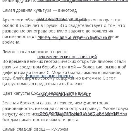
миллиарду жителей планеты ежедневно.
Самая древняя культура — виноград
и сохранения здоровья»
Археологи обнаружили остатки виноградников возрастом
около 8 тысяч лет в Грузии. Это свидетельствует о том, что
разведение винограда возникло задолго до появления
письменности и широко распространилось ещё в древние
Реестр социально ориентированных
времена.
Лимон спасал моряков от цинги
некоммерческих организаций
Во времена великих географических открытий лимоны стали
важным средством борьбы с цингой — болезнью, вызванной
дефицитом витамина C. Моряки брали лимоны в плавание,
Национальные проекты
ведь благодаря высокому содержанию витамина C этот
цитрус помогал предотвратить болезнь.
Цвет капусты брокколи влияет на её вкус
НАЦИОНАЛЬНЫЙ ПРОЕКТ
Зелёная брокколи слаще и нежнее, чем фиолетовая
разновидность, имеющая слегка острый привкус. Фиолетовую
«ПРОДОЛЖИТЕЛЬНАЯ И АКТИВНАЯ ЖИЗНЬ»
капусту часто используют в кулинарии, чтобы добавить
блюдам пикантности и яркости цвета.
Самый сладкий овощ — кукуруза