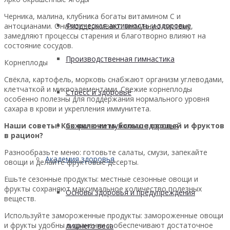
Черника, малина, клубника богаты витамином C и
Физическая активность и здоровье
антоцианами. Они поддерживают иммунную систему,
замедляют процессы старения и благотворно влияют на
состояние сосудов.
Производственная гимнастика
Корнеплоды
Свёкла, картофель, морковь снабжают организм углеводами,
клетчаткой и микроэлементами. Свежие корнеплоды
Стресс и здоровье
особенно полезны для поддержания нормального уровня
сахара в крови и укрепления иммунитета.
Наши советы! Как включить больше овощей и фруктов
Сохранение мужского здоровья
в рацион?
Разнообразьте меню: готовьте салаты, смузи, запекайте
Академия здоровья
овощи и делайте фруктовые десерты.
Ешьте сезонные продукты: местные сезонные овощи и
фрукты сохраняют максимальное количество полезных
Основы здоровья и предупреждения
веществ.
Используйте замороженные продукты: замороженные овощи
и фрукты удобны в хранении и обеспечивают достаточное
лишнего веса