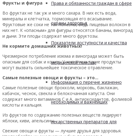
Фрукты и фигура
Права и обязанности граждан в сфере
Во фруктах не так уж и много сахара. В них есть вода,
минералы и клетчатка, тормозящая его всасывание.
охраны здоровья
Фруктовые же соки не так полезны, ведь пищевых волокон в
них нет. К «опасным» для фигуры относятся бананы, виноград
и дыни. Эти плоды содержат много фруктозы.
Показатели доступности и качества
Не кормите домашних животных!
Чрезмерное потребление изюма и винограда может быть
опасным для собак и кошек. У животных такие продукты
медицинской помощи
могут вызвать сильнейшее токсическое отравление.
Самые полезные овощи и фрукты – это…
Информация о перечне жизненно
Самые полезные овощи: брокколи, морковь, баклажан,
кабачок, чеснок, свекла и белокочанная капуста. Они
содержат много витаминов С и А, антиоксидантов, фолиевой
необходимых и важнейших
кислоты и кальция.
Из фруктов по содержанию полезных веществ лидируют
яблоки, киви, апельсины.
лекарственных препаратов для
Свежие овощи и фрукты — лучшие друзья для здоровья.