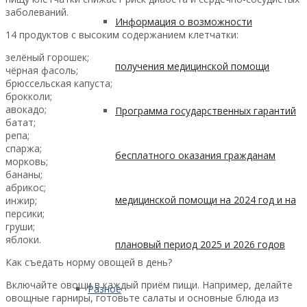
заболеваний.
Информация о возможности
14 продуктов с высоким содержанием клетчатки:
зелёный горошек;
получения медицинской помощи
чёрная фасоль;
брюссельская капуста;
брокколи;
авокадо;
Программа государственных гарантий
батат;
репа;
спаржа;
бесплатного оказания гражданам
морковь;
бананы;
абрикос;
медицинской помощи на 2024 год и на
инжир;
персики;
груши;
яблоки.
плановый период 2025 и 2026 годов
Как съедать норму овощей в день?
Включайте овощи в каждый приём пищи. Например, делайте
Разное
овощные гарниры, готовьте салаты и основные блюда из