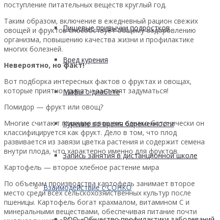
поступление питательных веществ круглый год.
Таким образом, включение в ежедневный рацион свежих
Пищевые привычки подростков
овощей и фруктов способствует общему оздоровлению
организма, повышению качества жизни и профилактике
многих болезней.
Вред курения
Невероятно, но факт!
Вот подборка интересных фактов о фруктах и овощах,
которые приятно удивят и заставят задуматься!
Мифы о диабете
Помидор — фрукт или овощ?
Многие считают помидор овощем, однако ботанически он
Курение во время беременности
классифицируется как фрукт. Дело в том, что плод
развивается из завязи цветка растения и содержит семена
внутри плода, что характерно именно для фруктов.
Запись занятия в дистанционной школе
Картофель — второе хлебное растение мира
По объемам производства картофель занимает второе
Взаимодействие с СОНКО
место среди всех сельскохозяйственных культур после
пшеницы. Картофель богат крахмалом, витамином C и
минеральными веществами, обеспечивая питание почти
РОО «Общество профилактики заболеваний