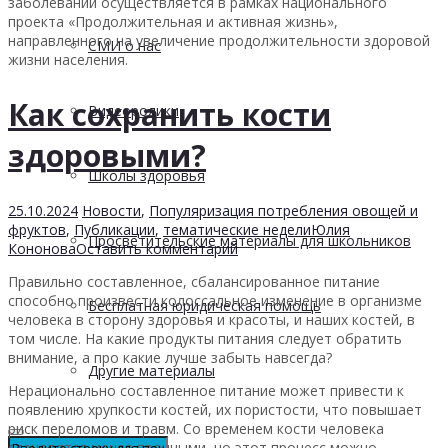
заболеваний осуществляется в рамках национального
проекта «Продолжительная и активная жизнь»,
направленного на увеличение продолжительности здоровой
СМИ о нас
жизни населения.
Как сохранить кости
Видеоролики
здоровыми?
Школы здоровья
25.10.2024
Новости
,
Популяризация потребления овощей и
фруктов
,
Публикации
,
тематические недели
Юлия
Просветительские материалы для школьников
Кононова
Оставить комментарий
Правильно составленное, сбалансированное питание
способно произвести колоссальное изменение в организме
Бесплатная юридическая помощь
человека в сторону здоровья и красоты, и наших костей, в
том числе. На какие продукты питания следует обратить
внимание, а про какие лучше забыть навсегда?
Другие материалы
Нерационально составленное питание может привести к
появлению хрупкости костей, их пористости, что повышает
риск переломов и травм. Со временем кости человека
становятся менее прочными, но этот процесс можно