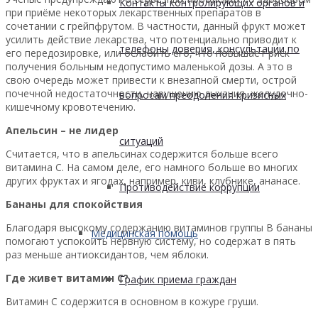
Контакты контролирующих органов и
при приёме некоторых лекарственных препаратов в
сочетании с грейпфрутом. В частности, данный фрукт может
усилить действие лекарства, что потенциально приводит к
телефоны доверия, консультации по
его передозировке, или ослабить его, что повышает риск
получения больным недопустимо маленькой дозы. А это в
свою очередь может привести к внезапной смерти, острой
почечной недостаточности, нарушению дыхания, желудочно-
вопросам преодоления кризисных
кишечному кровотечению.
Апельсин – не лидер
ситуаций
Считается, что в апельсинах содержится больше всего
витамина С. На самом деле, его намного больше во многих
других фруктах и ягодах, например, киви, клубнике, ананасе.
Противодействие коррупции
Бананы для спокойствия
Благодаря высокому содержанию витаминов группы В бананы
Медицинская помощь
помогают успокоить нервную систему, но содержат в пять
раз меньше антиоксидантов, чем яблоки.
Где живет витамин С?
График приема граждан
Витамин С содержится в основном в кожуре груши.