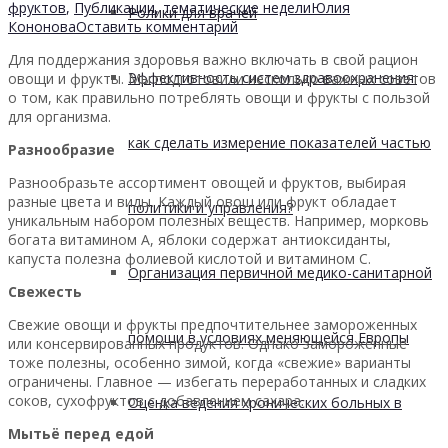
фруктов
,
Публикации
,
тематические недели
Юлия
Ролики для врачей
Кононова
Оставить комментарий
Для поддержания здоровья важно включать в свой рацион
Эффективность систем здравоохранения:
овощи и фрукты. Мы подготовили несколько важных советов
о том, как правильно потреблять овощи и фрукты с пользой
для организма.
как сделать измерение показателей частью
Разнообразие
Разнообразьте ассортимент овощей и фруктов, выбирая
разные цвета и виды. Каждый овощ или фрукт обладает
политики и управления?
уникальным набором полезных веществ. Например, морковь
богата витамином А, яблоки содержат антиоксиданты,
капуста полезна фолиевой кислотой и витамином C.
Организация первичной медико-санитарной
Свежесть
Свежие овощи и фрукты предпочтительнее замороженных
помощи в условиях меняющейся Европы
или консервированных продуктов. Однако замороженные
тоже полезны, особенно зимой, когда «свежие» варианты
ограничены. Главное — избегать переработанных и сладких
соков, сухофруктов с добавлением сахара.
Оценка ведения хронических больных в
Мытьё перед едой