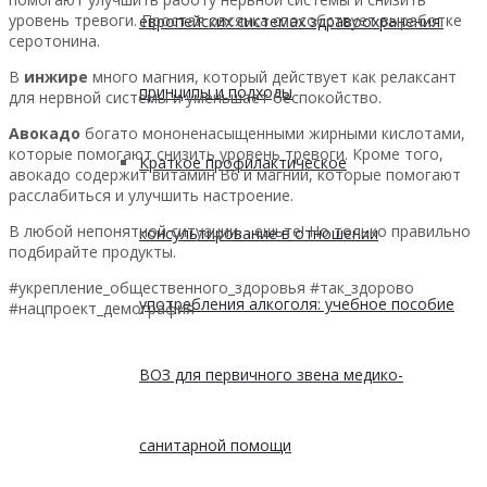
уровень тревоги. Простая овсянка способствует выработке
европейских системах здравоохранения:
серотонина.
В
инжире
много магния, который действует как релаксант
принципы и подходы
для нервной системы и уменьшает беспокойство.
Авокадо
богато мононенасыщенными жирными кислотами,
которые помогают снизить уровень тревоги. Кроме того,
Краткое профилактическое
авокадо содержит витамин B6 и магний, которые помогают
расслабиться и улучшить настроение.
В любой непонятной ситуации… ешьте! Но только правильно
консультирование в отношении
подбирайте продукты.
#укрепление_общественного_здоровья #так_здорово
употребления алкоголя: учебное пособие
#нацпроект_демография
ВОЗ для первичного звена медико-
санитарной помощи