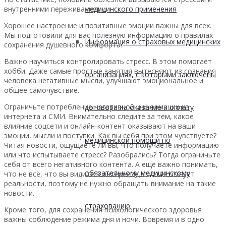
внутренними переживаниями.
медицинского применения
Хорошее настроение и позитивные эмоции важны для всех.
Мы подготовили для вас полезную информацию о правилах
Информация о страховых медицинских
сохранения душевного комфорта.
Важно научиться контролировать стресс. В этом помогает
хобби. Даже самые простые занятия вытесняют из сознания
организациях, с которыми заключены
человека негативные мысли, улучшают эмоциональное и
общее самочувствие.
Ограничьте потребление негативной информации из
договора на оказание и оплату
интернета и СМИ. Внимательно следите за тем, какое
влияние соцсети и онлайн-контент оказывают на ваши
эмоции, мысли и поступки. Как вы себя при этом чувствуете?
медицинской помощи по
Читая новости, ощущаете ли вы, что получаете информацию
или что испытываете стресс? Разобрались? Тогда ограничьте
себя от всего негативного контента. А ещё важно понимать,
обязательному медицинскому
что не всё, что вы видите в интернете, соответствует
реальности, поэтому не нужно обращать внимание на такие
новости.
страхованию
Кроме того, для сохранения психологического здоровья
важны соблюдение режима дня и ночи. Вовремя и в одно