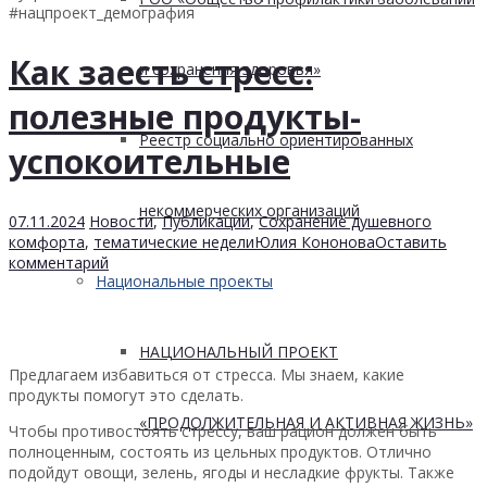
#нацпроект_демография
Как заесть стресс:
и сохранения здоровья»
полезные продукты-
Реестр социально ориентированных
успокоительные
некоммерческих организаций
07.11.2024
Новости
,
Публикации
,
Сохранение душевного
комфорта
,
тематические недели
Юлия Кононова
Оставить
комментарий
Национальные проекты
НАЦИОНАЛЬНЫЙ ПРОЕКТ
Предлагаем избавиться от стресса. Мы знаем, какие
продукты помогут это сделать.
«ПРОДОЛЖИТЕЛЬНАЯ И АКТИВНАЯ ЖИЗНЬ»
Чтобы противостоять стрессу, ваш рацион должен быть
полноценным, состоять из цельных продуктов. Отлично
подойдут овощи, зелень, ягоды и несладкие фрукты. Также