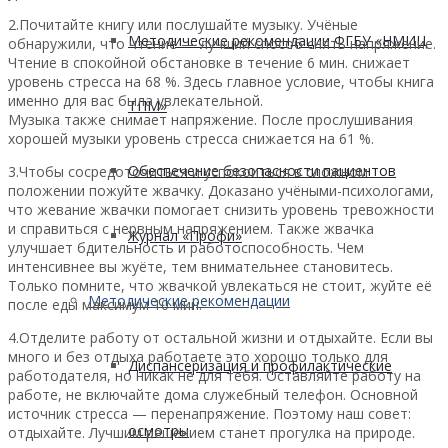
2.Почитайте книгу или послушайте музыку. Учёные
Методические рекомендации ФГБУ «НМИЦ
обнаружили, что чтение — лучший способ снять напряжение.
Чтение в спокойной обстановке в течение 6 мин. снижает
уровень стресса на 68 %. Здесь главное условие, чтобы книга
именно для вас была увлекательной.
ТПМ»
Музыка также снимает напряжение. После прослушивания
хорошей музыки уровень стресса снижается на 61 %.
Обеспечение безопасности пациентов
3.Чтобы сосредоточиться и успокоиться в сложном
положении пожуйте жвачку. Доказано учёными-психологами,
что жевание жвачки помогает снизить уровень тревожности
и справиться с нервным напряжением. Также жвачка
Журнал «Профи»
улучшает бдительность и работоспособность. Чем
интенсивнее вы жуёте, тем внимательнее становитесь.
Только помните, что жвачкой увлекаться не стоит, жуйте её
Методические рекомендации
после еды максимум 10 мин.
4.Отделите работу от остальной жизни и отдыхайте. Если вы
много и без отдыха работаете это хорошо только для
Диспансеризация и профилактические
работодателя, но никак не для тебя. Оставляйте работу на
работе, не включайте дома служебный телефон. Основной
источник стресса — перенапряжение. Поэтому наш совет:
осмотры
отдыхайте. Лучшим решением станет прогулка на природе.