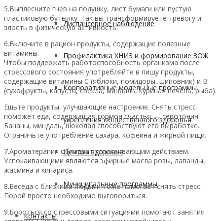
5.Выплесните гнев на подушку, лист бумаги или пустую
пластиковую бутылку. Так вы трансформируете тревогу и
Диспансерное наблюдение
злость в физическую активность.
6.Включите в рацион продукты, содержащие полезные
витамины.
Профилактика ХНИЗ и формирование ЗОЖ
Чтобы поддержать работоспособность организма после
стрессового состояния употребляйте в пищу продукты,
содержащие витамины С (яблоки, помидоры, шиповник) и В
Корпоративные модельные программы
(сухофрукты, капуста, свекла, миндаль, куриная печень, рыба).
Ешьте продукты, улучшающие настроение. Снять стресс
поможет еда, содержащая гормон счастья — серотонин.
укрепления общественного здоровья
Бананы, миндаль, шоколад способствуют его выработке.
Ограничьте употребление сахара, кофеина и жирной пищи.
7.Ароматерапия обладает успокаивающим действием.
Центры здоровья
Успокаивающими являются эфирные масла розы, лаванды,
жасмина и кипариса.
Муниципальные программы
8.Беседа с близкими людьми тоже помогает снять стресс.
Порой просто необходимо выговориться.
9.Бороться со стрессовыми ситуациями помогают занятия
Контакты