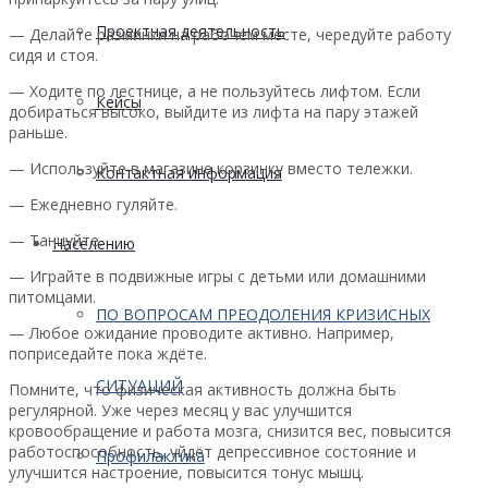
Проектная деятельность
— Делайте разминки на рабочем месте, чередуйте работу
сидя и стоя.
— Ходите по лестнице, а не пользуйтесь лифтом. Если
Кейсы
добираться высоко, выйдите из лифта на пару этажей
раньше.
— Используйте в магазине корзинку вместо тележки.
Контактная информация
— Ежедневно гуляйте.
— Танцуйте.
Населению
— Играйте в подвижные игры с детьми или домашними
питомцами.
ПО ВОПРОСАМ ПРЕОДОЛЕНИЯ КРИЗИСНЫХ
— Любое ожидание проводите активно. Например,
поприседайте пока ждёте.
СИТУАЦИЙ
Помните, что физическая активность должна быть
регулярной. Уже через месяц у вас улучшится
кровообращение и работа мозга, снизится вес, повысится
работоспособность, уйдёт депрессивное состояние и
Профилактика
улучшится настроение, повысится тонус мышц.