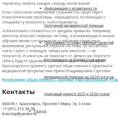
Научитесь любить каждую секунду своей жизни!
Информация о возможности
Если стрессовое напряжение сохраняется, существуют
психологические проблемы, обращайтесь за помощью к
специалисту (психологу, психотерапевту).
получения медицинской помощи
«Обязательно откажитесь от вредных привычек. Например,
алкоголь угнетает нервную систему, а возникающая в начале
эйфория являются признаком ослабления тормозных
Программа государственных гарантий
механизмов центральной нервной системы. Не пытайтесь
снять стресс с помощью табака или алкоголя — не
получится. И алкоголь не помогает от депрессии. Берегите
бесплатного оказания гражданам
себя и будьте здоровы!» — комментирует главный врач
Красноярского краевого Центра общественного здоровья и
медицинской профилактики Ирина Владимировна Сергеева.
медицинской помощи на 2024 год и на
#укрепление_общественного_здоровья
#диспансеризация
#Так
Контакты
плановый период 2025 и 2026 годов
660049 г. Красноярск, Проспект Мира, 7а, 3 этаж
+7 (391) 212-38-38
Разное
krascmp@yandex.ru