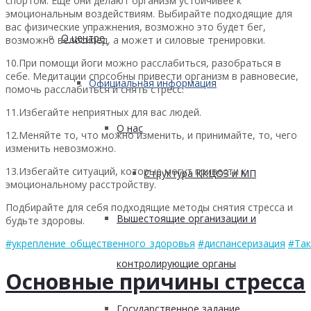
спортом. Ещё они делают организм устойчивее к
эмоциональным воздействиям. Выбирайте подходящие для
вас физические упражнения, возможно это будет бег,
О центре
возможно велосипед, а может и силовые тренировки.
10.При помощи йоги можно расслабиться, разобраться в
себе. Медитации способны привести организм в равновесие,
Официальная информация
помочь расслабиться и снять стресс.
11.Избегайте неприятных для вас людей.
О нас
12.Меняйте то, что можно изменить, и принимайте, то, чего
изменить невозможно.
13.Избегайте ситуаций, которые могут привести к
Структура ККЦОЗ и МП
эмоциональному расстройству.
Подбирайте для себя подходящие методы снятия стресса и
Вышестоящие организации и
будьте здоровы.
#укрепление_общественного_здоровья
#диспансеризация
#Так
контролирующие органы
Основные причины стресса
Государственное задание