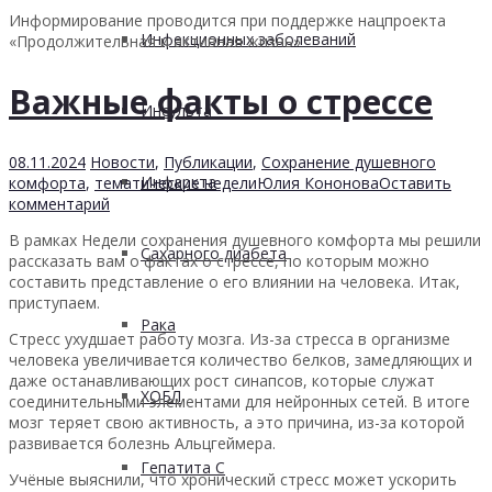
Информирование проводится при поддержке нацпроекта
Инфекционных заболеваний
«Продолжительная и активная жизнь»
Важные факты о стрессе
Инсульта
08.11.2024
Новости
,
Публикации
,
Сохранение душевного
Инфаркта
комфорта
,
тематические недели
Юлия Кононова
Оставить
комментарий
В рамках Недели сохранения душевного комфорта мы решили
Сахарного диабета
рассказать вам о фактах о стрессе, по которым можно
составить представление о его влиянии на человека. Итак,
приступаем.
Рака
Стресс ухудшает работу мозга. Из-за стресса в организме
человека увеличивается количество белков, замедляющих и
даже останавливающих рост синапсов, которые служат
ХОБЛ
соединительными элементами для нейронных сетей. В итоге
мозг теряет свою активность, а это причина, из-за которой
развивается болезнь Альцгеймера.
Гепатита С
Учёные выяснили, что хронический стресс может ускорить