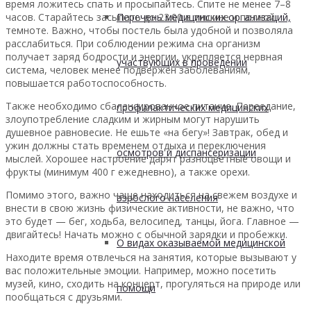
время ложитесь спать и просыпайтесь. Спите не менее 7–8
часов. Старайтесь засыпать до 23:00 в тишине и полной
Перечень медицинских организаций,
темноте. Важно, чтобы постель была удобной и позволяла
расслабиться. При соблюдении режима сна организм
получает заряд бодрости и энергии, укрепляется нервная
участвующих в проведении
система, человек менее подвержен заболеваниям,
повышается работоспособность.
Также необходимо сбалансированное питание. Переедание,
профилактических медицинских
злоупотребление сладким и жирным могут нарушить
душевное равновесие. Не ешьте «на бегу»! Завтрак, обед и
ужин должны стать временем отдыха и переключения
осмотров и диспансеризации
мыслей. Хорошее настроение дарят разноцветные овощи и
фрукты (минимум 400 г ежедневно), а также орехи.
Помимо этого, важно чаще находиться на свежем воздухе и
взрослого населения
внести в свою жизнь физические активности, не важно, что
это будет — бег, ходьба, велосипед, танцы, йога. Главное —
двигайтесь! Начать можно с обычной зарядки и пробежки.
О видах оказываемой медицинской
Находите время отвлечься на занятия, которые вызывают у
вас положительные эмоции. Например, можно посетить
музей, кино, сходить на концерт, прогуляться на природе или
помощи
пообщаться с друзьями.