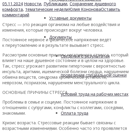
05.11.2024
Новости
,
Публикации
,
Сохранение душевного
комфорта
,
тематические недели
Юлия Кононова
Оставить
комментарий
Уставные документы
Стресс — это реакция организма на любые воздействия и
изменения, которые происходят вокруг человека.
Документы
Постоянное нервное и физическое напряжение ведёт
к переутомлению и в результате вызывает стресс.
Рассмотрим основные причины негативного стресса, который
Сведения о результатах
влияет на наше душевное состояние и в целом на здоровье.
Так, стресс угрожает развитием гипертонии с вероятностью
инсульта, аритмии, ишемической болезни сердца, нарушением
проведения специальной оценки
обмена веществ, синдрома хронической усталости,
неврозом, псориазом, нарушением менструального цикла.
ОСНОВНЫЕ ПРИЧИНЫ СТРЕССА
условий труда на рабочих местах
Проблемы в семье и социуме. Постоянное напряжение в
отношениях с супругами, конфликты с коллегами, соседями,
Оплата труда
знакомыми.
Кризис возраста. Стрессовые реакции бывает связаны с
возрастными изменениями. Особенно часто это проявляется