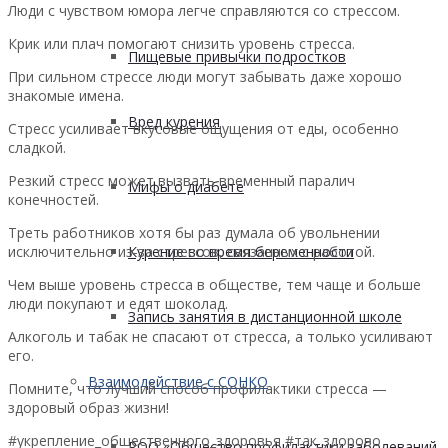
Люди с чувством юмора легче справляются со стрессом.
Крик или плач помогают снизить уровень стресса.
Пищевые привычки подростков
При сильном стрессе люди могут забывать даже хорошо
знакомые имена.
Вред курения
Стресс усиливает вкусовые ощущения от еды, особенно
сладкой.
Резкий стресс может вызвать временный паралич
Мифы о диабете
конечностей.
Треть работников хотя бы раз думала об увольнении
исключительно из-за стрессов, связанных с работой.
Курение во время беременности
Чем выше уровень стресса в обществе, тем чаще и больше
люди покупают и едят шоколад.
Запись занятия в дистанционной школе
Алкоголь и табак не спасают от стресса, а только усиливают
его.
Взаимодействие с СОНКО
Помните, что лучший способ профилактики стресса —
здоровый образ жизни!
#укрепление_общественного_здоровья #так_здорово
РОО «Общество профилактики заболеваний