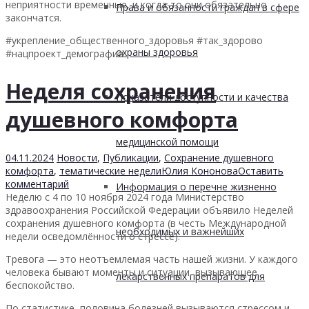
неприятности временные, и когда-то они обязательно
Права и обязанности граждан в сфере
закончатся.
#укрепление_общественного_здоровья #так_здорово
охраны здоровья
#нацпроект_демография
Неделя сохранения
Показатели доступности и качества
душевного комфорта
медицинской помощи
04.11.2024
Новости
,
Публикации
,
Сохранение душевного
комфорта
,
тематические недели
Юлия Кононова
Оставить
комментарий
Информация о перечне жизненно
Неделю с 4 по 10 ноября 2024 года Министерство
здравоохранения Российской Федерации объявило Неделей
сохранения душевного комфорта (в честь Международной
необходимых и важнейших
недели осведомлённости о стрессе).
Тревога — это неотъемлемая часть нашей жизни. У каждого
человека бывают моменты и ситуации, вызывающее
лекарственных препаратов для
беспокойство.
По статистике, половина болезней вызываются стрессом и