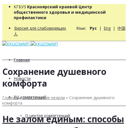
КГБУЗ
Красноярский краевой Центр
общественного здоровья и медицинской
профилактики
Версия для слабовидящих
Язык:
Рус
|
Eng
|
中国
人
Главная
Сохранение душевного
Новости
комфорта
РЦ компетенций
Главная
»
тематические недели
»
Сохранение душевного
комфорта
О центре компетенций
Не залом единым: способы