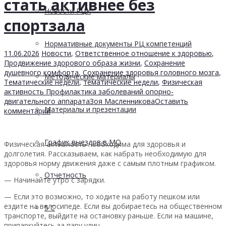
стать активнее без
Новости РЦК
спортзала
Нормативные документы РЦ компетенций
11.06.2026
Новости
,
Ответственное отношение к здоровью
,
Продвижение здорового образа жизни
,
Сохранение
душевного комфорта
,
Сохранение здоровья головного мозга
,
Методические материалы
Тематические недели
,
тематические недели
,
Физическая
активность Профилактика заболеваний опорно-
двигательного аппарата
Зоя Масленникова
Оставить
Материалы и презентации
комментарий
График выездов в МО
Физическая активность необходима для здоровья и
долголетия. Рассказываем, как набрать необходимую для
здоровья норму движения даже с самым плотным графиком.
Отчетность
— Начинайте утро с зарядки.
— Если это возможно, то ходите на работу пешком или
ездите на велосипеде. Если вы добираетесь на общественном
5 С
транспорте, выйдите на остановку раньше. Если на машине,
припаркуйтесь за пару улиц.