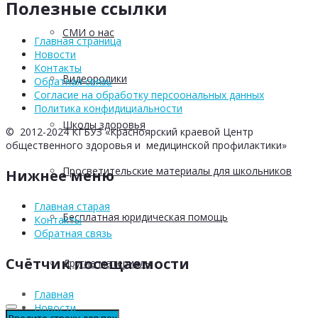
Полезные ссылки
СМИ о нас
Главная страница
Новости
Контакты
Видеоролики
Обратная связь
Согласие на обработку персоональных данных
Политика конфидициальности
Школы здоровья
© 2012-2024 КГБУЗ «Красноярский краевой Центр
общественного здоровья и медицинской профилактики»
Просветительские материалы для школьников
Нижнее меню
Главная старая
Бесплатная юридическая помощь
Контакты
Обратная связь
Счётчик посещаемости
Другие материалы
Главная
Новости