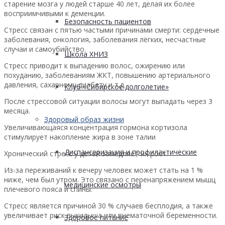
старение мозга у людей старше 40 лет, делая их более
восприимчивыми к деменции.
Безопасность пациентов
Стресс связан с пятью частыми причинами смерти: сердечные
заболевания, онкология, заболевания лёгких, несчастные
случаи и самоубийство.
Школа ХНИЗ
Стресс приводит к выпадению волос, ожирению или
похуданию, заболеваниям ЖКТ, повышению артериального
давления, сахарному диабету и т.д.
Клуб «Сибирское долголетие»
После стрессовой ситуации волосы могут выпадать через 3
месяца.
Здоровый образ жизни
Увеличивающаяся концентрация гормона кортизола
стимулирует накопление жира в зоне талии
Диспансеризация и профилактические
Хронический стресс у детей замедляет их рост.
Из-за переживаний к вечеру человек может стать на 1 %
ниже, чем был утром. Это связано с перенапряжением мышц
медицинские осмотры
плечевого пояса и спины.
Стресс является причиной 30 % случаев бесплодия, а также
увеличивает риск выкидыша или внематочной беременности.
Здоровое питание