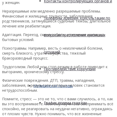
Контакты контролирующих органов и
у женщин.
Неразрешимые или медленно разрешаемые проблемы.
Финансовые и жилищные трудности, заболевания
телефоны доверия, консультации по
родственников, затянувшиеся судебные тяжбы, длительное
лечение или реабилитация.
Адаптация. Переезд, смена работы, изменение жилищно-
вопросам преодоления кризисных
бытовых условий.
Психотравмы. Например, весть о неизлечимой болезни,
ситуаций
смерть близкого, утрата имущества, тяжёлый
бракоразводный процесс.
Трудоголизм. Любой нон-стоп-режим в работе приводит к
Противодействие коррупции
выгоранию, хроническому стрессу.
Физические повреждения. ДТП, травмы, нападения,
заболевания, в результате которых человек становится
Медицинская помощь
нетрудоспособным.
Помните, стресс — это не то, что с вами случилось, а то, как
График приема граждан
вы это воспринимаете. Поэтому научитесь воспринимать всё
спокойно, не реагировать на неудачи негативно, ограждаясь
от плохих чувств. Нужно понимать, что все жизненные