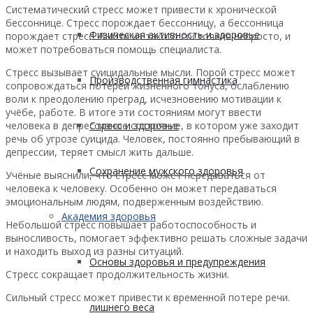
Систематический стресс может привести к хронической
бессоннице. Стресс порождает бессонницу, а бессонница
Физическая активность и здоровье
порождает стресс. Выйти из такого состояния непросто, и
может потребоваться помощь специалиста.
Стресс вызывает суицидальные мысли. Порой стресс может
Производственная гимнастика
сопровождаться потерей жизненного тонуса, ослаблению
воли к преодолению преград, исчезновению мотивации к
учёбе, работе. В итоге эти состояниям могут ввести
человека в депрессивное состояние, в котором уже заходит
Стресс и здоровье
речь об угрозе суицида. Человек, постоянно пребывающий в
депрессии, теряет смысл жить дальше.
Сохранение мужского здоровья
Учёные выяснили, что стресс может передаваться от
человека к человеку. Особенно он может передаваться
эмоциональным людям, подверженным воздействию.
Академия здоровья
Небольшой стресс повышает работоспособность и
выносливость, помогает эффективно решать сложные задачи
и находить выход из разны ситуаций.
Основы здоровья и предупреждения
Стресс сокращает продолжительность жизни.
Сильный стресс может привести к временной потере речи.
лишнего веса