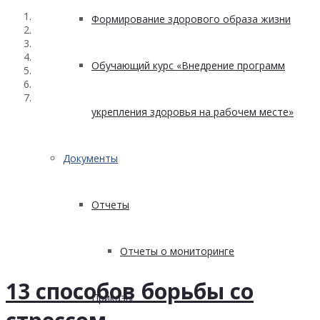
Формирование здорового образа жизни
Обучающий курс «Внедрение программ
укрепления здоровья на рабочем месте»
Документы
Отчеты
Отчеты о мониторинге
13 способов борьбы со
Приказы