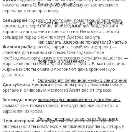
Ролики для врачей
кислоты омега-3, они нужны уставшему от хронического
перенапряжения организму.
Сельдерей
содержит триптофан, помогающий организму
Эффективность систем здравоохранения:
производить серотонин, необходимый для поддержания
хорошего настроения и крепкого сна. Несколько стеблей
сельдерея перед сном помогут быстрее заснуть.
как сделать измерение показателей частью
Жирная рыба
(лосось, сардины, скумбрия и форель) —
спасение для нервной системы. Она содержит все
необходимые организму в стрессовых ситуациях вещества —
политики и управления?
жирные кислоты омега-3, витамины группы В, магний и цинк.
Жирные кислоты омега-3 прогоняют даже хроническую
усталость.
Организация первичной медико-санитарной
Два зубчика чеснока
в овощном рагу с лимонным соком,
орегано и оливковым маслом избавят вас от стресса.
помощи в условиях меняющейся Европы
Все виды капусты
содержат глюкозинолаты, которые
снимают симптомы стресса, выводят лишний кортизол и
адреналин из крови.
Оценка ведения хронических больных в
Цельнозерновые продукты
(коричневый рис, гречка,
овсянка) богаты комплексом витаминов группы B, которые
помогают улучшить работу нервной системы и снизить