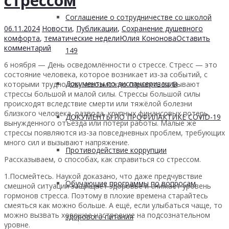
стрессом
Соглашение о сотрудничестве со школой
06.11.2024
Новости
,
Публикации
,
Сохранение душевного
комфорта
,
тематические недели
Юлия Кононова
Оставить
комментарий
149
6 ноября — День осведомлённости о стрессе. Стресс — это
состояние человека, которое возникает из-за событий, с
Документы по диспансеризации
которыми трудно или невозможно справиться. Бывают
стрессы большой и малой силы. Стрессы большой силы
происходят вследствие смерти или тяжёлой болезни
близкого человека, развода, крупных финансовых потерь,
ДОКУМЕНТЫ ПО ПРОФИЛАКТИКЕ COVID-19
вынужденного отъезда или потери работы. Малые же
стрессы появляются из-за повседневных проблем, требующих
много сил и вызывают напряжение.
Противодействие коррупции
Рассказываем, о способах, как справиться со стрессом.
1.Посмейтесь. Наукой доказано, что даже предчувствие
Обучающие программы по вопросам
смешной ситуации защищает здоровье и снижает уровень
гормонов стресса. Поэтому в плохие времена старайтесь
смеяться как можно больше. А ещё, если улыбаться чаще, то
можно вызвать хорошее настроение на подсознательном
здорового питания
уровне.