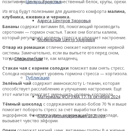
позитивную роль сыграют качественный белок, крупы, орехи.
Центры Здоровья
Из ягод будут полезными для душевного комфорта
малина,
клубника, ежевика и черника.
Адреса Центров Здоровья
Бананы
содержат витамин B6, помогающий производить
серотонин — гормон счастья. Также они богаты калием,
который регулирует уровень стресса и улучшает настроение.
Мобильный Центр здоровья
Отвар из ромашки
отлично снижает напряжение нервной
системы. Замечательно, если вы выпьете его перед сном,
тогда спать вы будете, как младенец.
Cпециалистам
Стакан чая с корнем солодки
поможет вам снять стресс.
Солодка нормализует уровень гормона стресса — кортизола.
Публикации
Зелёный чай
содержит аминокислоту L-теанин, которая
способствует расслаблению и улучшению настроения. Ещё
этот напиток помогает уменьшить уровень кортизола.
Материалы ФОРУМА 17-18 октября 2024
Тёмный шоколад
с содержанием какао-бобов 70 % и выше
помогает побороть стресс за счёт выработки бета-
эндорфинов. Фенилэтиламин, содержащийся в шоколаде,
ПМО и Диспансеризация 2025 год
вызывает чувство эйфории.
Орехи
содержат магний, цинк, витамины группы В и жирные