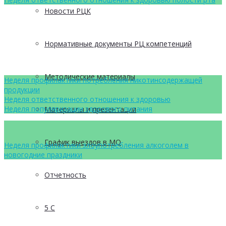
Новости РЦК
Нормативные документы РЦ компетенций
Методические материалы
Неделя профилактики потребления никотинсодержащей
продукции
Неделя ответственного отношения к здоровью
Неделя популяризации здорового питания
Материалы и презентации
График выездов в МО
Неделя профилактики злоупотребления алкоголем в
новогодние праздники
Отчетность
5 С