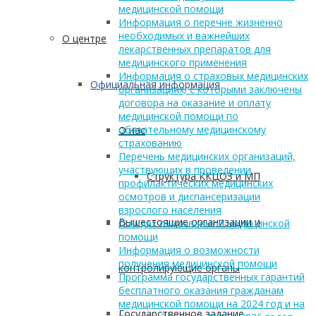
медицинской помощи
Информация о перечне жизненно
необходимых и важнейших
О центре
лекарственных препаратов для
медицинского применения
Информация о страховых медицинских
Официальная информация
организациях, с которыми заключены
договора на оказание и оплату
медицинской помощи по
обязательному медицинскому
О нас
страхованию
Перечень медицинских организаций,
участвующих в проведении
Структура ККЦОЗ и МП
профилактических медицинских
осмотров и диспансеризации
взрослого населения
Вышестоящие организации и
О видах оказываемой медицинской
помощи
Информация о возможности
получения медицинской помощи
контролирующие органы
Программа государственных гарантий
бесплатного оказания гражданам
медицинской помощи на 2024 год и на
Государственное задание