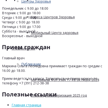
Центры Здоровья
Понедельник с 9.00 до 18.00
Вторник с 9.00 до 18.00
Адреса Центров Здоровья
Среда с 9.00 до 18.00
Четверг с 9.00 до 18.00
Пятница с 9.00 до 17.00
Суббота - выходной
Мобильный Центр здоровья
Воскресенье - выходной
Прием граждан
Cпециалистам
Главный врач
Публикации
Маркина Ольга Леонидовна принимает граждан по средам с
16.00 до 18.00.
Прием ведется по записи. Записаться на прием можно по
Материалы ФОРУМА 17-18 октября 2024
телефону +7 (391) 212-38-38
Полезные ссылки
ПМО и Диспансеризация 2025 год
Главная страница