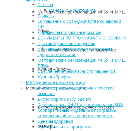
Отчеты
Отчеты о мониторинге
Методические рекомендации ФГБУ «НМИЦ
Приказы
Соглашение о сотрудничестве со школой
149
ТПМ»
Документы по диспансеризации
ДОКУМЕНТЫ ПО ПРОФИЛАКТИКЕ COVID-19
Противодействие коррупции
Обучающие программы по вопросам
Обеспечение безопасности пациентов
здорового питания
Методические рекомендации ФГБУ «НМИЦ
ТПМ»
Журнал «Профи»
Обеспечение безопасности пациентов
Журнал «Профи»
Методические рекомендации
Методические рекомендации
Диспансеризация и профилактические
осмотры
Диспансерное наблюдение
Профилактика ХНИЗ и формирование ЗОЖ
Диспансеризация и профилактические
Корпоративные модельные программы
укрепления общественного здоровья
Центры здоровья
осмотры
Муниципальные программы