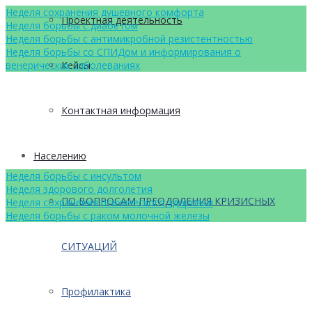
Неделя сохранения душевного комфорта
Проектная деятельность
Неделя борьбы с диабетом
Неделя борьбы с антимикробной резистентностью
Неделя борьбы со СПИДом и информирования о
Кейсы
венерических заболеваниях
Контактная информация
Населению
Неделя борьбы с инсультом
Неделя здорового долголетия
ПО ВОПРОСАМ ПРЕОДОЛЕНИЯ КРИЗИСНЫХ
Неделя сохранения психического здоровья
Неделя борьбы с раком молочной железы
СИТУАЦИЙ
Профилактика