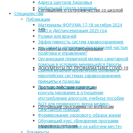
Адреса Центров Здоровья
Мобильный Центр здоровья
Соглашение о сотрудничестве со школой
Cпециалистам
Публикации
Материалы ФОРУМА 17-18 октября 2024
149
ПМО и Диспансеризация 2025 год
Ролики для врачей
Эффективность систем здравоохранения:
как сделать измерение показателей частью
Документы по диспансеризации
политики и управления?
Организация первичной медико-санитарной
помощи в условиях меняющейся Европы
ДОКУМЕНТЫ ПО ПРОФИЛАКТИКЕ COVID-19
Оценка ведения хронических больных в
европейских системах здравоохранения:
принципы и подходы
Краткое профилактическое
Противодействие коррупции
консультирование в отношении
употребления алкоголя: учебное пособие
ВОЗ для первичного звена медико-
Обучающие программы по вопросам
санитарной помощи
Формирование здорового образа жизни
Обучающий курс «Внедрение программ
здорового питания
укрепления здоровья на рабочем месте»
Документы