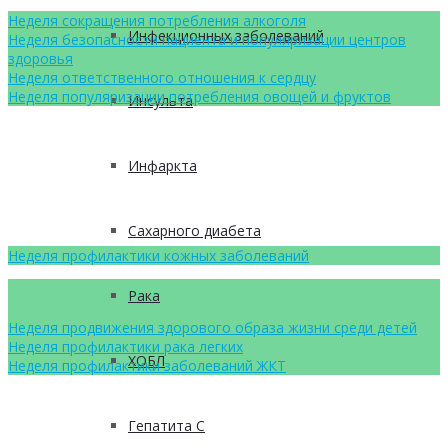
Неделя сокращения потребления алкоголя
Инфекционных заболеваний
Неделя безопасности пациента и популяризации центров
здоровья
Неделя ответственного отношения к сердцу
Неделя популяризации потребления овощей и фруктов
Инсульта
Инфаркта
Сахарного диабета
Неделя профилактики кожных заболеваний
Рака
Неделя продвижения здорового образа жизни среди детей
Неделя профилактики рака легких
ХОБЛ
Неделя профилактики заболеваний ЖКТ
Гепатита С