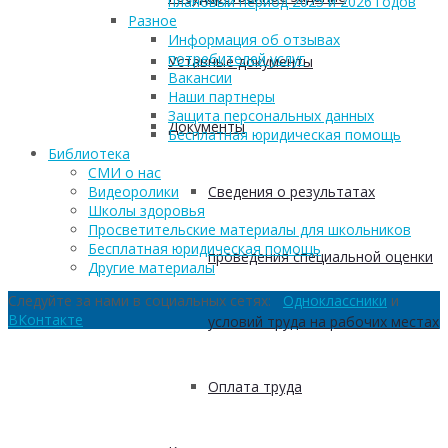
плановый период 2025 и 2026 годов
Разное
Информация об отзывах
потребителей услуг
Уставные документы
Вакансии
Наши партнеры
Защита персональных данных
Документы
Бесплатная юридическая помощь
Библиотека
СМИ о нас
Сведения о результатах
Видеоролики
Школы здоровья
Просветительские материалы для школьников
Бесплатная юридическая помощь
проведения специальной оценки
Другие материалы
Следуйте за нами в социальных сетях:
Одноклассники
и
ВКонтакте
условий труда на рабочих местах
Оплата труда