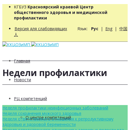
КГБУЗ
Красноярский краевой Центр
общественного здоровья и медицинской
профилактики
Версия для слабовидящих
Язык:
Рус
|
Eng
|
中国
人
Главная
Недели профилактики
Новости
РЦ компетенций
Неделя профилактики неинфекционных заболеваний
Неделя сохранения мужского здоровья
О центре компетенций
Неделя ответственного отношения к репродуктивному
здоровью и здоровой беременности
Неделя ответственного отношения к здоровью полости рта