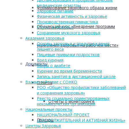
медицинские осмотры
Формирование здорового образа жизни
Здоровое питание
Физическая активность и здоровье
Производственная гимнастика
Обучающий курс «Внедрение программ
Стресс и здоровье
Сохранение мужского здоровья
Академия здоровья
Основы здоровья и предупреждения
укрепления здоровья на рабочем месте»
лишнего веса
Пищевые привычки подростков
Вред курения
Документы
Мифы о диабете
Курение во время беременности
Запись занятия в дистанционной школе
Взаимодействие с СОНКО
Отчеты
РОО «Общество профилактики заболеваний
и сохранения здоровья»
Реестр социально ориентированных
Отчеты о мониторинге
некоммерческих организаций
Национальные проекты
НАЦИОНАЛЬНЫЙ ПРОЕКТ
Приказы
«ПРОДОЛЖИТЕЛЬНАЯ И АКТИВНАЯ ЖИЗНЬ»
Центры Здоровья