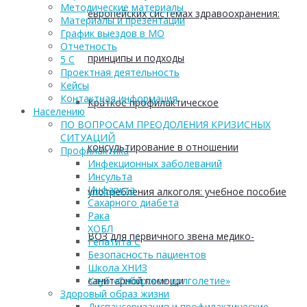
Методические материалы
европейских системах здравоохранения:
Материалы и презентации
График выездов в МО
Отчетность
принципы и подходы
5 С
Проектная деятельность
Кейсы
Контактная информация
Краткое профилактическое
Населению
ПО ВОПРОСАМ ПРЕОДОЛЕНИЯ КРИЗИСНЫХ
СИТУАЦИЙ
консультирование в отношении
Профилактика
Инфекционных заболеваний
Инсульта
Инфаркта
употребления алкоголя: учебное пособие
Сахарного диабета
Рака
ХОБЛ
ВОЗ для первичного звена медико-
Гепатита С
Безопасность пациентов
Школа ХНИЗ
санитарной помощи
Клуб «Сибирское долголетие»
Здоровый образ жизни
Диспансеризация и профилактические