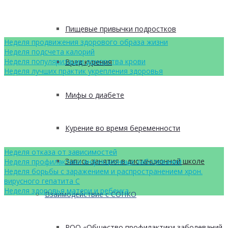
Пищевые привычки подростков
Неделя продвижения здорового образа жизни
Неделя подсчета калорий
Неделя популяризации донорства крови
Вред курения
Неделя лучших практик укрепления здоровья
Мифы о диабете
Курение во время беременности
Неделя отказа от зависимостей
Запись занятия в дистанционной школе
Неделя профилактики инфекционных заболеваний
Неделя борьбы с заражением и распространением хрон.
вирусного гепатита С
Неделя здоровья матери и ребенка
Взаимодействие с СОНКО
РОО «Общество профилактики заболеваний