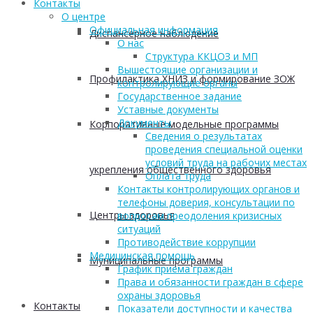
Контакты
О центре
Официальная информация
Диспансерное наблюдение
О нас
Структура ККЦОЗ и МП
Вышестоящие организации и
Профилактика ХНИЗ и формирование ЗОЖ
контролирующие органы
Государственное задание
Уставные документы
Документы
Корпоративные модельные программы
Сведения о результатах
проведения специальной оценки
условий труда на рабочих местах
укрепления общественного здоровья
Оплата труда
Контакты контролирующих органов и
телефоны доверия, консультации по
Центры здоровья
вопросам преодоления кризисных
ситуаций
Противодействие коррупции
Медицинская помощь
Муниципальные программы
График приема граждан
Права и обязанности граждан в сфере
охраны здоровья
Контакты
Показатели доступности и качества